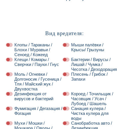
Вид вредителя:
Клопы / Тараканы /
Мыши палёвки /
Блохи / Муравьи /
Крысы/ Грызуны
Сеноед / Кожеед
Клещи / Комары /
Бактерии / Вирусы /
Сверчки / Пауки / Гнус
Лишай / Чумка /
Чесотка / Дезодорация
Моль / Огневки /
Плесень / Грибок /
Долгоносик / Гусеница /
Запахи
Тля / Майский жук /
Двухвостка
Дезинфекция от
Короед / Точильщик /
вирусов и бактерий
Часовщик / Усач /
Лубоед / Шашель
Фумигация / Дегазация /
Санация кулера /
Фогация
Чистка кулера для
воды
Мухи / Мошки /
Санобработка авто /
Мошкара / Оводы /
Дезинфекция