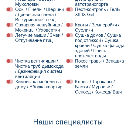
Мухоловки
автотранспорта
Осы / Пчёлы / Шершни
Пест-контроль / ГелЬ
/ Древесная пчела /
XILIX Gel
Выкуривание гнёзд
Сахарная чешуйница /
Кроты / Землеройки /
Мокрицы / Уховертки
Суслики
Летучие мыши / Змеи /
Сушка домов / Сушка
Отпугивание птиц
под стяжкой / Сушка
кровли / Сушка фасада
зданий / Поиск
протечек воды
Чистка вентиляции /
Покос травы / Вспашка
Чистка труб дымохода
земли
/ Дезинфекция систем
вентиляции
Химчистка мебели на
Клопы / Тараканы /
дому / Уборка квартир
Блохи / Муравьи /
Сеноед / Кожеед/ Вши
Далее
Наши специалисты