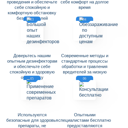
проведения и обеспечьте
себе комфорт на долгое
себе спокойную и
время
комфортную обстановку
без вредителей
03
04
Доверьтесь нашим
Современные методы и
опытным дезинфекторам
стандартные процессы
и обеспечьте себе
обработки и травления
спокойную и здоровую
вредителей за низкую
обстановку
цену
05
06
Используются
Опытными
безопасные для здоровья
специалистами бесплатно
препараты, не
предоставляются