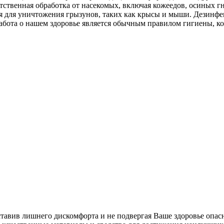
тственная обработка от насекомых, включая кожеедов, осиных г
ция для уничтожения грызунов, таких как крысы и мыши. Дезин
абота о нашем здоровье является обычным правилом гигиены, к
ставив лишнего дискомфорта и не подвергая Ваше здоровье опас