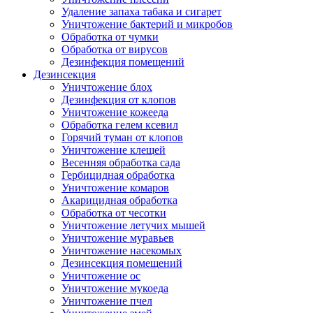
Удаление запаха табака и сигарет
Уничтожение бактерий и микробов
Обработка от чумки
Обработка от вирусов
Дезинфекция помещений
Дезинсекция
Уничтожение блох
Дезинфекция от клопов
Уничтожение кожееда
Обработка гелем ксевил
Горячий туман от клопов
Уничтожение клещей
Весенняя обработка сада
Гербицидная обработка
Уничтожение комаров
Акарицидная обработка
Обработка от чесотки
Уничтожение летучих мышей
Уничтожение муравьев
Уничтожение насекомых
Дезинсекция помещений
Уничтожение ос
Уничтожение мукоеда
Уничтожение пчел