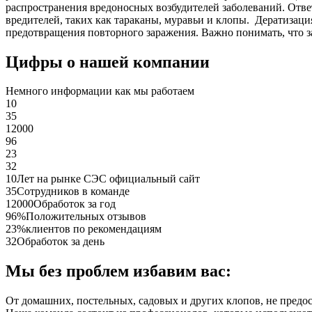
распространения вредоносных возбудителей заболеваний. Отве
вредителей, таких как тараканы, муравьи и клопы. Дератиза
предотвращения повторного заражения. Важно понимать, что з
Цифры о нашей компании
Немного информации как мы работаем
10
35
12000
96
23
32
10
Лет на рынке СЭС официальный сайт
35
Сотрудников в команде
12000
Обработок за год
96%
Положительных отзывов
23%
клиентов по рекомендациям
32
Обработок за день
Мы без проблем избавим вас:
От домашних, постельных, садовых и других клопов, не предо