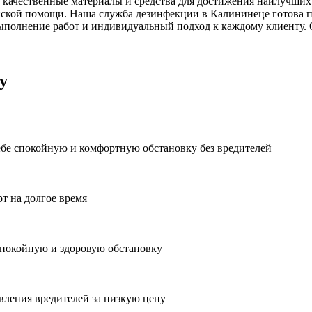
 качественные материалы и средства для достижения наилучших 
ской помощи. Наша служба дезинфекции в Калининеце готова п
ыполнение работ и индивидуальный подход к каждому клиенту. 
у
ебе спокойную и комфортную обстановку без вредителей
рт на долгое время
спокойную и здоровую обстановку
вления вредителей за низкую цену