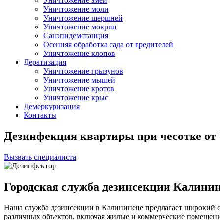
Уничтожение змей
Уничтожение моли
Уничтожение шершней
Уничтожение мокриц
Санэпидемстанция
Осенняя обработка сада от вредителей
Уничтожение клопов
Дератизация
Уничтожение грызунов
Уничтожение мышей
Уничтожение кротов
Уничтожение крыс
Демеркуризация
Контакты
Дезинфекция квартиры при чесотке
от
Вызвать специалиста
Городская служба дезинсекции Калини
Наша служба дезинсекции в Калининеце предлагает широкий с
различных объектов, включая жилые и коммерческие помещен