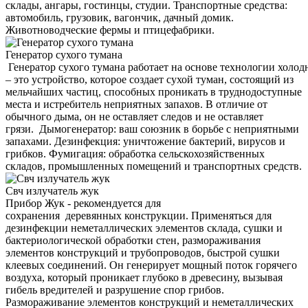
склады, ангары, гостинцы, студии. Транспортные средства:
автомобиль, грузовик, вагончик, дачный домик.
Животноводческие фермы и птицефабрики.
Генератор сухого тумана
Генератор сухого тумана работает на основе технологии холод
– это устройство, которое создает сухой туман, состоящий из
мельчайших частиц, способных проникать в труднодоступные
места и истребитель неприятных запахов. В отличие от
обычного дыма, он не оставляет следов и не оставляет
грязи. Дымогенератор: ваш союзник в борьбе с неприятными
запахами. Дезинфекция: уничтожение бактерий, вирусов и
грибков. Фумигация: обработка сельскохозяйственных
складов, промышленных помещений и транспортных средств.
Свч излучатель жук
Прибор Жук - рекомендуется для
сохранения деревянных конструкции. Применяться для
дезинфекции неметаллических элементов склада, сушки и
бактериологической обработки стен, размораживания
элементов конструкций и трубопроводов, быстрой сушки
клеевых соединений. Он генерирует мощный поток горячего
воздуха, который проникает глубоко в древесину, вызывая
гибель вредителей и разрушение спор грибов.
Размораживание элементов конструкций и неметаллических