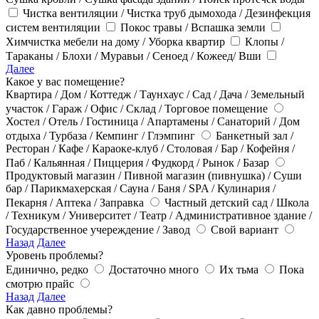
Чистка вентиляции / Чистка труб дымохода / Дезинфекция
систем вентиляции
Покос травы / Вспашка земли
Химчистка мебели на дому / Уборка квартир
Клопы /
Тараканы / Блохи / Муравьи / Сеноед / Кожеед/ Вши
Далее
Какое у вас помещение?
Квартира / Дом / Коттедж / Таунхаус / Сад / Дача / Земельный
участок / Гараж / Офис / Склад / Торговое помещение
Хостел / Отель / Гостиница / Апартамены / Санаторий / Дом
отдыха / Турбаза / Кемпинг / Глэмпинг
Банкетный зал /
Ресторан / Кафе / Караоке-клуб / Столовая / Бар / Кофейня /
Паб / Кальянная / Пиццерия / Фудкорд / Рынок / Базар
Продуктовый магазин / Пивной магазин (пивнушка) / Суши
бар / Парикмахерская / Сауна / Баня / SPA / Кулинария /
Пекарня / Аптека / Заправка
Частный детский сад / Школа
/ Техникум / Университет / Театр / Административное здание /
Государственное учереждение / Завод
Свой вариант
Назад
Далее
Уровень проблемы?
Единично, редко
Достаточно много
Их тьма
Пока
смотрю прайс
Назад
Далее
Как давно проблемы?