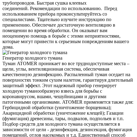
трубопроводов. Быстрая сушка клеевых
соединений. Рекомендации по использованию. Перед
использованием прибора проконсультируйтесь со
специалистами. Тщательно изучите инструкцию по
применению. Обеспечьте достаточную вентиляцию в
помещении во время обработки. Он оказыват вам
неоценимую помощь в борьбе с этими неприятностями,
которые могут привести к серьезным повреждениям вашего
дома.
Генератор холодного тумана
Туман ATOMER проникает во все труднодоступные места –
щели, углы, вентиляционная система, обеспечивая
качественную дезинфекцию. Распыленный туман оседает на
поверхностях тонким сухим налетом, гарантируя длительный
защитный эффект. Этот надежный прибор генерирует
холодную туманообразную взвесь для борьбы с
коронавирусом, вшами, чешуйницами и другими
патогенными организмами. ATOMER применяется также для:
Гербицидной обработки (уничтожение борщевика);
Акарицидной обработки (уничтожение клещей); Газации
(фумигация) древесины, тары, подвалов, подпольев и т.п.
Подбор средств для холодного тумана осуществляется в
зависимости от цели - дезинфекция, дезинсекция, фумигация
помещений, отлов насекомых и т.д. Единственный способ