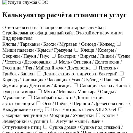
Калькулятор расчёта стоимости услуг
Ответьте всего на 5 вопросов санитарная служба в
Стройкерамике официальный сайт. Это займет пару минут
Вид вредителя:
Клопы / Тараканы / Блохи / Муравьи / Сеноед / Кожеед
Мыши палёвки / Крысы/ Грызуны
Клещи / Комары /
Сверчки / Пауки / Гнус
Бактерии / Вирусы / Лишай / Чумка
/ Чесотка / Дезодорация
Моль / Огневки / Долгоносик /
Гусеница / Тля / Майский жук / Двухвостка
Плесень /
Грибок / Запахи
Дезинфекция от вирусов и бактерий
Короед / Точильщик / Часовщик / Усач / Лубоед / Шашель
Фумигация / Дегазация / Фогация
Санация кулера / Чистка
кулера для воды
Мухи / Мошки / Мошкара / Оводы /
Мухоловки
Санобработка авто / Дезинфекция
автотранспорта
Осы / Пчёлы / Шершни / Древесная пчела /
Выкуривание гнёзд
Пест-контроль / ГелЬ XILIX Gel
Сахарная чешуйница / Мокрицы / Уховертки
Кроты /
Землеройки / Суслики
Летучие мыши / Змеи /
Отпугивание птиц
Сушка домов / Сушка под стяжкой /
Сушка кровли / Сушка фасада зданий / Поиск протечек воды