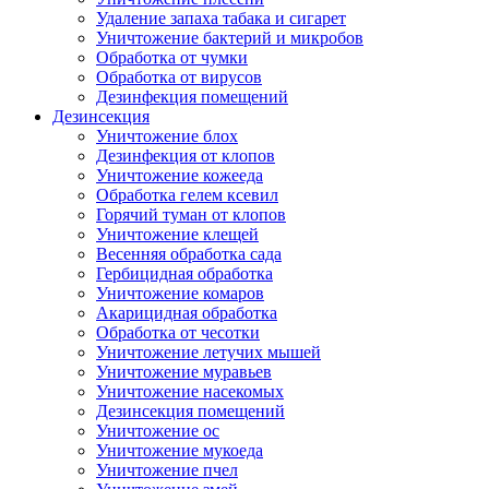
Удаление запаха табака и сигарет
Уничтожение бактерий и микробов
Обработка от чумки
Обработка от вирусов
Дезинфекция помещений
Дезинсекция
Уничтожение блох
Дезинфекция от клопов
Уничтожение кожееда
Обработка гелем ксевил
Горячий туман от клопов
Уничтожение клещей
Весенняя обработка сада
Гербицидная обработка
Уничтожение комаров
Акарицидная обработка
Обработка от чесотки
Уничтожение летучих мышей
Уничтожение муравьев
Уничтожение насекомых
Дезинсекция помещений
Уничтожение ос
Уничтожение мукоеда
Уничтожение пчел