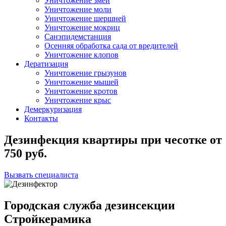
Уничтожение змей
Уничтожение моли
Уничтожение шершней
Уничтожение мокриц
Санэпидемстанция
Осенняя обработка сада от вредителей
Уничтожение клопов
Дератизация
Уничтожение грызунов
Уничтожение мышей
Уничтожение кротов
Уничтожение крыс
Демеркуризация
Контакты
Дезинфекция квартиры при чесотке
от
750
руб.
Вызвать специалиста
Городская служба дезинсекции
Стройкерамика