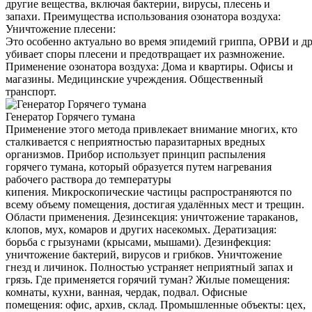
другие вещества, включая бактерии, вирусы, плесень и
запахи. Преимущества использования озонатора воздуха:
Уничтожение плесени:
Это особенно актуально во время эпидемий гриппа, ОРВИ и д
убивает споры плесени и предотвращает их размножение.
Применение озонатора воздуха: Дома и квартиры. Офисы и
магазины. Медицинские учреждения. Общественный
транспорт.
Генератор Горячего тумана
Применение этого метода привлекает внимание многих, кто
сталкивается с неприятностью паразитарных вредных
организмов. Прибор использует принцип распыления
горячего тумана, который образуется путем нагревания
рабочего раствора до температуры
кипения. Микроскопические частицы распространяются по
всему объему помещения, достигая удалённых мест и трещин.
Области применения. Дезинсекция: уничтожение тараканов,
клопов, мух, комаров и других насекомых. Дератизация:
борьба с грызунами (крысами, мышами). Дезинфекция:
уничтожение бактерий, вирусов и грибков. Уничтожение
гнезд и личинок. Полностью устраняет неприятный запах и
грязь. Где применяется горячий туман? Жилые помещения:
комнаты, кухни, ванная, чердак, подвал. Офисные
помещения: офис, архив, склад. Промышленные объекты: цех,