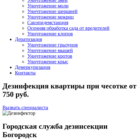
Уничтожение змей
Уничтожение моли
Уничтожение шершней
Уничтожение мокриц
Санэпидемстанция
Осенняя обработка сада от вредителей
Уничтожение клопов
Дератизация
Уничтожение грызунов
Уничтожение мышей
Уничтожение кротов
Уничтожение крыс
Демеркуризация
Контакты
Дезинфекция квартиры при чесотке
от
750
руб.
Вызвать специалиста
Городская служба дезинсекции
Богородск