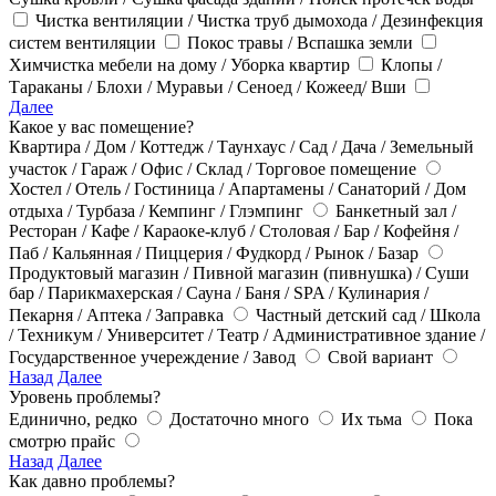
Чистка вентиляции / Чистка труб дымохода / Дезинфекция
систем вентиляции
Покос травы / Вспашка земли
Химчистка мебели на дому / Уборка квартир
Клопы /
Тараканы / Блохи / Муравьи / Сеноед / Кожеед/ Вши
Далее
Какое у вас помещение?
Квартира / Дом / Коттедж / Таунхаус / Сад / Дача / Земельный
участок / Гараж / Офис / Склад / Торговое помещение
Хостел / Отель / Гостиница / Апартамены / Санаторий / Дом
отдыха / Турбаза / Кемпинг / Глэмпинг
Банкетный зал /
Ресторан / Кафе / Караоке-клуб / Столовая / Бар / Кофейня /
Паб / Кальянная / Пиццерия / Фудкорд / Рынок / Базар
Продуктовый магазин / Пивной магазин (пивнушка) / Суши
бар / Парикмахерская / Сауна / Баня / SPA / Кулинария /
Пекарня / Аптека / Заправка
Частный детский сад / Школа
/ Техникум / Университет / Театр / Административное здание /
Государственное учереждение / Завод
Свой вариант
Назад
Далее
Уровень проблемы?
Единично, редко
Достаточно много
Их тьма
Пока
смотрю прайс
Назад
Далее
Как давно проблемы?