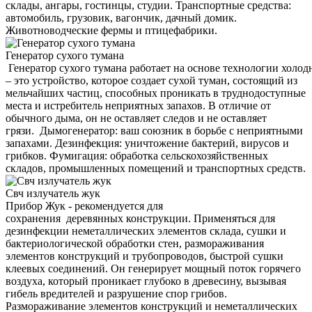
склады, ангары, гостинцы, студии. Транспортные средства:
автомобиль, грузовик, вагончик, дачный домик.
Животноводческие фермы и птицефабрики.
Генератор сухого тумана
Генератор сухого тумана работает на основе технологии холод
– это устройство, которое создает сухой туман, состоящий из
мельчайших частиц, способных проникать в труднодоступные
места и истребитель неприятных запахов. В отличие от
обычного дыма, он не оставляет следов и не оставляет
грязи. Дымогенератор: ваш союзник в борьбе с неприятными
запахами. Дезинфекция: уничтожение бактерий, вирусов и
грибков. Фумигация: обработка сельскохозяйственных
складов, промышленных помещений и транспортных средств.
Свч излучатель жук
Прибор Жук - рекомендуется для
сохранения деревянных конструкции. Применяться для
дезинфекции неметаллических элементов склада, сушки и
бактериологической обработки стен, размораживания
элементов конструкций и трубопроводов, быстрой сушки
клеевых соединений. Он генерирует мощный поток горячего
воздуха, который проникает глубоко в древесину, вызывая
гибель вредителей и разрушение спор грибов.
Размораживание элементов конструкций и неметаллических