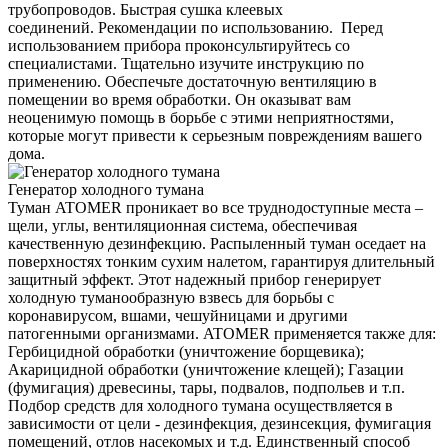
трубопроводов. Быстрая сушка клеевых
соединений. Рекомендации по использованию. Перед
использованием прибора проконсультируйтесь со
специалистами. Тщательно изучите инструкцию по
применению. Обеспечьте достаточную вентиляцию в
помещении во время обработки. Он оказыват вам
неоценимую помощь в борьбе с этими неприятностями,
которые могут привести к серьезным повреждениям вашего
дома.
Генератор холодного тумана
Туман ATOMER проникает во все труднодоступные места –
щели, углы, вентиляционная система, обеспечивая
качественную дезинфекцию. Распыленный туман оседает на
поверхностях тонким сухим налетом, гарантируя длительный
защитный эффект. Этот надежный прибор генерирует
холодную туманообразную взвесь для борьбы с
коронавирусом, вшами, чешуйницами и другими
патогенными организмами. ATOMER применяется также для:
Гербицидной обработки (уничтожение борщевика);
Акарицидной обработки (уничтожение клещей); Газации
(фумигация) древесины, тары, подвалов, подпольев и т.п.
Подбор средств для холодного тумана осуществляется в
зависимости от цели - дезинфекция, дезинсекция, фумигация
помещений, отлов насекомых и т.д. Единственный способ