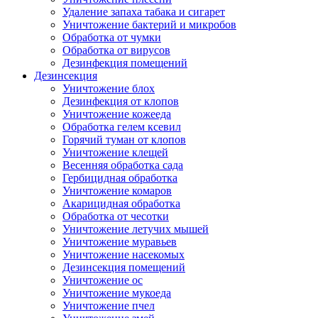
Удаление запаха табака и сигарет
Уничтожение бактерий и микробов
Обработка от чумки
Обработка от вирусов
Дезинфекция помещений
Дезинсекция
Уничтожение блох
Дезинфекция от клопов
Уничтожение кожееда
Обработка гелем ксевил
Горячий туман от клопов
Уничтожение клещей
Весенняя обработка сада
Гербицидная обработка
Уничтожение комаров
Акарицидная обработка
Обработка от чесотки
Уничтожение летучих мышей
Уничтожение муравьев
Уничтожение насекомых
Дезинсекция помещений
Уничтожение ос
Уничтожение мукоеда
Уничтожение пчел