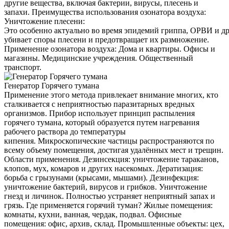
другие вещества, включая бактерии, вирусы, плесень и
запахи. Преимущества использования озонатора воздуха:
Уничтожение плесени:
Это особенно актуально во время эпидемий гриппа, ОРВИ и д
убивает споры плесени и предотвращает их размножение.
Применение озонатора воздуха: Дома и квартиры. Офисы и
магазины. Медицинские учреждения. Общественный
транспорт.
Генератор Горячего тумана
Применение этого метода привлекает внимание многих, кто
сталкивается с неприятностью паразитарных вредных
организмов. Прибор использует принцип распыления
горячего тумана, который образуется путем нагревания
рабочего раствора до температуры
кипения. Микроскопические частицы распространяются по
всему объему помещения, достигая удалённых мест и трещин.
Области применения. Дезинсекция: уничтожение тараканов,
клопов, мух, комаров и других насекомых. Дератизация:
борьба с грызунами (крысами, мышами). Дезинфекция:
уничтожение бактерий, вирусов и грибков. Уничтожение
гнезд и личинок. Полностью устраняет неприятный запах и
грязь. Где применяется горячий туман? Жилые помещения:
комнаты, кухни, ванная, чердак, подвал. Офисные
помещения: офис, архив, склад. Промышленные объекты: цех,