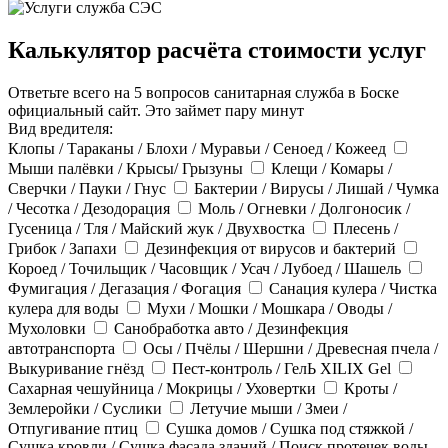
Калькулятор расчёта стоимости услуг
Ответьте всего на 5 вопросов санитарная служба в Боске
официальный сайт. Это займет пару минут
Вид вредителя:
Клопы / Тараканы / Блохи / Муравьи / Сеноед / Кожеед
Мыши палёвки / Крысы/ Грызуны
Клещи / Комары /
Сверчки / Пауки / Гнус
Бактерии / Вирусы / Лишай / Чумка
/ Чесотка / Дезодорация
Моль / Огневки / Долгоносик /
Гусеница / Тля / Майский жук / Двухвостка
Плесень /
Грибок / Запахи
Дезинфекция от вирусов и бактерий
Короед / Точильщик / Часовщик / Усач / Лубоед / Шашель
Фумигация / Дегазация / Фогация
Санация кулера / Чистка
кулера для воды
Мухи / Мошки / Мошкара / Оводы /
Мухоловки
Санобработка авто / Дезинфекция
автотранспорта
Осы / Пчёлы / Шершни / Древесная пчела /
Выкуривание гнёзд
Пест-контроль / ГелЬ XILIX Gel
Сахарная чешуйница / Мокрицы / Уховертки
Кроты /
Землеройки / Суслики
Летучие мыши / Змеи /
Отпугивание птиц
Сушка домов / Сушка под стяжкой /
Сушка кровли / Сушка фасада зданий / Поиск протечек воды