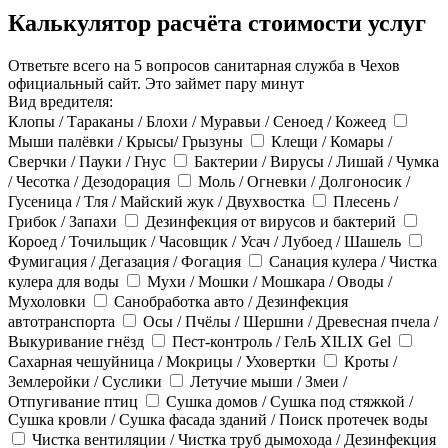
Калькулятор расчёта стоимости услуг
Ответьте всего на 5 вопросов санитарная служба в Чехов
официальный сайт. Это займет пару минут
Вид вредителя:
Клопы / Тараканы / Блохи / Муравьи / Сеноед / Кожеед
Мыши палёвки / Крысы/ Грызуны
Клещи / Комары /
Сверчки / Пауки / Гнус
Бактерии / Вирусы / Лишай / Чумка
/ Чесотка / Дезодорация
Моль / Огневки / Долгоносик /
Гусеница / Тля / Майский жук / Двухвостка
Плесень /
Грибок / Запахи
Дезинфекция от вирусов и бактерий
Короед / Точильщик / Часовщик / Усач / Лубоед / Шашель
Фумигация / Дегазация / Фогация
Санация кулера / Чистка
кулера для воды
Мухи / Мошки / Мошкара / Оводы /
Мухоловки
Санобработка авто / Дезинфекция
автотранспорта
Осы / Пчёлы / Шершни / Древесная пчела /
Выкуривание гнёзд
Пест-контроль / ГелЬ XILIX Gel
Сахарная чешуйница / Мокрицы / Уховертки
Кроты /
Землеройки / Суслики
Летучие мыши / Змеи /
Отпугивание птиц
Сушка домов / Сушка под стяжкой /
Сушка кровли / Сушка фасада зданий / Поиск протечек воды
Чистка вентиляции / Чистка труб дымохода / Дезинфекция