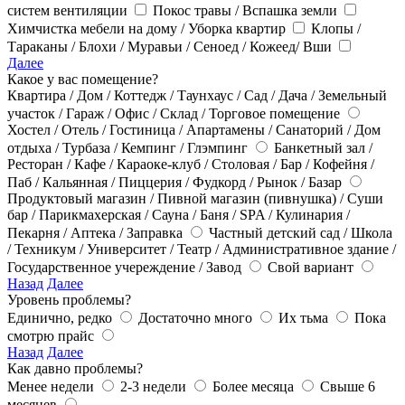
систем вентиляции
Покос травы / Вспашка земли
Химчистка мебели на дому / Уборка квартир
Клопы /
Тараканы / Блохи / Муравьи / Сеноед / Кожеед/ Вши
Далее
Какое у вас помещение?
Квартира / Дом / Коттедж / Таунхаус / Сад / Дача / Земельный
участок / Гараж / Офис / Склад / Торговое помещение
Хостел / Отель / Гостиница / Апартамены / Санаторий / Дом
отдыха / Турбаза / Кемпинг / Глэмпинг
Банкетный зал /
Ресторан / Кафе / Караоке-клуб / Столовая / Бар / Кофейня /
Паб / Кальянная / Пиццерия / Фудкорд / Рынок / Базар
Продуктовый магазин / Пивной магазин (пивнушка) / Суши
бар / Парикмахерская / Сауна / Баня / SPA / Кулинария /
Пекарня / Аптека / Заправка
Частный детский сад / Школа
/ Техникум / Университет / Театр / Административное здание /
Государственное учереждение / Завод
Свой вариант
Назад
Далее
Уровень проблемы?
Единично, редко
Достаточно много
Их тьма
Пока
смотрю прайс
Назад
Далее
Как давно проблемы?
Менее недели
2-3 недели
Более месяца
Свыше 6
месяцев