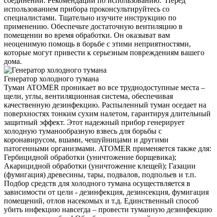
соединений. Рекомендации по использованию. Перед
использованием прибора проконсультируйтесь со
специалистами. Тщательно изучите инструкцию по
применению. Обеспечьте достаточную вентиляцию в
помещении во время обработки. Он оказыват вам
неоценимую помощь в борьбе с этими неприятностями,
которые могут привести к серьезным повреждениям вашего
дома.
Генератор холодного тумана
Туман ATOMER проникает во все труднодоступные места –
щели, углы, вентиляционная система, обеспечивая
качественную дезинфекцию. Распыленный туман оседает на
поверхностях тонким сухим налетом, гарантируя длительный
защитный эффект. Этот надежный прибор генерирует
холодную туманообразную взвесь для борьбы с
коронавирусом, вшами, чешуйницами и другими
патогенными организмами. ATOMER применяется также для:
Гербицидной обработки (уничтожение борщевика);
Акарицидной обработки (уничтожение клещей); Газации
(фумигация) древесины, тары, подвалов, подпольев и т.п.
Подбор средств для холодного тумана осуществляется в
зависимости от цели - дезинфекция, дезинсекция, фумигация
помещений, отлов насекомых и т.д. Единственный способ
убить инфекцию навсегда – провести туманную дезинфекцию