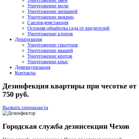
Уничтожение змей
Уничтожение моли
Уничтожение шершней
Уничтожение мокриц
Санэпидемстанция
Осенняя обработка сада от вредителей
Уничтожение клопов
Дератизация
Уничтожение грызунов
Уничтожение мышей
Уничтожение кротов
Уничтожение крыс
Демеркуризация
Контакты
Дезинфекция квартиры при чесотке
от
750
руб.
Вызвать специалиста
Городская служба дезинсекции Чехов