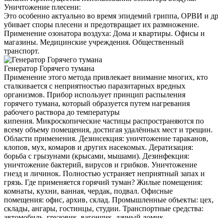
Уничтожение плесени:
Это особенно актуально во время эпидемий гриппа, ОРВИ и д
убивает споры плесени и предотвращает их размножение.
Применение озонатора воздуха: Дома и квартиры. Офисы и
магазины. Медицинские учреждения. Общественный
транспорт.
Генератор Горячего тумана
Применение этого метода привлекает внимание многих, кто
сталкивается с неприятностью паразитарных вредных
организмов. Прибор использует принцип распыления
горячего тумана, который образуется путем нагревания
рабочего раствора до температуры
кипения. Микроскопические частицы распространяются по
всему объему помещения, достигая удалённых мест и трещин.
Области применения. Дезинсекция: уничтожение тараканов,
клопов, мух, комаров и других насекомых. Дератизация:
борьба с грызунами (крысами, мышами). Дезинфекция:
уничтожение бактерий, вирусов и грибков. Уничтожение
гнезд и личинок. Полностью устраняет неприятный запах и
грязь. Где применяется горячий туман? Жилые помещения:
комнаты, кухни, ванная, чердак, подвал. Офисные
помещения: офис, архив, склад. Промышленные объекты: цех,
склады, ангары, гостинцы, студии. Транспортные средства:
автомобиль, грузовик, вагончик, дачный домик.