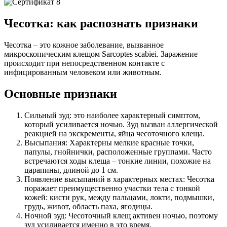
Чесотка: как распознать признаки
Чесотка – это кожное заболевание, вызванное
микроскопическим клещом Sarcoptes scabiei. Заражение
происходит при непосредственном контакте с
инфицированным человеком или животным.
Основные признаки
Сильный зуд: это наиболее характерный симптом,
который усиливается ночью. Зуд вызван аллергической
реакцией на экскременты, яйца чесоточного клеща.
Высыпания: Характерны мелкие красные точки,
папулы, гнойнички, расположенные группами. Часто
встречаются ходы клеща – тонкие линии, похожие на
царапины, длиной до 1 см.
Появление высыпаний в характерных местах: Чесотка
поражает преимущественно участки тела с тонкой
кожей: кисти рук, между пальцами, локти, подмышки,
грудь, живот, область паха, ягодицы.
Ночной зуд: Чесоточный клещ активен ночью, поэтому
зуд усиливается именно в это время.