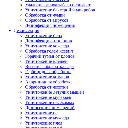
Удаление запаха табака и сигарет
Уничтожение бактерий и микробов
Обработка от чумки
Обработка от вирусов
Дезинфекция помещений
Дезинсекция
Уничтожение блох
Дезинфекция от клопов
Уничтожение кожееда
Обработка гелем ксевил
Горячий туман от клопов
Уничтожение клещей
Весенняя обработка сада
Гербицидная обработка
Уничтожение комаров
Акарицидная обработка
Обработка от чесотки
Уничтожение летучих мышей
Уничтожение муравьев
Уничтожение насекомых
Дезинсекция помещений
Уничтожение ос
Уничтожение мукоеда
Уничтожение пчел