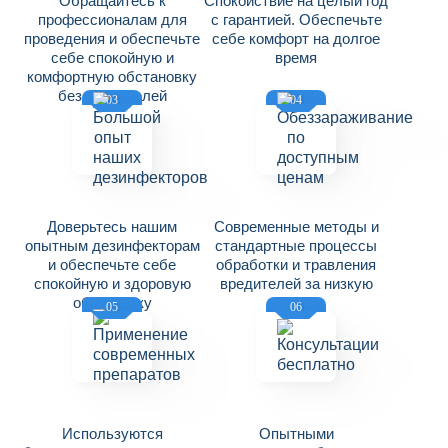
Обращайтесь к
Спокойствие на целый год
профессионалам для
с гарантией. Обеспечьте
проведения и обеспечьте
себе комфорт на долгое
себе спокойную и
время
комфортную обстановку
без вредителей
03
04
Доверьтесь нашим
Современные методы и
опытным дезинфекторам
стандартные процессы
и обеспечьте себе
обработки и травления
спокойную и здоровую
вредителей за низкую
обстановку
цену
05
06
Используются
Опытными