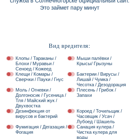
служба в Солнечногорске официальный сайт.
Это займет пару минут
Вид вредителя:
Клопы / Тараканы /
Мыши палёвки /
Блохи / Муравьи /
Крысы/ Грызуны
Сеноед / Кожеед
Клещи / Комары /
Бактерии / Вирусы /
Сверчки / Пауки / Гнус
Лишай / Чумка /
Чесотка / Дезодорация
Моль / Огневки /
Плесень / Грибок /
Долгоносик / Гусеница /
Запахи
Тля / Майский жук /
Двухвостка
Дезинфекция от
Короед / Точильщик /
вирусов и бактерий
Часовщик / Усач /
Лубоед / Шашель
Фумигация / Дегазация /
Санация кулера /
Фогация
Чистка кулера для
воды