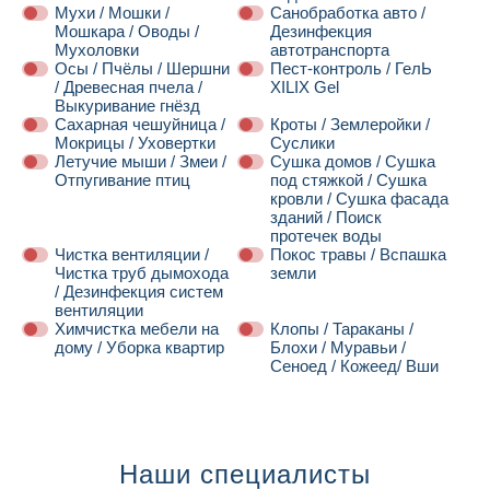
Мухи / Мошки /
Санобработка авто /
Мошкара / Оводы /
Дезинфекция
Мухоловки
автотранспорта
Осы / Пчёлы / Шершни
Пест-контроль / ГелЬ
/ Древесная пчела /
XILIX Gel
Выкуривание гнёзд
Сахарная чешуйница /
Кроты / Землеройки /
Мокрицы / Уховертки
Суслики
Летучие мыши / Змеи /
Сушка домов / Сушка
Отпугивание птиц
под стяжкой / Сушка
кровли / Сушка фасада
зданий / Поиск
протечек воды
Чистка вентиляции /
Покос травы / Вспашка
Чистка труб дымохода
земли
/ Дезинфекция систем
вентиляции
Химчистка мебели на
Клопы / Тараканы /
дому / Уборка квартир
Блохи / Муравьи /
Сеноед / Кожеед/ Вши
Далее
Наши специалисты