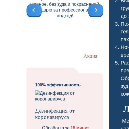
Выс
главное, без зуда и покраснений.
б
гру
Благодарю за профессиональный
подход!
до 
Поя
тел
пах
Ноч
вре
Акция
Рас
пре
Обр
100% эффективность
зуд
кож
Травит
Л
Дезинфекция от
коронавируса
Мед
Обработка за
15 минут
нап