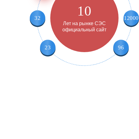
10
32
12000
Лет на рынке СЭС
официальный сайт
23
96