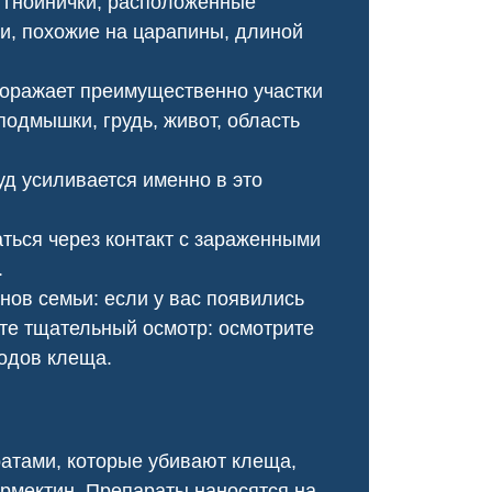
 гнойнички, расположенные
оперативно, провели ка
ии, похожие на царапины, длиной
обработку, и теперь му
не бывало!
поражает преимущественно участки
 подмышки, грудь, живот, область
уд усиливается именно в это
ться через контакт с зараженными
.
нов семьи: если у вас появились
ите тщательный осмотр: осмотрите
ходов клеща.
Чумка у щенка
Чесотка салон кр
атами, которые убивают клеща,
ермектин. Препараты наносятся на