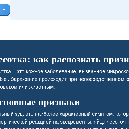
есотка: как распознать приз
отка – это кожное заболевание, вызванное микроск
biei. Заражение происходит при непосредственном 
овеком или животным.
ресторане постоянно
В приусадебном участке у нас
вались тараканы из
была проблема с борщевиком,
 нежилых помещений.
который портил внешний вид и
сновные признаки
тка заключили с нами
представлял угрозу для здоровья.
 регулярную обработку,
В санинспекции провели
ьный зуд: это наиболее характерный симптом, кото
лило нам избавиться от
химическую обработку участка,
ергической реакцией на экскременты, яйца чесоточн
лей и поддерживать
ликвидировав сорняки и
 уровень санитарной
обезопасив нашу территорию.