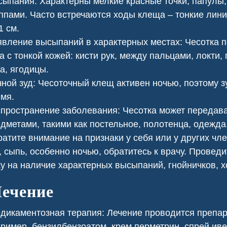
ыпания: Характерны мелкие красные точки, папулы,
езопасности.
ппами. Часто встречаются ходы клеща – тонкие лин
1 см.
вление высыпаний в характерных местах: Чесотка 
а с тонкой кожей: кисти рук, между пальцами, локти,
а, ягодицы.
ной зуд: Чесоточный клещ активен ночью, поэтому з
мя.
пространение заболевания: Чесотка может передава
дметами, такими как постельное, полотенца, одежда
атите внимание на признаки у себя или у других чле
, сыпь, особенно ночью, обратитесь к врачу. Провед
у на наличие характерных высыпаний, гнойничков, 
ь клопов
Сеноед в доме
ечение
икаментозная терапия: Лечение проводится препар
ример, бензилбензоатом, крем перметрин, спрей ив