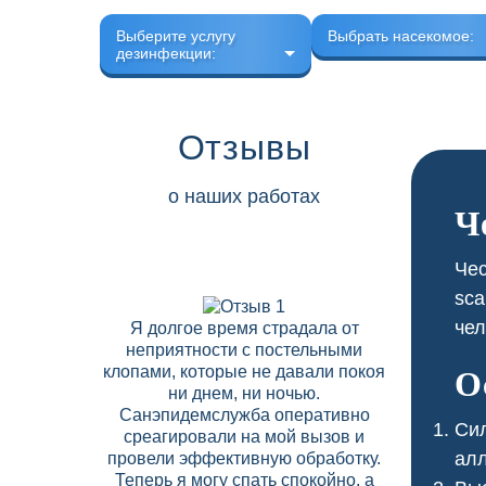
Выберите услугу
Выбрать насекомое:
дезинфекции:
Отзывы
о наших работах
Ч
Чес
sca
чел
Я долгое время страдала от
В нашем 
неприятности с постельными
скапли
клопами, которые не давали покоя
соседних
О
ни днем, ни ночью.
Дезобрабо
Санэпидемслужба оперативно
договор на
Сил
среагировали на мой вызов и
что позво
алл
провели эффективную обработку.
вредите
Теперь я могу спать спокойно, а
высокий