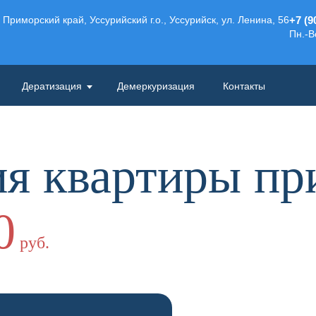
Приморский край, Уссурийский г.о., Уссурийск, ул. Ленина, 56
+7 (9
Пн.-Вс
Дератизация
Демеркуризация
Контакты
я квартиры пр
0
руб.