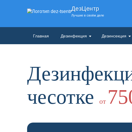
ДезЦентр
Лучшие в своём деле
Главная
Дезинфекция
Дезинсекция
Дезинфекци
чесотке
75
от