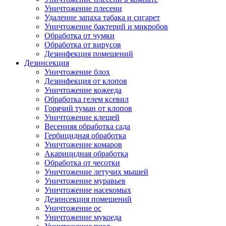
Уничтожение плесени
Удаление запаха табака и сигарет
Уничтожение бактерий и микробов
Обработка от чумки
Обработка от вирусов
Дезинфекция помещений
Дезинсекция
Уничтожение блох
Дезинфекция от клопов
Уничтожение кожееда
Обработка гелем ксевил
Горячий туман от клопов
Уничтожение клещей
Весенняя обработка сада
Гербицидная обработка
Уничтожение комаров
Акарицидная обработка
Обработка от чесотки
Уничтожение летучих мышей
Уничтожение муравьев
Уничтожение насекомых
Дезинсекция помещений
Уничтожение ос
Уничтожение мукоеда