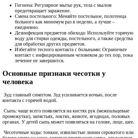
Гигиена: Регулярное мытье рук, тела с мылом
предотвращает заражение.
Смена постельного: Меняйте постельное, полотенца
больного как минимум раз в неделю, а лучше –
ежедневно.
Дезинфекция предметов обихода: Используйте горячую
воду для стирки одежды, постельного, а также средства
для обработки других предметов.
Избегайте тесного контакта с больными: Ограничьте
контакт с инфицированным человеком до тех пор, пока
лечение не завершится.
Основные признаки чесотки у
человека
Зуд: главный симптом. Зуд усиливается ночью, после
контакта с горячей водой.
Сыпь: чаще всего появляется на кистях рук (межпальцевые
промежутки), запястьях, локтях, животе, ягодицах, половых
органах. У детей сыпь может появляться на голове, лице, шее.
Чесоточные ходы: тонкие, извилистые линии сероватого или
белого цвета на коже, которые прогрызает самка, откладывая