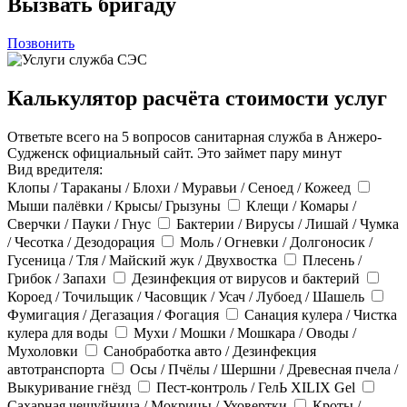
Вызвать бригаду
Позвонить
Калькулятор расчёта стоимости услуг
Ответьте всего на 5 вопросов санитарная служба в Анжеро-
Судженск официальный сайт. Это займет пару минут
Вид вредителя:
Клопы / Тараканы / Блохи / Муравьи / Сеноед / Кожеед
Мыши палёвки / Крысы/ Грызуны
Клещи / Комары /
Сверчки / Пауки / Гнус
Бактерии / Вирусы / Лишай / Чумка
/ Чесотка / Дезодорация
Моль / Огневки / Долгоносик /
Гусеница / Тля / Майский жук / Двухвостка
Плесень /
Грибок / Запахи
Дезинфекция от вирусов и бактерий
Короед / Точильщик / Часовщик / Усач / Лубоед / Шашель
Фумигация / Дегазация / Фогация
Санация кулера / Чистка
кулера для воды
Мухи / Мошки / Мошкара / Оводы /
Мухоловки
Санобработка авто / Дезинфекция
автотранспорта
Осы / Пчёлы / Шершни / Древесная пчела /
Выкуривание гнёзд
Пест-контроль / ГелЬ XILIX Gel
Сахарная чешуйница / Мокрицы / Уховертки
Кроты /