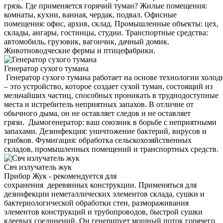
грязь. Где применяется горячий туман? Жилые помещения:
комнаты, кухни, ванная, чердак, подвал. Офисные
помещения: офис, архив, склад. Промышленные объекты: цех,
склады, ангары, гостинцы, студии. Транспортные средства:
автомобиль, грузовик, вагончик, дачный домик.
Животноводческие фермы и птицефабрики.
Генератор сухого тумана
Генератор сухого тумана работает на основе технологии холод
– это устройство, которое создает сухой туман, состоящий из
мельчайших частиц, способных проникать в труднодоступные
места и истребитель неприятных запахов. В отличие от
обычного дыма, он не оставляет следов и не оставляет
грязи. Дымогенератор: ваш союзник в борьбе с неприятными
запахами. Дезинфекция: уничтожение бактерий, вирусов и
грибков. Фумигация: обработка сельскохозяйственных
складов, промышленных помещений и транспортных средств.
Свч излучатель жук
Прибор Жук - рекомендуется для
сохранения деревянных конструкции. Применяться для
дезинфекции неметаллических элементов склада, сушки и
бактериологической обработки стен, размораживания
элементов конструкций и трубопроводов, быстрой сушки
клеевых соединений. Он генерирует мощный поток горячего