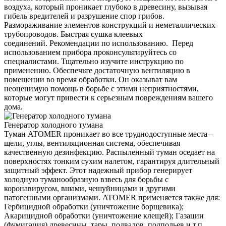
воздуха, который проникает глубоко в древесину, вызывая
гибель вредителей и разрушение спор грибов.
Размораживание элементов конструкций и неметаллических
трубопроводов. Быстрая сушка клеевых
соединений. Рекомендации по использованию. Перед
использованием прибора проконсультируйтесь со
специалистами. Тщательно изучите инструкцию по
применению. Обеспечьте достаточную вентиляцию в
помещении во время обработки. Он оказыват вам
неоценимую помощь в борьбе с этими неприятностями,
которые могут привести к серьезным повреждениям вашего
дома.
Генератор холодного тумана
Туман ATOMER проникает во все труднодоступные места –
щели, углы, вентиляционная система, обеспечивая
качественную дезинфекцию. Распыленный туман оседает на
поверхностях тонким сухим налетом, гарантируя длительный
защитный эффект. Этот надежный прибор генерирует
холодную туманообразную взвесь для борьбы с
коронавирусом, вшами, чешуйницами и другими
патогенными организмами. ATOMER применяется также для:
Гербицидной обработки (уничтожение борщевика);
Акарицидной обработки (уничтожение клещей); Газации
(фумигация) древесины, тары, подвалов, подпольев и т.п.