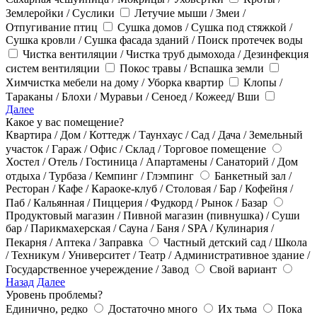
Землеройки / Суслики
Летучие мыши / Змеи /
Отпугивание птиц
Сушка домов / Сушка под стяжкой /
Сушка кровли / Сушка фасада зданий / Поиск протечек воды
Чистка вентиляции / Чистка труб дымохода / Дезинфекция
систем вентиляции
Покос травы / Вспашка земли
Химчистка мебели на дому / Уборка квартир
Клопы /
Тараканы / Блохи / Муравьи / Сеноед / Кожеед/ Вши
Далее
Какое у вас помещение?
Квартира / Дом / Коттедж / Таунхаус / Сад / Дача / Земельный
участок / Гараж / Офис / Склад / Торговое помещение
Хостел / Отель / Гостиница / Апартамены / Санаторий / Дом
отдыха / Турбаза / Кемпинг / Глэмпинг
Банкетный зал /
Ресторан / Кафе / Караоке-клуб / Столовая / Бар / Кофейня /
Паб / Кальянная / Пиццерия / Фудкорд / Рынок / Базар
Продуктовый магазин / Пивной магазин (пивнушка) / Суши
бар / Парикмахерская / Сауна / Баня / SPA / Кулинария /
Пекарня / Аптека / Заправка
Частный детский сад / Школа
/ Техникум / Университет / Театр / Административное здание /
Государственное учереждение / Завод
Свой вариант
Назад
Далее
Уровень проблемы?
Единично, редко
Достаточно много
Их тьма
Пока