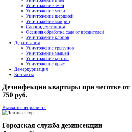
Уничтожение пчел
Уничтожение змей
Уничтожение моли
Уничтожение шершней
Уничтожение мокриц
Санэпидемстанция
Осенняя обработка сада от вредителей
Уничтожение клопов
Дератизация
Уничтожение грызунов
Уничтожение мышей
Уничтожение кротов
Уничтожение крыс
Демеркуризация
Контакты
Дезинфекция квартиры при чесотке
от
750
руб.
Вызвать специалиста
Городская служба дезинсекции