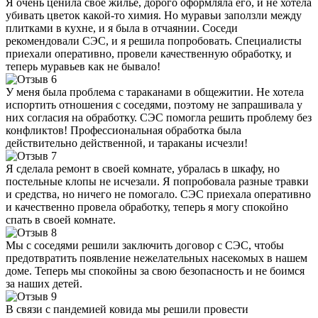
Я очень ценила свое жилье, дорого оформляла его, и не хотела
убивать цветок какой-то химия. Но муравьи заползли между
плитками в кухне, и я была в отчаянии. Соседи
рекомендовали СЭС, и я решила попробовать. Специалисты
приехали оперативно, провели качественную обработку, и
теперь муравьев как не бывало!
У меня была проблема с тараканами в общежитии. Не хотела
испортить отношения с соседями, поэтому не запрашивала у
них согласия на обработку. СЭС помогла решить проблему без
конфликтов! Профессиональная обработка была
действительно действенной, и тараканы исчезли!
Я сделала ремонт в своей комнате, убралась в шкафу, но
постельные клопы не исчезали. Я попробовала разные травки
и средства, но ничего не помогало. СЭС приехала оперативно
и качественно провела обработку, теперь я могу спокойно
спать в своей комнате.
Мы с соседями решили заключить договор с СЭС, чтобы
предотвратить появление нежелательных насекомых в нашем
доме. Теперь мы спокойны за свою безопасность и не боимся
за наших детей.
В связи с пандемией ковида мы решили провести