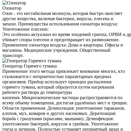
Озонатор
Озон - это нестабильная молекула, которая быстро окисляет
другие вещества, включая бактерии, вирусы, плесень и
запахи. Преимущества использования озонатора воздуха:
Уничтожение плесени:
Это особенно актуально во время эпидемий гриппа, ОРВИ и д
убивает споры плесени и предотвращает их размножение.
Применение озонатора воздуха: Дома и квартиры. Офисы и
магазины. Медицинские учреждения. Общественный
транспорт.
Генератор Горячего тумана
Применение этого метода привлекает внимание многих, кто
сталкивается с неприятностью паразитарных вредных
организмов. Прибор использует принцип распыления
горячего тумана, который образуется путем нагревания
рабочего раствора до температуры
кипения. Микроскопические частицы распространяются по
всему объему помещения, достигая удалённых мест и трещин.
Области применения. Дезинсекция: уничтожение тараканов,
клопов, мух, комаров и других насекомых. Дератизация:
борьба с грызунами (крысами, мышами). Дезинфекция:
уничтожение бактерий, вирусов и грибков. Уничтожение
гнезд и личинок. Полностью устраняет неприятный запах и