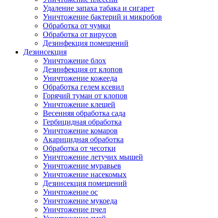
Удаление запаха табака и сигарет
Уничтожение бактерий и микробов
Обработка от чумки
Обработка от вирусов
Дезинфекция помещений
Дезинсекция
Уничтожение блох
Дезинфекция от клопов
Уничтожение кожееда
Обработка гелем ксевил
Горячий туман от клопов
Уничтожение клещей
Весенняя обработка сада
Гербицидная обработка
Уничтожение комаров
Акарицидная обработка
Обработка от чесотки
Уничтожение летучих мышей
Уничтожение муравьев
Уничтожение насекомых
Дезинсекция помещений
Уничтожение ос
Уничтожение мукоеда
Уничтожение пчел