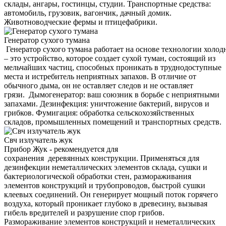
склады, ангары, гостинцы, студии. Транспортные средства:
автомобиль, грузовик, вагончик, дачный домик.
Животноводческие фермы и птицефабрики.
Генератор сухого тумана
Генератор сухого тумана работает на основе технологии холод
– это устройство, которое создает сухой туман, состоящий из
мельчайших частиц, способных проникать в труднодоступные
места и истребитель неприятных запахов. В отличие от
обычного дыма, он не оставляет следов и не оставляет
грязи. Дымогенератор: ваш союзник в борьбе с неприятными
запахами. Дезинфекция: уничтожение бактерий, вирусов и
грибков. Фумигация: обработка сельскохозяйственных
складов, промышленных помещений и транспортных средств.
Свч излучатель жук
Прибор Жук - рекомендуется для
сохранения деревянных конструкции. Применяться для
дезинфекции неметаллических элементов склада, сушки и
бактериологической обработки стен, размораживания
элементов конструкций и трубопроводов, быстрой сушки
клеевых соединений. Он генерирует мощный поток горячего
воздуха, который проникает глубоко в древесину, вызывая
гибель вредителей и разрушение спор грибов.
Размораживание элементов конструкций и неметаллических