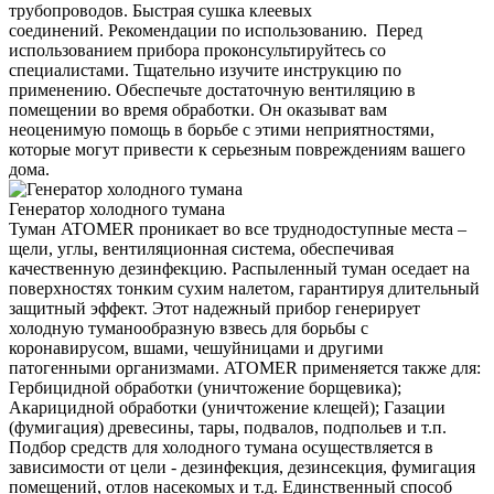
трубопроводов. Быстрая сушка клеевых
соединений. Рекомендации по использованию. Перед
использованием прибора проконсультируйтесь со
специалистами. Тщательно изучите инструкцию по
применению. Обеспечьте достаточную вентиляцию в
помещении во время обработки. Он оказыват вам
неоценимую помощь в борьбе с этими неприятностями,
которые могут привести к серьезным повреждениям вашего
дома.
Генератор холодного тумана
Туман ATOMER проникает во все труднодоступные места –
щели, углы, вентиляционная система, обеспечивая
качественную дезинфекцию. Распыленный туман оседает на
поверхностях тонким сухим налетом, гарантируя длительный
защитный эффект. Этот надежный прибор генерирует
холодную туманообразную взвесь для борьбы с
коронавирусом, вшами, чешуйницами и другими
патогенными организмами. ATOMER применяется также для:
Гербицидной обработки (уничтожение борщевика);
Акарицидной обработки (уничтожение клещей); Газации
(фумигация) древесины, тары, подвалов, подпольев и т.п.
Подбор средств для холодного тумана осуществляется в
зависимости от цели - дезинфекция, дезинсекция, фумигация
помещений, отлов насекомых и т.д. Единственный способ