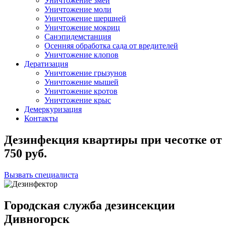
Уничтожение змей
Уничтожение моли
Уничтожение шершней
Уничтожение мокриц
Санэпидемстанция
Осенняя обработка сада от вредителей
Уничтожение клопов
Дератизация
Уничтожение грызунов
Уничтожение мышей
Уничтожение кротов
Уничтожение крыс
Демеркуризация
Контакты
Дезинфекция квартиры при чесотке
от
750
руб.
Вызвать специалиста
Городская служба дезинсекции
Дивногорск