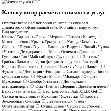
Калькулятор расчёта стоимости услуг
Ответьте всего на 5 вопросов санитарная служба в
Дивногорске официальный сайт. Это займет пару минут
Вид вредителя:
Клопы / Тараканы / Блохи / Муравьи / Сеноед / Кожеед
Мыши палёвки / Крысы/ Грызуны
Клещи / Комары /
Сверчки / Пауки / Гнус
Бактерии / Вирусы / Лишай / Чумка
/ Чесотка / Дезодорация
Моль / Огневки / Долгоносик /
Гусеница / Тля / Майский жук / Двухвостка
Плесень /
Грибок / Запахи
Дезинфекция от вирусов и бактерий
Короед / Точильщик / Часовщик / Усач / Лубоед / Шашель
Фумигация / Дегазация / Фогация
Санация кулера / Чистка
кулера для воды
Мухи / Мошки / Мошкара / Оводы /
Мухоловки
Санобработка авто / Дезинфекция
автотранспорта
Осы / Пчёлы / Шершни / Древесная пчела /
Выкуривание гнёзд
Пест-контроль / ГелЬ XILIX Gel
Сахарная чешуйница / Мокрицы / Уховертки
Кроты /
Землеройки / Суслики
Летучие мыши / Змеи /
Отпугивание птиц
Сушка домов / Сушка под стяжкой /
Сушка кровли / Сушка фасада зданий / Поиск протечек воды