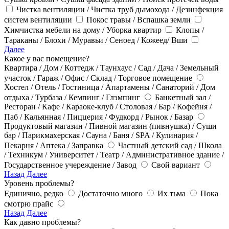
Чистка вентиляции / Чистка труб дымохода / Дезинфекция
систем вентиляции
Покос травы / Вспашка земли
Химчистка мебели на дому / Уборка квартир
Клопы /
Тараканы / Блохи / Муравьи / Сеноед / Кожеед/ Вши
Далее
Какое у вас помещение?
Квартира / Дом / Коттедж / Таунхаус / Сад / Дача / Земельный
участок / Гараж / Офис / Склад / Торговое помещение
Хостел / Отель / Гостиница / Апартамены / Санаторий / Дом
отдыха / Турбаза / Кемпинг / Глэмпинг
Банкетный зал /
Ресторан / Кафе / Караоке-клуб / Столовая / Бар / Кофейня /
Паб / Кальянная / Пиццерия / Фудкорд / Рынок / Базар
Продуктовый магазин / Пивной магазин (пивнушка) / Суши
бар / Парикмахерская / Сауна / Баня / SPA / Кулинария /
Пекарня / Аптека / Заправка
Частный детский сад / Школа
/ Техникум / Университет / Театр / Административное здание /
Государственное учереждение / Завод
Свой вариант
Назад
Далее
Уровень проблемы?
Единично, редко
Достаточно много
Их тьма
Пока
смотрю прайс
Назад
Далее
Как давно проблемы?