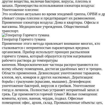
другие вещества, включая бактерии, вирусы, плесень и
запахи. Преимущества использования озонатора воздуха:
Уничтожение плесени:
Это особенно актуально во время эпидемий гриппа, ОРВИ и д
убивает споры плесени и предотвращает их размножение.
Применение озонатора воздуха: Дома и квартиры. Офисы и
магазины. Медицинские учреждения. Общественный
транспорт.
Генератор Горячего тумана
Применение этого метода привлекает внимание многих, кто
сталкивается с неприятностью паразитарных вредных
организмов. Прибор использует принцип распыления
горячего тумана, который образуется путем нагревания
рабочего раствора до температуры
кипения. Микроскопические частицы распространяются по
всему объему помещения, достигая удалённых мест и трещин.
Области применения. Дезинсекция: уничтожение тараканов,
клопов, мух, комаров и других насекомых. Дератизация:
борьба с грызунами (крысами, мышами). Дезинфекция:
уничтожение бактерий, вирусов и грибков. Уничтожение
гнезд и личинок. Полностью устраняет неприятный запах и
грязь. Где применяется горячий туман? Жилые помещения:
комнаты, кухни, ванная, чердак, подвал. Офисные
помещения: офис, архив, склад. Промышленные объекты: цех,