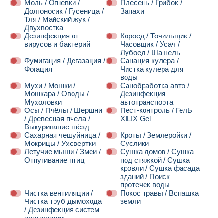
Моль / Огневки /
Плесень / Грибок /
Долгоносик / Гусеница /
Запахи
Тля / Майский жук /
Двухвостка
Дезинфекция от
Короед / Точильщик /
вирусов и бактерий
Часовщик / Усач /
Лубоед / Шашель
Фумигация / Дегазация /
Санация кулера /
Фогация
Чистка кулера для
воды
Мухи / Мошки /
Санобработка авто /
Мошкара / Оводы /
Дезинфекция
Мухоловки
автотранспорта
Осы / Пчёлы / Шершни
Пест-контроль / ГелЬ
/ Древесная пчела /
XILIX Gel
Выкуривание гнёзд
Сахарная чешуйница /
Кроты / Землеройки /
Мокрицы / Уховертки
Суслики
Летучие мыши / Змеи /
Сушка домов / Сушка
Отпугивание птиц
под стяжкой / Сушка
кровли / Сушка фасада
зданий / Поиск
протечек воды
Чистка вентиляции /
Покос травы / Вспашка
Чистка труб дымохода
земли
/ Дезинфекция систем
вентиляции