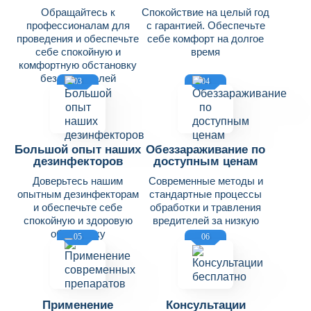
Обращайтесь к
Спокойствие на целый год
профессионалам для
с гарантией. Обеспечьте
проведения и обеспечьте
себе комфорт на долгое
себе спокойную и
время
комфортную обстановку
без вредителей
03
04
Большой опыт наших
Обеззараживание по
дезинфекторов
доступным ценам
Доверьтесь нашим
Современные методы и
опытным дезинфекторам
стандартные процессы
и обеспечьте себе
обработки и травления
спокойную и здоровую
вредителей за низкую
обстановку
цену
05
06
Применение
Консультации