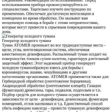
соединений. Рекомендации по использованию. Перед
использованием прибора проконсультируйтесь со
специалистами. Тщательно изучите инструкцию по
применению. Обеспечьте достаточную вентиляцию в
помещении во время обработки. Он оказыват вам
неоценимую помощь в борьбе с этими неприятностями,
которые могут привести к серьезным повреждениям вашего
дома.
Генератор холодного тумана
Туман ATOMER проникает во все труднодоступные места –
щели, углы, вентиляционная система, обеспечивая
качественную дезинфекцию. Распыленный туман оседает на
поверхностях тонким сухим налетом, гарантируя длительный
защитный эффект. Этот надежный прибор генерирует
холодную туманообразную взвесь для борьбы с
коронавирусом, вшами, чешуйницами и другими
патогенными организмами. ATOMER применяется также для:
Гербицидной обработки (уничтожение борщевика);
Акарицидной обработки (уничтожение клещей); Газации
(фумигация) древесины, тары, подвалов, подпольев и т.п.
Подбор средств для холодного тумана осуществляется в
зависимости от цели - дезинфекция, дезинсекция, фумигация
помещений, отлов насекомых и т.д. Единственный способ
убить инфекцию навсегда – провести туманную дезинфекцию