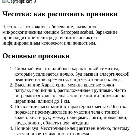
Чесотка: как распознать признаки
Чесотка – это кожное заболевание, вызванное
микроскопическим клещом Sarcoptes scabiei. Заражение
происходит при непосредственном контакте с
инфицированным человеком или животным.
Основные признаки
Сильный зуд: это наиболее характерный симптом,
который усиливается ночью. Зуд вызван аллергической
реакцией на экскременты, яйца чесоточного клеща.
Высыпания: Характерны мелкие красные точки,
папулы, гнойнички, расположенные группами. Часто
встречаются ходы клеща – тонкие линии, похожие на
царапины, длиной до 1 см.
Появление высыпаний в характерных местах: Чесотка
поражает преимущественно участки тела с тонкой
кожей: кисти рук, между пальцами, локти, подмышки,
грудь, живот, область паха, ягодицы.
Ночной зуд: Чесоточный клещ активен ночью, поэтому
зуд усиливается именно в это время.