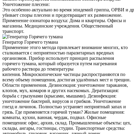
Уничтожение плесени:
Это особенно актуально во время эпидемий гриппа, ОРВИ и д
убивает споры плесени и предотвращает их размножение.
Применение озонатора воздуха: Дома и квартиры. Офисы и
магазины. Медицинские учреждения. Общественный
транспорт.
Генератор Горячего тумана
Применение этого метода привлекает внимание многих, кто
сталкивается с неприятностью паразитарных вредных
организмов. Прибор использует принцип распыления
горячего тумана, который образуется путем нагревания
рабочего раствора до температуры
кипения. Микроскопические частицы распространяются по
всему объему помещения, достигая удалённых мест и трещин.
Области применения. Дезинсекция: уничтожение тараканов,
клопов, мух, комаров и других насекомых. Дератизация:
борьба с грызунами (крысами, мышами). Дезинфекция:
уничтожение бактерий, вирусов и грибков. Уничтожение
гнезд и личинок. Полностью устраняет неприятный запах и
грязь. Где применяется горячий туман? Жилые помещения:
комнаты, кухни, ванная, чердак, подвал. Офисные
помещения: офис, архив, склад. Промышленные объекты: цех,
склады, ангары, гостинцы, студии. Транспортные средства:
автомобиль, грузовик, вагончик, дачный домик.