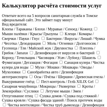
Калькулятор расчёта стоимости услуг
Ответьте всего на 5 вопросов санитарная служба в Томске
официальный сайт. Это займет пару минут
Вид вредителя:
Клопы / Тараканы / Блохи / Муравьи / Сеноед / Кожеед
Мыши палёвки / Крысы/ Грызуны
Клещи / Комары /
Сверчки / Пауки / Гнус
Бактерии / Вирусы / Лишай / Чумка
/ Чесотка / Дезодорация
Моль / Огневки / Долгоносик /
Гусеница / Тля / Майский жук / Двухвостка
Плесень /
Грибок / Запахи
Дезинфекция от вирусов и бактерий
Короед / Точильщик / Часовщик / Усач / Лубоед / Шашель
Фумигация / Дегазация / Фогация
Санация кулера / Чистка
кулера для воды
Мухи / Мошки / Мошкара / Оводы /
Мухоловки
Санобработка авто / Дезинфекция
автотранспорта
Осы / Пчёлы / Шершни / Древесная пчела /
Выкуривание гнёзд
Пест-контроль / ГелЬ XILIX Gel
Сахарная чешуйница / Мокрицы / Уховертки
Кроты /
Землеройки / Суслики
Летучие мыши / Змеи /
Отпугивание птиц
Сушка домов / Сушка под стяжкой /
Сушка кровли / Сушка фасада зданий / Поиск протечек воды
Чистка вентиляции / Чистка труб дымохода / Дезинфекция