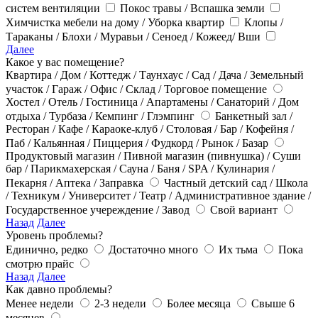
систем вентиляции
Покос травы / Вспашка земли
Химчистка мебели на дому / Уборка квартир
Клопы /
Тараканы / Блохи / Муравьи / Сеноед / Кожеед/ Вши
Далее
Какое у вас помещение?
Квартира / Дом / Коттедж / Таунхаус / Сад / Дача / Земельный
участок / Гараж / Офис / Склад / Торговое помещение
Хостел / Отель / Гостиница / Апартамены / Санаторий / Дом
отдыха / Турбаза / Кемпинг / Глэмпинг
Банкетный зал /
Ресторан / Кафе / Караоке-клуб / Столовая / Бар / Кофейня /
Паб / Кальянная / Пиццерия / Фудкорд / Рынок / Базар
Продуктовый магазин / Пивной магазин (пивнушка) / Суши
бар / Парикмахерская / Сауна / Баня / SPA / Кулинария /
Пекарня / Аптека / Заправка
Частный детский сад / Школа
/ Техникум / Университет / Театр / Административное здание /
Государственное учереждение / Завод
Свой вариант
Назад
Далее
Уровень проблемы?
Единично, редко
Достаточно много
Их тьма
Пока
смотрю прайс
Назад
Далее
Как давно проблемы?
Менее недели
2-3 недели
Более месяца
Свыше 6
месяцев