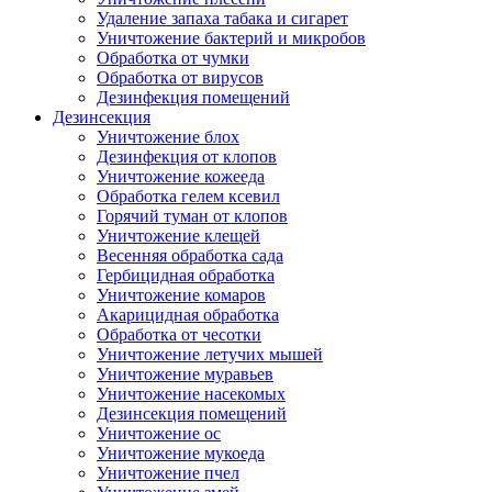
Удаление запаха табака и сигарет
Уничтожение бактерий и микробов
Обработка от чумки
Обработка от вирусов
Дезинфекция помещений
Дезинсекция
Уничтожение блох
Дезинфекция от клопов
Уничтожение кожееда
Обработка гелем ксевил
Горячий туман от клопов
Уничтожение клещей
Весенняя обработка сада
Гербицидная обработка
Уничтожение комаров
Акарицидная обработка
Обработка от чесотки
Уничтожение летучих мышей
Уничтожение муравьев
Уничтожение насекомых
Дезинсекция помещений
Уничтожение ос
Уничтожение мукоеда
Уничтожение пчел