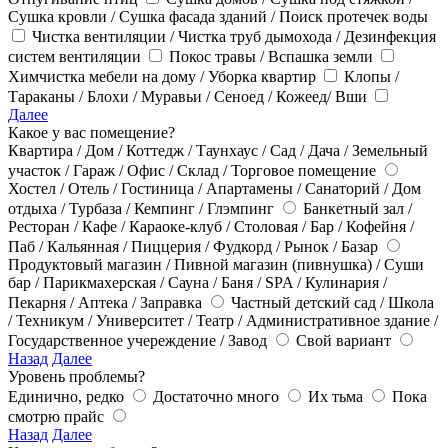
Сушка кровли / Сушка фасада зданий / Поиск протечек воды
Чистка вентиляции / Чистка труб дымохода / Дезинфекция
систем вентиляции
Покос травы / Вспашка земли
Химчистка мебели на дому / Уборка квартир
Клопы /
Тараканы / Блохи / Муравьи / Сеноед / Кожеед/ Вши
Далее
Какое у вас помещение?
Квартира / Дом / Коттедж / Таунхаус / Сад / Дача / Земельный
участок / Гараж / Офис / Склад / Торговое помещение
Хостел / Отель / Гостиница / Апартамены / Санаторий / Дом
отдыха / Турбаза / Кемпинг / Глэмпинг
Банкетный зал /
Ресторан / Кафе / Караоке-клуб / Столовая / Бар / Кофейня /
Паб / Кальянная / Пиццерия / Фудкорд / Рынок / Базар
Продуктовый магазин / Пивной магазин (пивнушка) / Суши
бар / Парикмахерская / Сауна / Баня / SPA / Кулинария /
Пекарня / Аптека / Заправка
Частный детский сад / Школа
/ Техникум / Университет / Театр / Административное здание /
Государственное учереждение / Завод
Свой вариант
Назад
Далее
Уровень проблемы?
Единично, редко
Достаточно много
Их тьма
Пока
смотрю прайс
Назад
Далее