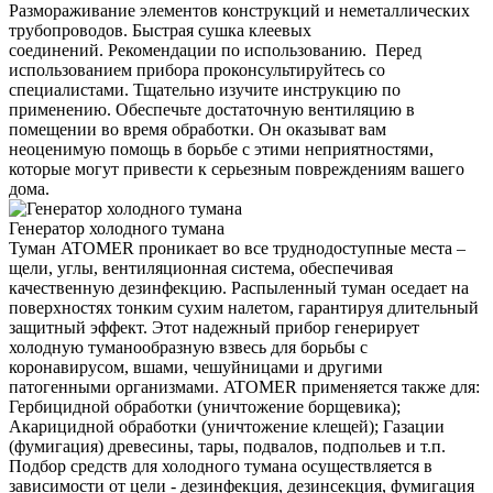
Размораживание элементов конструкций и неметаллических
трубопроводов. Быстрая сушка клеевых
соединений. Рекомендации по использованию. Перед
использованием прибора проконсультируйтесь со
специалистами. Тщательно изучите инструкцию по
применению. Обеспечьте достаточную вентиляцию в
помещении во время обработки. Он оказыват вам
неоценимую помощь в борьбе с этими неприятностями,
которые могут привести к серьезным повреждениям вашего
дома.
Генератор холодного тумана
Туман ATOMER проникает во все труднодоступные места –
щели, углы, вентиляционная система, обеспечивая
качественную дезинфекцию. Распыленный туман оседает на
поверхностях тонким сухим налетом, гарантируя длительный
защитный эффект. Этот надежный прибор генерирует
холодную туманообразную взвесь для борьбы с
коронавирусом, вшами, чешуйницами и другими
патогенными организмами. ATOMER применяется также для:
Гербицидной обработки (уничтожение борщевика);
Акарицидной обработки (уничтожение клещей); Газации
(фумигация) древесины, тары, подвалов, подпольев и т.п.
Подбор средств для холодного тумана осуществляется в
зависимости от цели - дезинфекция, дезинсекция, фумигация