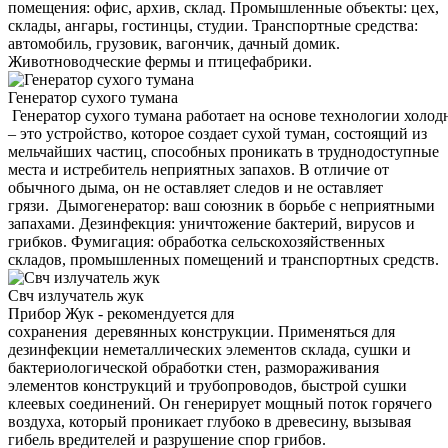
помещения: офис, архив, склад. Промышленные объекты: цех,
склады, ангары, гостинцы, студии. Транспортные средства:
автомобиль, грузовик, вагончик, дачный домик.
Животноводческие фермы и птицефабрики.
Генератор сухого тумана
Генератор сухого тумана работает на основе технологии холод
– это устройство, которое создает сухой туман, состоящий из
мельчайших частиц, способных проникать в труднодоступные
места и истребитель неприятных запахов. В отличие от
обычного дыма, он не оставляет следов и не оставляет
грязи. Дымогенератор: ваш союзник в борьбе с неприятными
запахами. Дезинфекция: уничтожение бактерий, вирусов и
грибков. Фумигация: обработка сельскохозяйственных
складов, промышленных помещений и транспортных средств.
Свч излучатель жук
Прибор Жук - рекомендуется для
сохранения деревянных конструкции. Применяться для
дезинфекции неметаллических элементов склада, сушки и
бактериологической обработки стен, размораживания
элементов конструкций и трубопроводов, быстрой сушки
клеевых соединений. Он генерирует мощный поток горячего
воздуха, который проникает глубоко в древесину, вызывая
гибель вредителей и разрушение спор грибов.