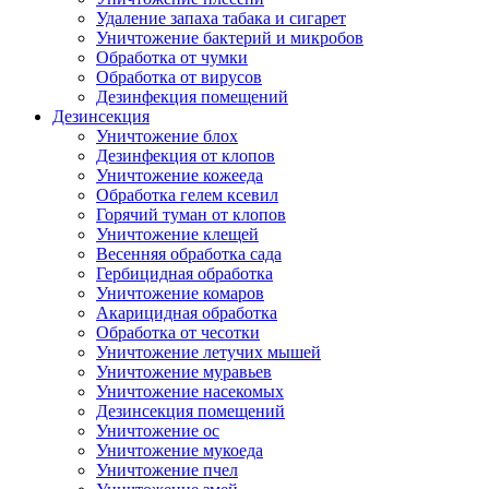
Удаление запаха табака и сигарет
Уничтожение бактерий и микробов
Обработка от чумки
Обработка от вирусов
Дезинфекция помещений
Дезинсекция
Уничтожение блох
Дезинфекция от клопов
Уничтожение кожееда
Обработка гелем ксевил
Горячий туман от клопов
Уничтожение клещей
Весенняя обработка сада
Гербицидная обработка
Уничтожение комаров
Акарицидная обработка
Обработка от чесотки
Уничтожение летучих мышей
Уничтожение муравьев
Уничтожение насекомых
Дезинсекция помещений
Уничтожение ос
Уничтожение мукоеда
Уничтожение пчел