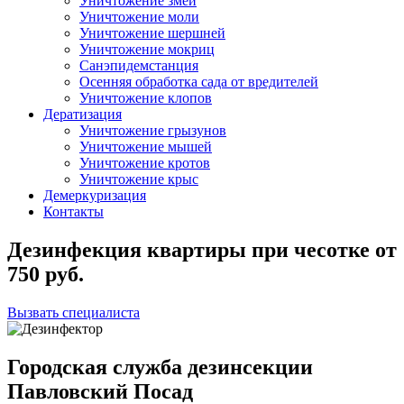
Уничтожение змей
Уничтожение моли
Уничтожение шершней
Уничтожение мокриц
Санэпидемстанция
Осенняя обработка сада от вредителей
Уничтожение клопов
Дератизация
Уничтожение грызунов
Уничтожение мышей
Уничтожение кротов
Уничтожение крыс
Демеркуризация
Контакты
Дезинфекция квартиры при чесотке
от
750
руб.
Вызвать специалиста
Городская служба дезинсекции
Павловский Посад