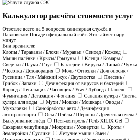
Калькулятор расчёта стоимости услуг
Ответьте всего на 5 вопросов санитарная служба в
Павловском Посаде официальный сайт. Это займет пару
минут
Вид вредителя:
Клопы / Тараканы / Блохи / Муравьи / Сеноед / Кожеед
Мыши палёвки / Крысы/ Грызуны
Клещи / Комары /
Сверчки / Пауки / Гнус
Бактерии / Вирусы / Лишай / Чумка
/ Чесотка / Дезодорация
Моль / Огневки / Долгоносик /
Гусеница / Тля / Майский жук / Двухвостка
Плесень /
Грибок / Запахи
Дезинфекция от вирусов и бактерий
Короед / Точильщик / Часовщик / Усач / Лубоед / Шашель
Фумигация / Дегазация / Фогация
Санация кулера / Чистка
кулера для воды
Мухи / Мошки / Мошкара / Оводы /
Мухоловки
Санобработка авто / Дезинфекция
автотранспорта
Осы / Пчёлы / Шершни / Древесная пчела /
Выкуривание гнёзд
Пест-контроль / ГелЬ XILIX Gel
Сахарная чешуйница / Мокрицы / Уховертки
Кроты /
Землеройки / Суслики
Летучие мыши / Змеи /
Отпугивание птиц
Сушка домов / Сушка под стяжкой /