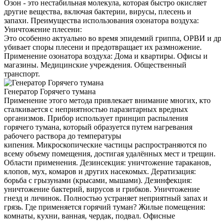
Озон - это нестабильная молекула, которая быстро окисляет
другие вещества, включая бактерии, вирусы, плесень и
запахи. Преимущества использования озонатора воздуха:
Уничтожение плесени:
Это особенно актуально во время эпидемий гриппа, ОРВИ и д
убивает споры плесени и предотвращает их размножение.
Применение озонатора воздуха: Дома и квартиры. Офисы и
магазины. Медицинские учреждения. Общественный
транспорт.
Генератор Горячего тумана
Применение этого метода привлекает внимание многих, кто
сталкивается с неприятностью паразитарных вредных
организмов. Прибор использует принцип распыления
горячего тумана, который образуется путем нагревания
рабочего раствора до температуры
кипения. Микроскопические частицы распространяются по
всему объему помещения, достигая удалённых мест и трещин.
Области применения. Дезинсекция: уничтожение тараканов,
клопов, мух, комаров и других насекомых. Дератизация:
борьба с грызунами (крысами, мышами). Дезинфекция:
уничтожение бактерий, вирусов и грибков. Уничтожение
гнезд и личинок. Полностью устраняет неприятный запах и
грязь. Где применяется горячий туман? Жилые помещения:
комнаты, кухни, ванная, чердак, подвал. Офисные