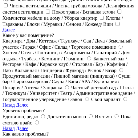
Чистка вентиляции / Чистка труб дымохода / Дезинфекция
систем вентиляции
Покос травы / Вспашка земли
Химчистка мебели на дому / Уборка квартир
Клопы /
Тараканы / Блохи / Муравьи / Сеноед / Кожеед/ Вши
Далее
Какое у вас помещение?
Квартира / Дом / Коттедж / Таунхаус / Сад / Дача / Земельный
участок / Гараж / Офис / Склад / Торговое помещение
Хостел / Отель / Гостиница / Апартамены / Санаторий / Дом
отдыха / Турбаза / Кемпинг / Глэмпинг
Банкетный зал /
Ресторан / Кафе / Караоке-клуб / Столовая / Бар / Кофейня /
Паб / Кальянная / Пиццерия / Фудкорд / Рынок / Базар
Продуктовый магазин / Пивной магазин (пивнушка) / Суши
бар / Парикмахерская / Сауна / Баня / SPA / Кулинария /
Пекарня / Аптека / Заправка
Частный детский сад / Школа
/ Техникум / Университет / Театр / Административное здание /
Государственное учереждение / Завод
Свой вариант
Назад
Далее
Уровень проблемы?
Единично, редко
Достаточно много
Их тьма
Пока
смотрю прайс
Назад
Далее
Как давно проблемы?