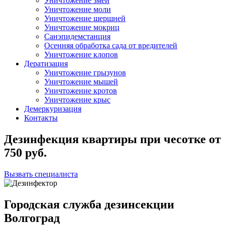
Уничтожение змей
Уничтожение моли
Уничтожение шершней
Уничтожение мокриц
Санэпидемстанция
Осенняя обработка сада от вредителей
Уничтожение клопов
Дератизация
Уничтожение грызунов
Уничтожение мышей
Уничтожение кротов
Уничтожение крыс
Демеркуризация
Контакты
Дезинфекция квартиры при чесотке
от
750
руб.
Вызвать специалиста
Городская служба дезинсекции
Волгоград