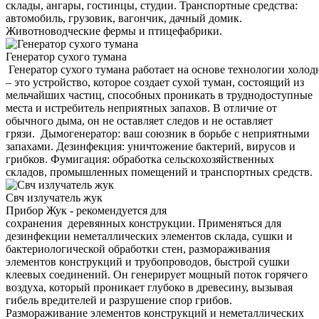
склады, ангары, гостинцы, студии. Транспортные средства:
автомобиль, грузовик, вагончик, дачный домик.
Животноводческие фермы и птицефабрики.
Генератор сухого тумана
Генератор сухого тумана работает на основе технологии холод
– это устройство, которое создает сухой туман, состоящий из
мельчайших частиц, способных проникать в труднодоступные
места и истребитель неприятных запахов. В отличие от
обычного дыма, он не оставляет следов и не оставляет
грязи. Дымогенератор: ваш союзник в борьбе с неприятными
запахами. Дезинфекция: уничтожение бактерий, вирусов и
грибков. Фумигация: обработка сельскохозяйственных
складов, промышленных помещений и транспортных средств.
Свч излучатель жук
Прибор Жук - рекомендуется для
сохранения деревянных конструкции. Применяться для
дезинфекции неметаллических элементов склада, сушки и
бактериологической обработки стен, размораживания
элементов конструкций и трубопроводов, быстрой сушки
клеевых соединений. Он генерирует мощный поток горячего
воздуха, который проникает глубоко в древесину, вызывая
гибель вредителей и разрушение спор грибов.
Размораживание элементов конструкций и неметаллических