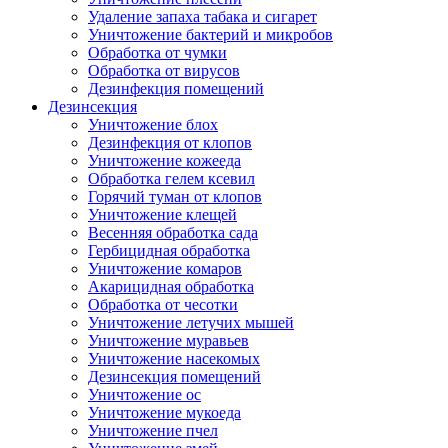
Удаление запаха табака и сигарет
Уничтожение бактерий и микробов
Обработка от чумки
Обработка от вирусов
Дезинфекция помещений
Дезинсекция
Уничтожение блох
Дезинфекция от клопов
Уничтожение кожееда
Обработка гелем ксевил
Горячий туман от клопов
Уничтожение клещей
Весенняя обработка сада
Гербицидная обработка
Уничтожение комаров
Акарицидная обработка
Обработка от чесотки
Уничтожение летучих мышей
Уничтожение муравьев
Уничтожение насекомых
Дезинсекция помещений
Уничтожение ос
Уничтожение мукоеда
Уничтожение пчел