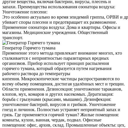
другие вещества, включая бактерии, вирусы, плесень и
запахи. Преимущества использования озонатора воздуха:
Уничтожение плесени:
Это особенно актуально во время эпидемий гриппа, ОРВИ и д
убивает споры плесени и предотвращает их размножение.
Применение озонатора воздуха: Дома и квартиры. Офисы и
магазины. Медицинские учреждения. Общественный
транспорт.
Генератор Горячего тумана
Применение этого метода привлекает внимание многих, кто
сталкивается с неприятностью паразитарных вредных
организмов. Прибор использует принцип распыления
горячего тумана, который образуется путем нагревания
рабочего раствора до температуры
кипения. Микроскопические частицы распространяются по
всему объему помещения, достигая удалённых мест и трещин.
Области применения. Дезинсекция: уничтожение тараканов,
клопов, мух, комаров и других насекомых. Дератизация:
борьба с грызунами (крысами, мышами). Дезинфекция:
уничтожение бактерий, вирусов и грибков. Уничтожение
гнезд и личинок. Полностью устраняет неприятный запах и
грязь. Где применяется горячий туман? Жилые помещения:
комнаты, кухни, ванная, чердак, подвал. Офисные
помещения: офис, архив, склад. Промышленные объекты: цех,