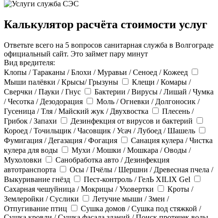
Калькулятор расчёта стоимости услуг
Ответьте всего на 5 вопросов санитарная служба в Волгограде
официальный сайт. Это займет пару минут
Вид вредителя:
Клопы / Тараканы / Блохи / Муравьи / Сеноед / Кожеед
Мыши палёвки / Крысы/ Грызуны
Клещи / Комары /
Сверчки / Пауки / Гнус
Бактерии / Вирусы / Лишай / Чумка
/ Чесотка / Дезодорация
Моль / Огневки / Долгоносик /
Гусеница / Тля / Майский жук / Двухвостка
Плесень /
Грибок / Запахи
Дезинфекция от вирусов и бактерий
Короед / Точильщик / Часовщик / Усач / Лубоед / Шашель
Фумигация / Дегазация / Фогация
Санация кулера / Чистка
кулера для воды
Мухи / Мошки / Мошкара / Оводы /
Мухоловки
Санобработка авто / Дезинфекция
автотранспорта
Осы / Пчёлы / Шершни / Древесная пчела /
Выкуривание гнёзд
Пест-контроль / ГелЬ XILIX Gel
Сахарная чешуйница / Мокрицы / Уховертки
Кроты /
Землеройки / Суслики
Летучие мыши / Змеи /
Отпугивание птиц
Сушка домов / Сушка под стяжкой /
Сушка кровли / Сушка фасада зданий / Поиск протечек воды