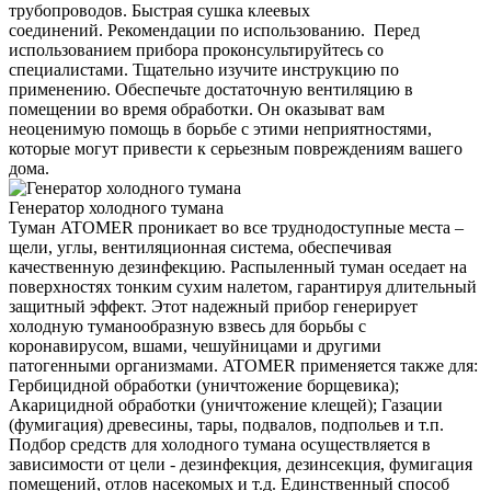
трубопроводов. Быстрая сушка клеевых
соединений. Рекомендации по использованию. Перед
использованием прибора проконсультируйтесь со
специалистами. Тщательно изучите инструкцию по
применению. Обеспечьте достаточную вентиляцию в
помещении во время обработки. Он оказыват вам
неоценимую помощь в борьбе с этими неприятностями,
которые могут привести к серьезным повреждениям вашего
дома.
Генератор холодного тумана
Туман ATOMER проникает во все труднодоступные места –
щели, углы, вентиляционная система, обеспечивая
качественную дезинфекцию. Распыленный туман оседает на
поверхностях тонким сухим налетом, гарантируя длительный
защитный эффект. Этот надежный прибор генерирует
холодную туманообразную взвесь для борьбы с
коронавирусом, вшами, чешуйницами и другими
патогенными организмами. ATOMER применяется также для:
Гербицидной обработки (уничтожение борщевика);
Акарицидной обработки (уничтожение клещей); Газации
(фумигация) древесины, тары, подвалов, подпольев и т.п.
Подбор средств для холодного тумана осуществляется в
зависимости от цели - дезинфекция, дезинсекция, фумигация
помещений, отлов насекомых и т.д. Единственный способ