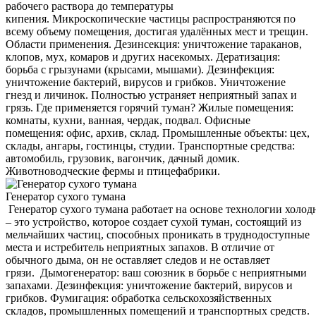
рабочего раствора до температуры
кипения. Микроскопические частицы распространяются по
всему объему помещения, достигая удалённых мест и трещин.
Области применения. Дезинсекция: уничтожение тараканов,
клопов, мух, комаров и других насекомых. Дератизация:
борьба с грызунами (крысами, мышами). Дезинфекция:
уничтожение бактерий, вирусов и грибков. Уничтожение
гнезд и личинок. Полностью устраняет неприятный запах и
грязь. Где применяется горячий туман? Жилые помещения:
комнаты, кухни, ванная, чердак, подвал. Офисные
помещения: офис, архив, склад. Промышленные объекты: цех,
склады, ангары, гостинцы, студии. Транспортные средства:
автомобиль, грузовик, вагончик, дачный домик.
Животноводческие фермы и птицефабрики.
Генератор сухого тумана
Генератор сухого тумана работает на основе технологии холод
– это устройство, которое создает сухой туман, состоящий из
мельчайших частиц, способных проникать в труднодоступные
места и истребитель неприятных запахов. В отличие от
обычного дыма, он не оставляет следов и не оставляет
грязи. Дымогенератор: ваш союзник в борьбе с неприятными
запахами. Дезинфекция: уничтожение бактерий, вирусов и
грибков. Фумигация: обработка сельскохозяйственных
складов, промышленных помещений и транспортных средств.