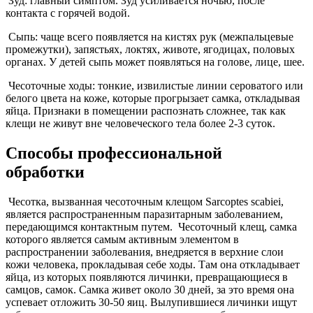
Зуд: главный симптом. Зуд усиливается ночью, после
контакта с горячей водой.
Сыпь: чаще всего появляется на кистях рук (межпальцевые
промежутки), запястьях, локтях, животе, ягодицах, половых
органах. У детей сыпь может появляться на голове, лице, шее.
Чесоточные ходы: тонкие, извилистые линии сероватого или
белого цвета на коже, которые прогрызает самка, откладывая
яйца. Признаки в помещении распознать сложнее, так как
клещи не живут вне человеческого тела более 2-3 суток.
Способы профессиональной
обработки
Чесотка, вызванная чесоточным клещом Sarcoptes scabiei,
является распространенным паразитарным заболеванием,
передающимся контактным путем. Чесоточный клещ, самка
которого является самым активным элементом в
распространении заболевания, внедряется в верхние слои
кожи человека, прокладывая себе ходы. Там она откладывает
яйца, из которых появляются личинки, превращающиеся в
самцов, самок. Самка живет около 30 дней, за это время она
успевает отложить 30-50 яиц. Вылупившиеся личинки ищут