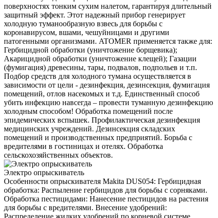
поверхностях тонким сухим налетом, гарантируя длительный
защитный эффект. Этот надежный прибор генерирует
холодную туманообразную взвесь для борьбы с
коронавирусом, вшами, чешуйницами и другими
патогенными организмами. ATOMER применяется также для:
Гербицидной обработки (уничтожение борщевика);
Акарицидной обработки (уничтожение клещей); Газации
(фумигация) древесины, тары, подвалов, подпольев и т.п.
Подбор средств для холодного тумана осуществляется в
зависимости от цели - дезинфекция, дезинсекция, фумигация
помещений, отлов насекомых и т.д. Единственный способ
убить инфекцию навсегда – провести туманную дезинфекцию
холодным способом! Обработка помещений после
эпидемических вспышек. Профилактическая дезинфекция
медицинских учреждений. Дезинсекция складских
помещений и производственных предприятий. Борьба с
вредителями в гостиницах и отелях. Обработка
сельскохозяйственных объектов.
Электро опрыскиватель
Особенности опрыскивателя Makita DUS054: Гербицидная
обработка: Распыление гербицидов для борьбы с сорняками.
Обработка пестицидами: Нанесение пестицидов на растения
для борьбы с вредителями. Внесение удобрений:
Распределение жидких удобрений по корневой системе