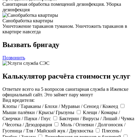
Санитарная обработка помещений дезинфекция. Уборка
дезинфекция
Санобработка квартиры
Уничтожение тараканов туманом. Уничтожить тараканов в
квартире навсегда
Вызвать бригаду
Позвонить
Калькулятор расчёта стоимости услуг
Ответьте всего на 5 вопросов санитарная служба в Ижевске
официальный сайт. Это займет пару минут
Вид вредителя:
Клопы / Тараканы / Блохи / Муравьи / Сеноед / Кожеед
Мыши палёвки / Крысы/ Грызуны
Клещи / Комары /
Сверчки / Пауки / Гнус
Бактерии / Вирусы / Лишай / Чумка
/ Чесотка / Дезодорация
Моль / Огневки / Долгоносик /
Гусеница / Тля / Майский жук / Двухвостка
Плесень /
Грибок / Запахи
Дезинфекция от вирусов и бактерий