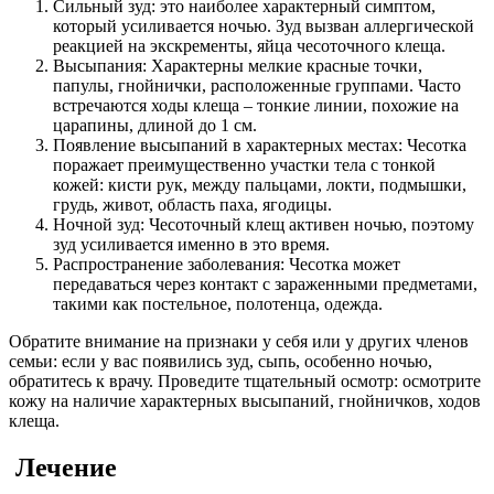
Сильный зуд: это наиболее характерный симптом,
который усиливается ночью. Зуд вызван аллергической
реакцией на экскременты, яйца чесоточного клеща.
Высыпания: Характерны мелкие красные точки,
папулы, гнойнички, расположенные группами. Часто
встречаются ходы клеща – тонкие линии, похожие на
царапины, длиной до 1 см.
Появление высыпаний в характерных местах: Чесотка
поражает преимущественно участки тела с тонкой
кожей: кисти рук, между пальцами, локти, подмышки,
грудь, живот, область паха, ягодицы.
Ночной зуд: Чесоточный клещ активен ночью, поэтому
зуд усиливается именно в это время.
Распространение заболевания: Чесотка может
передаваться через контакт с зараженными предметами,
такими как постельное, полотенца, одежда.
Обратите внимание на признаки у себя или у других членов
семьи: если у вас появились зуд, сыпь, особенно ночью,
обратитесь к врачу. Проведите тщательный осмотр: осмотрите
кожу на наличие характерных высыпаний, гнойничков, ходов
клеща.
Лечение