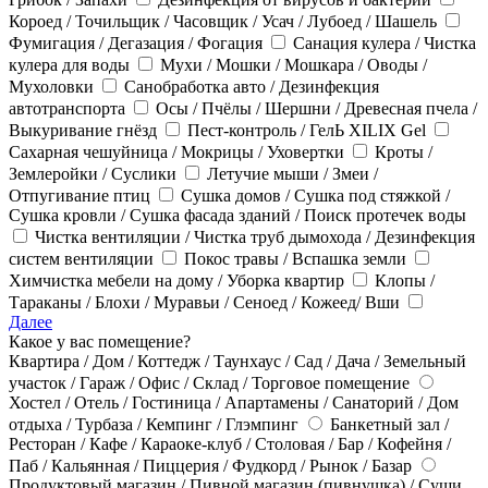
Короед / Точильщик / Часовщик / Усач / Лубоед / Шашель
Фумигация / Дегазация / Фогация
Санация кулера / Чистка
кулера для воды
Мухи / Мошки / Мошкара / Оводы /
Мухоловки
Санобработка авто / Дезинфекция
автотранспорта
Осы / Пчёлы / Шершни / Древесная пчела /
Выкуривание гнёзд
Пест-контроль / ГелЬ XILIX Gel
Сахарная чешуйница / Мокрицы / Уховертки
Кроты /
Землеройки / Суслики
Летучие мыши / Змеи /
Отпугивание птиц
Сушка домов / Сушка под стяжкой /
Сушка кровли / Сушка фасада зданий / Поиск протечек воды
Чистка вентиляции / Чистка труб дымохода / Дезинфекция
систем вентиляции
Покос травы / Вспашка земли
Химчистка мебели на дому / Уборка квартир
Клопы /
Тараканы / Блохи / Муравьи / Сеноед / Кожеед/ Вши
Далее
Какое у вас помещение?
Квартира / Дом / Коттедж / Таунхаус / Сад / Дача / Земельный
участок / Гараж / Офис / Склад / Торговое помещение
Хостел / Отель / Гостиница / Апартамены / Санаторий / Дом
отдыха / Турбаза / Кемпинг / Глэмпинг
Банкетный зал /
Ресторан / Кафе / Караоке-клуб / Столовая / Бар / Кофейня /
Паб / Кальянная / Пиццерия / Фудкорд / Рынок / Базар
Продуктовый магазин / Пивной магазин (пивнушка) / Суши