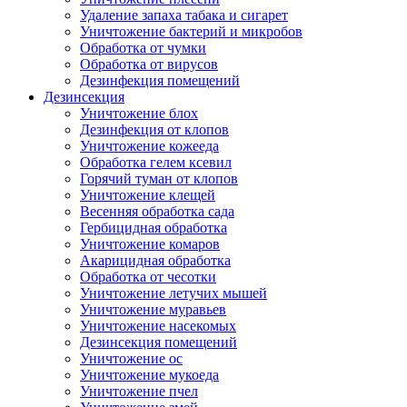
Удаление запаха табака и сигарет
Уничтожение бактерий и микробов
Обработка от чумки
Обработка от вирусов
Дезинфекция помещений
Дезинсекция
Уничтожение блох
Дезинфекция от клопов
Уничтожение кожееда
Обработка гелем ксевил
Горячий туман от клопов
Уничтожение клещей
Весенняя обработка сада
Гербицидная обработка
Уничтожение комаров
Акарицидная обработка
Обработка от чесотки
Уничтожение летучих мышей
Уничтожение муравьев
Уничтожение насекомых
Дезинсекция помещений
Уничтожение ос
Уничтожение мукоеда
Уничтожение пчел