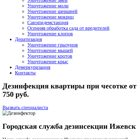
Уничтожение змей
Уничтожение моли
Уничтожение шершней
Уничтожение мокриц
Санэпидемстанция
Осенняя обработка сада от вредителей
Уничтожение клопов
Дератизация
Уничтожение грызунов
Уничтожение мышей
Уничтожение кротов
Уничтожение крыс
Демеркуризация
Контакты
Дезинфекция квартиры при чесотке
от
750
руб.
Вызвать специалиста
Городская служба дезинсекции Ижевск