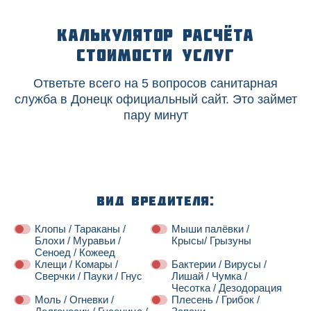
Калькулятор расчёта
стоимости услуг
Ответьте всего на 5 вопросов санитарная
служба в Донецк официальный сайт. Это займет
пару минут
Вид вредителя:
Клопы / Тараканы /
Мыши палёвки /
Блохи / Муравьи /
Крысы/ Грызуны
Сеноед / Кожеед
Клещи / Комары /
Бактерии / Вирусы /
Сверчки / Пауки / Гнус
Лишай / Чумка /
Чесотка / Дезодорация
Моль / Огневки /
Плесень / Грибок /