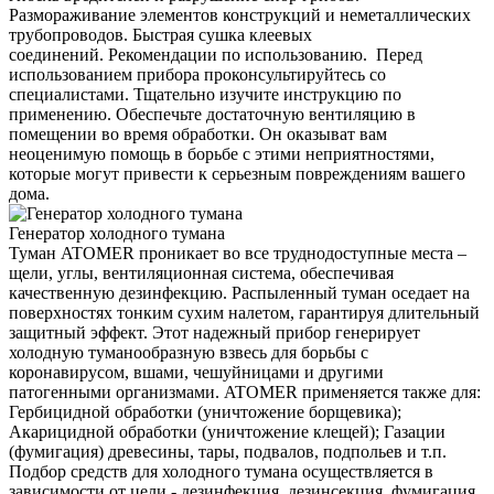
Размораживание элементов конструкций и неметаллических
трубопроводов. Быстрая сушка клеевых
соединений. Рекомендации по использованию. Перед
использованием прибора проконсультируйтесь со
специалистами. Тщательно изучите инструкцию по
применению. Обеспечьте достаточную вентиляцию в
помещении во время обработки. Он оказыват вам
неоценимую помощь в борьбе с этими неприятностями,
которые могут привести к серьезным повреждениям вашего
дома.
Генератор холодного тумана
Туман ATOMER проникает во все труднодоступные места –
щели, углы, вентиляционная система, обеспечивая
качественную дезинфекцию. Распыленный туман оседает на
поверхностях тонким сухим налетом, гарантируя длительный
защитный эффект. Этот надежный прибор генерирует
холодную туманообразную взвесь для борьбы с
коронавирусом, вшами, чешуйницами и другими
патогенными организмами. ATOMER применяется также для:
Гербицидной обработки (уничтожение борщевика);
Акарицидной обработки (уничтожение клещей); Газации
(фумигация) древесины, тары, подвалов, подпольев и т.п.
Подбор средств для холодного тумана осуществляется в
зависимости от цели - дезинфекция, дезинсекция, фумигация