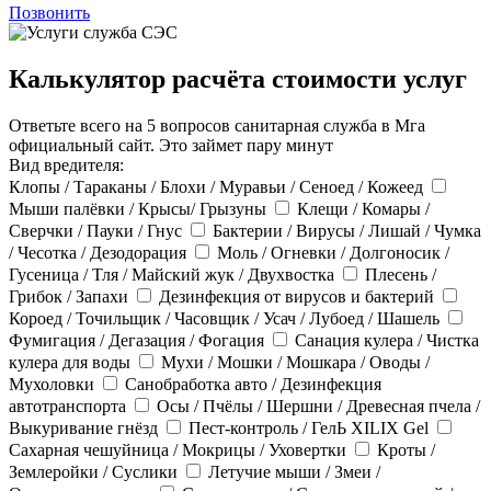
Позвонить
Калькулятор расчёта стоимости услуг
Ответьте всего на 5 вопросов санитарная служба в Мга
официальный сайт. Это займет пару минут
Вид вредителя:
Клопы / Тараканы / Блохи / Муравьи / Сеноед / Кожеед
Мыши палёвки / Крысы/ Грызуны
Клещи / Комары /
Сверчки / Пауки / Гнус
Бактерии / Вирусы / Лишай / Чумка
/ Чесотка / Дезодорация
Моль / Огневки / Долгоносик /
Гусеница / Тля / Майский жук / Двухвостка
Плесень /
Грибок / Запахи
Дезинфекция от вирусов и бактерий
Короед / Точильщик / Часовщик / Усач / Лубоед / Шашель
Фумигация / Дегазация / Фогация
Санация кулера / Чистка
кулера для воды
Мухи / Мошки / Мошкара / Оводы /
Мухоловки
Санобработка авто / Дезинфекция
автотранспорта
Осы / Пчёлы / Шершни / Древесная пчела /
Выкуривание гнёзд
Пест-контроль / ГелЬ XILIX Gel
Сахарная чешуйница / Мокрицы / Уховертки
Кроты /
Землеройки / Суслики
Летучие мыши / Змеи /