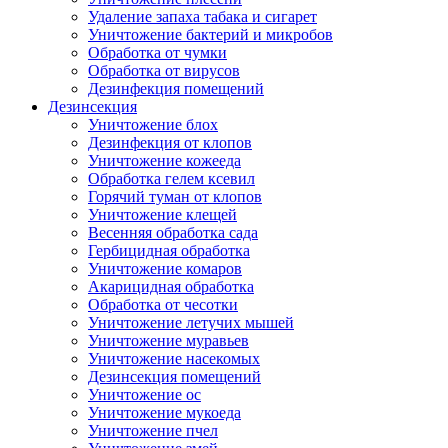
Удаление запаха табака и сигарет
Уничтожение бактерий и микробов
Обработка от чумки
Обработка от вирусов
Дезинфекция помещений
Дезинсекция
Уничтожение блох
Дезинфекция от клопов
Уничтожение кожееда
Обработка гелем ксевил
Горячий туман от клопов
Уничтожение клещей
Весенняя обработка сада
Гербицидная обработка
Уничтожение комаров
Акарицидная обработка
Обработка от чесотки
Уничтожение летучих мышей
Уничтожение муравьев
Уничтожение насекомых
Дезинсекция помещений
Уничтожение ос
Уничтожение мукоеда
Уничтожение пчел