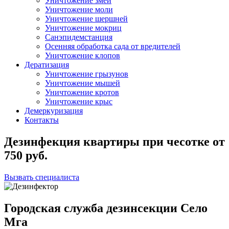
Уничтожение змей
Уничтожение моли
Уничтожение шершней
Уничтожение мокриц
Санэпидемстанция
Осенняя обработка сада от вредителей
Уничтожение клопов
Дератизация
Уничтожение грызунов
Уничтожение мышей
Уничтожение кротов
Уничтожение крыс
Демеркуризация
Контакты
Дезинфекция квартиры при чесотке
от
750
руб.
Вызвать специалиста
Городская служба дезинсекции Село
Мга