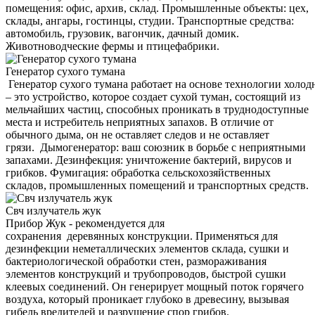
помещения: офис, архив, склад. Промышленные объекты: цех,
склады, ангары, гостинцы, студии. Транспортные средства:
автомобиль, грузовик, вагончик, дачный домик.
Животноводческие фермы и птицефабрики.
Генератор сухого тумана
Генератор сухого тумана работает на основе технологии холод
– это устройство, которое создает сухой туман, состоящий из
мельчайших частиц, способных проникать в труднодоступные
места и истребитель неприятных запахов. В отличие от
обычного дыма, он не оставляет следов и не оставляет
грязи. Дымогенератор: ваш союзник в борьбе с неприятными
запахами. Дезинфекция: уничтожение бактерий, вирусов и
грибков. Фумигация: обработка сельскохозяйственных
складов, промышленных помещений и транспортных средств.
Свч излучатель жук
Прибор Жук - рекомендуется для
сохранения деревянных конструкции. Применяться для
дезинфекции неметаллических элементов склада, сушки и
бактериологической обработки стен, размораживания
элементов конструкций и трубопроводов, быстрой сушки
клеевых соединений. Он генерирует мощный поток горячего
воздуха, который проникает глубоко в древесину, вызывая
гибель вредителей и разрушение спор грибов.