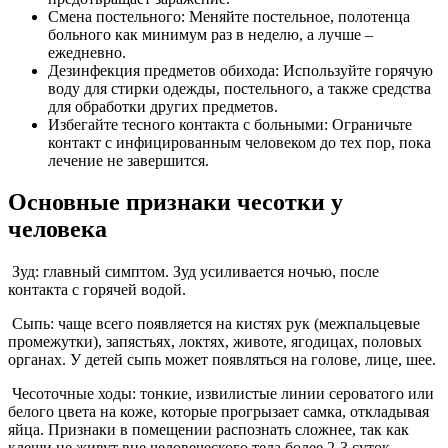
Смена постельного: Меняйте постельное, полотенца
больного как минимум раз в неделю, а лучше –
ежедневно.
Дезинфекция предметов обихода: Используйте горячую
воду для стирки одежды, постельного, а также средства
для обработки других предметов.
Избегайте тесного контакта с больными: Ограничьте
контакт с инфицированным человеком до тех пор, пока
лечение не завершится.
Основные признаки чесотки у
человека
Зуд: главный симптом. Зуд усиливается ночью, после
контакта с горячей водой.
Сыпь: чаще всего появляется на кистях рук (межпальцевые
промежутки), запястьях, локтях, животе, ягодицах, половых
органах. У детей сыпь может появляться на голове, лице, шее.
Чесоточные ходы: тонкие, извилистые линии сероватого или
белого цвета на коже, которые прогрызает самка, откладывая
яйца. Признаки в помещении распознать сложнее, так как
клещи не живут вне человеческого тела более 2-3 суток.