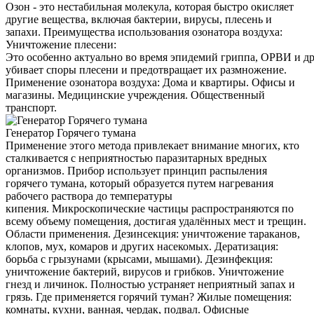
Озон - это нестабильная молекула, которая быстро окисляет
другие вещества, включая бактерии, вирусы, плесень и
запахи. Преимущества использования озонатора воздуха:
Уничтожение плесени:
Это особенно актуально во время эпидемий гриппа, ОРВИ и д
убивает споры плесени и предотвращает их размножение.
Применение озонатора воздуха: Дома и квартиры. Офисы и
магазины. Медицинские учреждения. Общественный
транспорт.
Генератор Горячего тумана
Применение этого метода привлекает внимание многих, кто
сталкивается с неприятностью паразитарных вредных
организмов. Прибор использует принцип распыления
горячего тумана, который образуется путем нагревания
рабочего раствора до температуры
кипения. Микроскопические частицы распространяются по
всему объему помещения, достигая удалённых мест и трещин.
Области применения. Дезинсекция: уничтожение тараканов,
клопов, мух, комаров и других насекомых. Дератизация:
борьба с грызунами (крысами, мышами). Дезинфекция:
уничтожение бактерий, вирусов и грибков. Уничтожение
гнезд и личинок. Полностью устраняет неприятный запах и
грязь. Где применяется горячий туман? Жилые помещения:
комнаты, кухни, ванная, чердак, подвал. Офисные