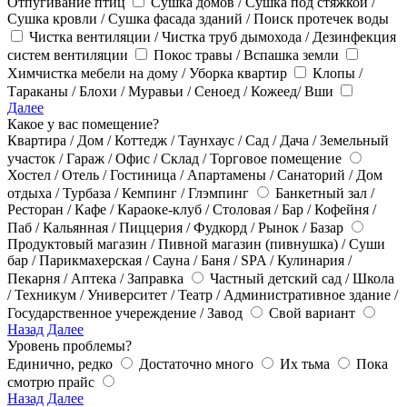
Отпугивание птиц
Сушка домов / Сушка под стяжкой /
Сушка кровли / Сушка фасада зданий / Поиск протечек воды
Чистка вентиляции / Чистка труб дымохода / Дезинфекция
систем вентиляции
Покос травы / Вспашка земли
Химчистка мебели на дому / Уборка квартир
Клопы /
Тараканы / Блохи / Муравьи / Сеноед / Кожеед/ Вши
Далее
Какое у вас помещение?
Квартира / Дом / Коттедж / Таунхаус / Сад / Дача / Земельный
участок / Гараж / Офис / Склад / Торговое помещение
Хостел / Отель / Гостиница / Апартамены / Санаторий / Дом
отдыха / Турбаза / Кемпинг / Глэмпинг
Банкетный зал /
Ресторан / Кафе / Караоке-клуб / Столовая / Бар / Кофейня /
Паб / Кальянная / Пиццерия / Фудкорд / Рынок / Базар
Продуктовый магазин / Пивной магазин (пивнушка) / Суши
бар / Парикмахерская / Сауна / Баня / SPA / Кулинария /
Пекарня / Аптека / Заправка
Частный детский сад / Школа
/ Техникум / Университет / Театр / Административное здание /
Государственное учереждение / Завод
Свой вариант
Назад
Далее
Уровень проблемы?
Единично, редко
Достаточно много
Их тьма
Пока
смотрю прайс
Назад
Далее