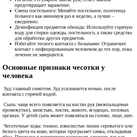
предотвращает заражение.
Смена постельного: Меняйте постельное, полотенца
больного как минимум раз в неделю, а лучше –
ежедневно.
Дезинфекция предметов обихода: Используйте горячую
воду для стирки одежды, постельного, а также средства
для обработки других предметов.
Избегайте тесного контакта с больными: Ограничьте
контакт с инфицированным человеком до тех пор, пока
лечение не завершится.
Основные признаки чесотки у
человека
Зуд: главный симптом. Зуд усиливается ночью, после
контакта с горячей водой.
Сыпь: чаще всего появляется на кистях рук (межпальцевые
промежутки), запястьях, локтях, животе, ягодицах, половых
органах. У детей сыпь может появляться на голове, лице, шее.
Чесоточные ходы: тонкие, извилистые линии сероватого или
белого цвета на коже, которые прогрызает самка, откладывая
яйца. Признаки в помещении распознать сложнее, так как