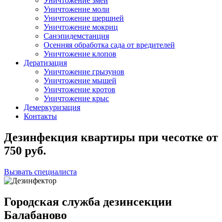
Уничтожение змей
Уничтожение моли
Уничтожение шершней
Уничтожение мокриц
Санэпидемстанция
Осенняя обработка сада от вредителей
Уничтожение клопов
Дератизация
Уничтожение грызунов
Уничтожение мышей
Уничтожение кротов
Уничтожение крыс
Демеркуризация
Контакты
Дезинфекция квартиры при чесотке
от
750
руб.
Вызвать специалиста
Городская служба дезинсекции
Балабаново