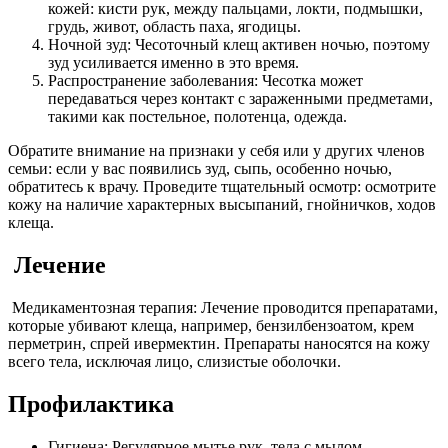
кожей: кисти рук, между пальцами, локти, подмышки,
грудь, живот, область паха, ягодицы.
Ночной зуд: Чесоточный клещ активен ночью, поэтому
зуд усиливается именно в это время.
Распространение заболевания: Чесотка может
передаваться через контакт с зараженными предметами,
такими как постельное, полотенца, одежда.
Обратите внимание на признаки у себя или у других членов
семьи: если у вас появились зуд, сыпь, особенно ночью,
обратитесь к врачу. Проведите тщательный осмотр: осмотрите
кожу на наличие характерных высыпаний, гнойничков, ходов
клеща.
Лечение
Медикаментозная терапия: Лечение проводится препаратами,
которые убивают клеща, например, бензилбензоатом, крем
перметрин, спрей ивермектин. Препараты наносятся на кожу
всего тела, исключая лицо, слизистые оболочки.
Профилактика
Гигиена: Регулярное мытье рук, тела с мылом