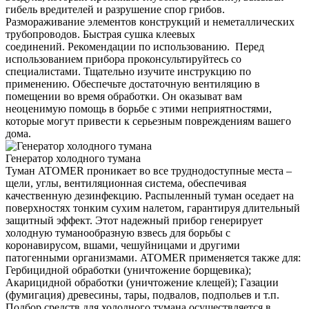
гибель вредителей и разрушение спор грибов.
Размораживание элементов конструкций и неметаллических
трубопроводов. Быстрая сушка клеевых
соединений. Рекомендации по использованию. Перед
использованием прибора проконсультируйтесь со
специалистами. Тщательно изучите инструкцию по
применению. Обеспечьте достаточную вентиляцию в
помещении во время обработки. Он оказыват вам
неоценимую помощь в борьбе с этими неприятностями,
которые могут привести к серьезным повреждениям вашего
дома.
Генератор холодного тумана
Туман ATOMER проникает во все труднодоступные места –
щели, углы, вентиляционная система, обеспечивая
качественную дезинфекцию. Распыленный туман оседает на
поверхностях тонким сухим налетом, гарантируя длительный
защитный эффект. Этот надежный прибор генерирует
холодную туманообразную взвесь для борьбы с
коронавирусом, вшами, чешуйницами и другими
патогенными организмами. ATOMER применяется также для:
Гербицидной обработки (уничтожение борщевика);
Акарицидной обработки (уничтожение клещей); Газации
(фумигация) древесины, тары, подвалов, подпольев и т.п.
Подбор средств для холодного тумана осуществляется в