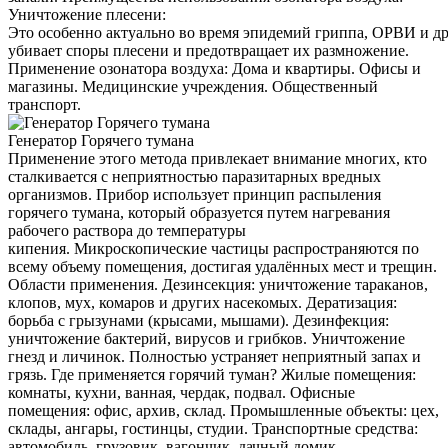
Уничтожение плесени:
Это особенно актуально во время эпидемий гриппа, ОРВИ и д
убивает споры плесени и предотвращает их размножение.
Применение озонатора воздуха: Дома и квартиры. Офисы и
магазины. Медицинские учреждения. Общественный
транспорт.
Генератор Горячего тумана
Применение этого метода привлекает внимание многих, кто
сталкивается с неприятностью паразитарных вредных
организмов. Прибор использует принцип распыления
горячего тумана, который образуется путем нагревания
рабочего раствора до температуры
кипения. Микроскопические частицы распространяются по
всему объему помещения, достигая удалённых мест и трещин.
Области применения. Дезинсекция: уничтожение тараканов,
клопов, мух, комаров и других насекомых. Дератизация:
борьба с грызунами (крысами, мышами). Дезинфекция:
уничтожение бактерий, вирусов и грибков. Уничтожение
гнезд и личинок. Полностью устраняет неприятный запах и
грязь. Где применяется горячий туман? Жилые помещения:
комнаты, кухни, ванная, чердак, подвал. Офисные
помещения: офис, архив, склад. Промышленные объекты: цех,
склады, ангары, гостинцы, студии. Транспортные средства:
автомобиль, грузовик, вагончик, дачный домик.