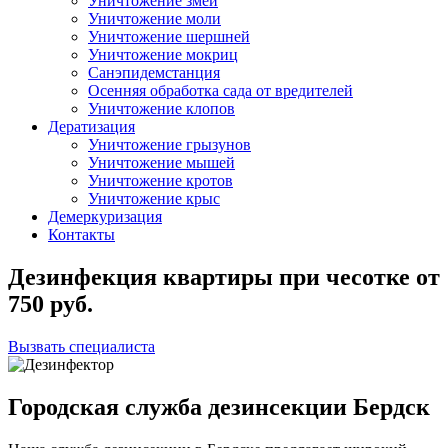
Уничтожение змей
Уничтожение моли
Уничтожение шершней
Уничтожение мокриц
Санэпидемстанция
Осенняя обработка сада от вредителей
Уничтожение клопов
Дератизация
Уничтожение грызунов
Уничтожение мышей
Уничтожение кротов
Уничтожение крыс
Демеркуризация
Контакты
Дезинфекция квартиры при чесотке
от
750
руб.
Вызвать специалиста
Городская служба дезинсекции Бердск