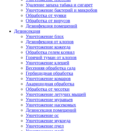
Удаление запаха табака и сигарет
Уничтожение бактерий и микробов
Обработка от чумки
Обработка от вирусов
Дезинфекция помещений
Дезинсекция
Уничтожение блох
Дезинфекция от клопов
Уничтожение кожееда
Обработка гелем ксевил
Горячий туман от клопов
Уничтожение клещей
Весенняя обработка сада
Гербицидная обработка
Уничтожение комаров
Акарицидная обработка
Обработка от чесотки
Уничтожение летучих мышей
Уничтожение муравьев
Уничтожение насекомых
Дезинсекция помещений
Уничтожение ос
Уничтожение мукоеда
Уничтожение пчел