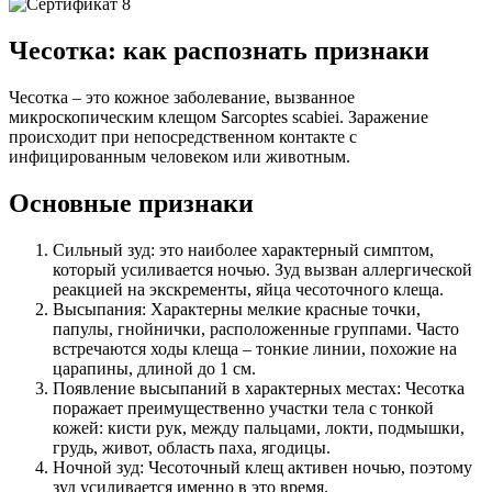
Чесотка: как распознать признаки
Чесотка – это кожное заболевание, вызванное
микроскопическим клещом Sarcoptes scabiei. Заражение
происходит при непосредственном контакте с
инфицированным человеком или животным.
Основные признаки
Сильный зуд: это наиболее характерный симптом,
который усиливается ночью. Зуд вызван аллергической
реакцией на экскременты, яйца чесоточного клеща.
Высыпания: Характерны мелкие красные точки,
папулы, гнойнички, расположенные группами. Часто
встречаются ходы клеща – тонкие линии, похожие на
царапины, длиной до 1 см.
Появление высыпаний в характерных местах: Чесотка
поражает преимущественно участки тела с тонкой
кожей: кисти рук, между пальцами, локти, подмышки,
грудь, живот, область паха, ягодицы.
Ночной зуд: Чесоточный клещ активен ночью, поэтому
зуд усиливается именно в это время.