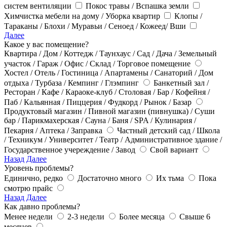
систем вентиляции
Покос травы / Вспашка земли
Химчистка мебели на дому / Уборка квартир
Клопы /
Тараканы / Блохи / Муравьи / Сеноед / Кожеед/ Вши
Далее
Какое у вас помещение?
Квартира / Дом / Коттедж / Таунхаус / Сад / Дача / Земельный
участок / Гараж / Офис / Склад / Торговое помещение
Хостел / Отель / Гостиница / Апартамены / Санаторий / Дом
отдыха / Турбаза / Кемпинг / Глэмпинг
Банкетный зал /
Ресторан / Кафе / Караоке-клуб / Столовая / Бар / Кофейня /
Паб / Кальянная / Пиццерия / Фудкорд / Рынок / Базар
Продуктовый магазин / Пивной магазин (пивнушка) / Суши
бар / Парикмахерская / Сауна / Баня / SPA / Кулинария /
Пекарня / Аптека / Заправка
Частный детский сад / Школа
/ Техникум / Университет / Театр / Административное здание /
Государственное учереждение / Завод
Свой вариант
Назад
Далее
Уровень проблемы?
Единично, редко
Достаточно много
Их тьма
Пока
смотрю прайс
Назад
Далее
Как давно проблемы?
Менее недели
2-3 недели
Более месяца
Свыше 6
месяцев