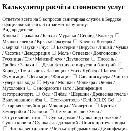
Калькулятор расчёта стоимости услуг
Ответьте всего на 5 вопросов санитарная служба в Бердске
официальный сайт. Это займет пару минут
Вид вредителя:
Клопы / Тараканы / Блохи / Муравьи / Сеноед / Кожеед
Мыши палёвки / Крысы/ Грызуны
Клещи / Комары /
Сверчки / Пауки / Гнус
Бактерии / Вирусы / Лишай / Чумка
/ Чесотка / Дезодорация
Моль / Огневки / Долгоносик /
Гусеница / Тля / Майский жук / Двухвостка
Плесень /
Грибок / Запахи
Дезинфекция от вирусов и бактерий
Короед / Точильщик / Часовщик / Усач / Лубоед / Шашель
Фумигация / Дегазация / Фогация
Санация кулера / Чистка
кулера для воды
Мухи / Мошки / Мошкара / Оводы /
Мухоловки
Санобработка авто / Дезинфекция
автотранспорта
Осы / Пчёлы / Шершни / Древесная пчела /
Выкуривание гнёзд
Пест-контроль / ГелЬ XILIX Gel
Сахарная чешуйница / Мокрицы / Уховертки
Кроты /
Землеройки / Суслики
Летучие мыши / Змеи /
Отпугивание птиц
Сушка домов / Сушка под стяжкой /
Сушка кровли / Сушка фасада зданий / Поиск протечек воды
Чистка вентиляции / Чистка труб дымохода / Дезинфекция