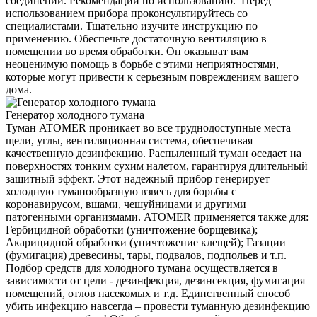
соединений. Рекомендации по использованию. Перед
использованием прибора проконсультируйтесь со
специалистами. Тщательно изучите инструкцию по
применению. Обеспечьте достаточную вентиляцию в
помещении во время обработки. Он оказыват вам
неоценимую помощь в борьбе с этими неприятностями,
которые могут привести к серьезным повреждениям вашего
дома.
Генератор холодного тумана
Туман ATOMER проникает во все труднодоступные места –
щели, углы, вентиляционная система, обеспечивая
качественную дезинфекцию. Распыленный туман оседает на
поверхностях тонким сухим налетом, гарантируя длительный
защитный эффект. Этот надежный прибор генерирует
холодную туманообразную взвесь для борьбы с
коронавирусом, вшами, чешуйницами и другими
патогенными организмами. ATOMER применяется также для:
Гербицидной обработки (уничтожение борщевика);
Акарицидной обработки (уничтожение клещей); Газации
(фумигация) древесины, тары, подвалов, подпольев и т.п.
Подбор средств для холодного тумана осуществляется в
зависимости от цели - дезинфекция, дезинсекция, фумигация
помещений, отлов насекомых и т.д. Единственный способ
убить инфекцию навсегда – провести туманную дезинфекцию