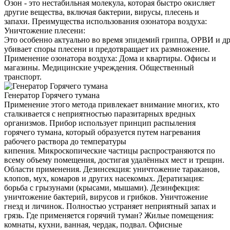
Озон - это нестабильная молекула, которая быстро окисляет
другие вещества, включая бактерии, вирусы, плесень и
запахи. Преимущества использования озонатора воздуха:
Уничтожение плесени:
Это особенно актуально во время эпидемий гриппа, ОРВИ и д
убивает споры плесени и предотвращает их размножение.
Применение озонатора воздуха: Дома и квартиры. Офисы и
магазины. Медицинские учреждения. Общественный
транспорт.
Генератор Горячего тумана
Применение этого метода привлекает внимание многих, кто
сталкивается с неприятностью паразитарных вредных
организмов. Прибор использует принцип распыления
горячего тумана, который образуется путем нагревания
рабочего раствора до температуры
кипения. Микроскопические частицы распространяются по
всему объему помещения, достигая удалённых мест и трещин.
Области применения. Дезинсекция: уничтожение тараканов,
клопов, мух, комаров и других насекомых. Дератизация:
борьба с грызунами (крысами, мышами). Дезинфекция:
уничтожение бактерий, вирусов и грибков. Уничтожение
гнезд и личинок. Полностью устраняет неприятный запах и
грязь. Где применяется горячий туман? Жилые помещения:
комнаты, кухни, ванная, чердак, подвал. Офисные