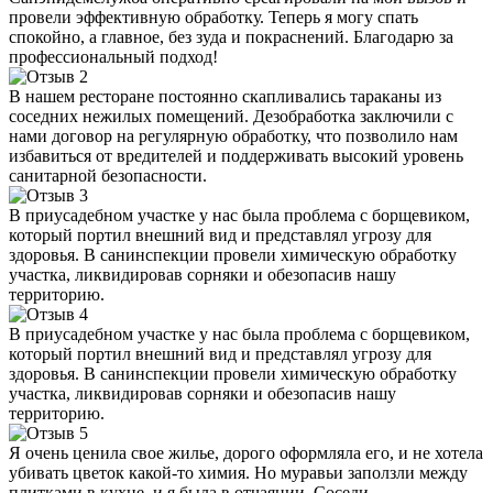
провели эффективную обработку. Теперь я могу спать
спокойно, а главное, без зуда и покраснений. Благодарю за
профессиональный подход!
В нашем ресторане постоянно скапливались тараканы из
соседних нежилых помещений. Дезобработка заключили с
нами договор на регулярную обработку, что позволило нам
избавиться от вредителей и поддерживать высокий уровень
санитарной безопасности.
В приусадебном участке у нас была проблема с борщевиком,
который портил внешний вид и представлял угрозу для
здоровья. В санинспекции провели химическую обработку
участка, ликвидировав сорняки и обезопасив нашу
территорию.
В приусадебном участке у нас была проблема с борщевиком,
который портил внешний вид и представлял угрозу для
здоровья. В санинспекции провели химическую обработку
участка, ликвидировав сорняки и обезопасив нашу
территорию.
Я очень ценила свое жилье, дорого оформляла его, и не хотела
убивать цветок какой-то химия. Но муравьи заползли между
плитками в кухне, и я была в отчаянии. Соседи