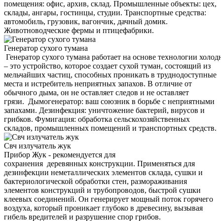
помещения: офис, архив, склад. Промышленные объекты: цех,
склады, ангары, гостинцы, студии. Транспортные средства:
автомобиль, грузовик, вагончик, дачный домик.
Животноводческие фермы и птицефабрики.
Генератор сухого тумана
Генератор сухого тумана работает на основе технологии холод
– это устройство, которое создает сухой туман, состоящий из
мельчайших частиц, способных проникать в труднодоступные
места и истребитель неприятных запахов. В отличие от
обычного дыма, он не оставляет следов и не оставляет
грязи. Дымогенератор: ваш союзник в борьбе с неприятными
запахами. Дезинфекция: уничтожение бактерий, вирусов и
грибков. Фумигация: обработка сельскохозяйственных
складов, промышленных помещений и транспортных средств.
Свч излучатель жук
Прибор Жук - рекомендуется для
сохранения деревянных конструкции. Применяться для
дезинфекции неметаллических элементов склада, сушки и
бактериологической обработки стен, размораживания
элементов конструкций и трубопроводов, быстрой сушки
клеевых соединений. Он генерирует мощный поток горячего
воздуха, который проникает глубоко в древесину, вызывая
гибель вредителей и разрушение спор грибов.