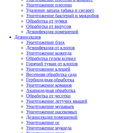
Уничтожение плесени
Удаление запаха табака и сигарет
Уничтожение бактерий и микробов
Обработка от чумки
Обработка от вирусов
Дезинфекция помещений
Дезинсекция
Уничтожение блох
Дезинфекция от клопов
Уничтожение кожееда
Обработка гелем ксевил
Горячий туман от клопов
Уничтожение клещей
Весенняя обработка сада
Гербицидная обработка
Уничтожение комаров
Акарицидная обработка
Обработка от чесотки
Уничтожение летучих мышей
Уничтожение муравьев
Уничтожение насекомых
Дезинсекция помещений
Уничтожение ос
Уничтожение мукоеда