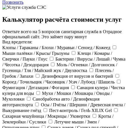
Позвонить
Калькулятор расчёта стоимости услуг
Ответьте всего на 5 вопросов санитарная служба в Отрадное
официальный сайт. Это займет пару минут
Вид вредителя:
Клопы / Тараканы / Блохи / Муравьи / Сеноед / Кожеед
Мыши палёвки / Крысы/ Грызуны
Клещи / Комары /
Сверчки / Пауки / Гнус
Бактерии / Вирусы / Лишай / Чумка
/ Чесотка / Дезодорация
Моль / Огневки / Долгоносик /
Гусеница / Тля / Майский жук / Двухвостка
Плесень /
Грибок / Запахи
Дезинфекция от вирусов и бактерий
Короед / Точильщик / Часовщик / Усач / Лубоед / Шашель
Фумигация / Дегазация / Фогация
Санация кулера / Чистка
кулера для воды
Мухи / Мошки / Мошкара / Оводы /
Мухоловки
Санобработка авто / Дезинфекция
автотранспорта
Осы / Пчёлы / Шершни / Древесная пчела /
Выкуривание гнёзд
Пест-контроль / ГелЬ XILIX Gel
Сахарная чешуйница / Мокрицы / Уховертки
Кроты /
Землеройки / Суслики
Летучие мыши / Змеи /
Отпугивание птиц
Сушка домов / Сушка под стяжкой /