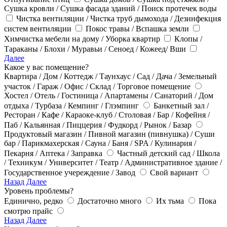
Сушка кровли / Сушка фасада зданий / Поиск протечек воды
Чистка вентиляции / Чистка труб дымохода / Дезинфекция
систем вентиляции
Покос травы / Вспашка земли
Химчистка мебели на дому / Уборка квартир
Клопы /
Тараканы / Блохи / Муравьи / Сеноед / Кожеед/ Вши
Далее
Какое у вас помещение?
Квартира / Дом / Коттедж / Таунхаус / Сад / Дача / Земельный
участок / Гараж / Офис / Склад / Торговое помещение
Хостел / Отель / Гостиница / Апартамены / Санаторий / Дом
отдыха / Турбаза / Кемпинг / Глэмпинг
Банкетный зал /
Ресторан / Кафе / Караоке-клуб / Столовая / Бар / Кофейня /
Паб / Кальянная / Пиццерия / Фудкорд / Рынок / Базар
Продуктовый магазин / Пивной магазин (пивнушка) / Суши
бар / Парикмахерская / Сауна / Баня / SPA / Кулинария /
Пекарня / Аптека / Заправка
Частный детский сад / Школа
/ Техникум / Университет / Театр / Административное здание /
Государственное учереждение / Завод
Свой вариант
Назад
Далее
Уровень проблемы?
Единично, редко
Достаточно много
Их тьма
Пока
смотрю прайс
Назад
Далее