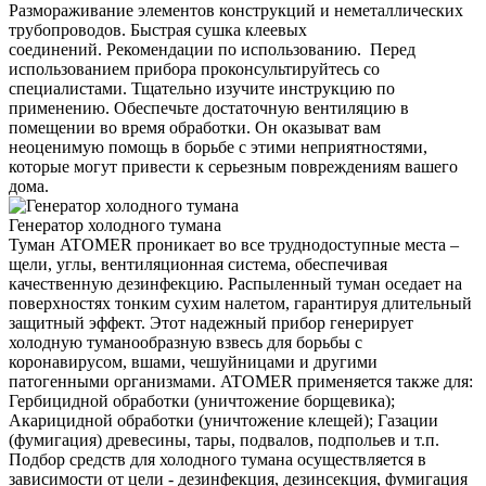
Размораживание элементов конструкций и неметаллических
трубопроводов. Быстрая сушка клеевых
соединений. Рекомендации по использованию. Перед
использованием прибора проконсультируйтесь со
специалистами. Тщательно изучите инструкцию по
применению. Обеспечьте достаточную вентиляцию в
помещении во время обработки. Он оказыват вам
неоценимую помощь в борьбе с этими неприятностями,
которые могут привести к серьезным повреждениям вашего
дома.
Генератор холодного тумана
Туман ATOMER проникает во все труднодоступные места –
щели, углы, вентиляционная система, обеспечивая
качественную дезинфекцию. Распыленный туман оседает на
поверхностях тонким сухим налетом, гарантируя длительный
защитный эффект. Этот надежный прибор генерирует
холодную туманообразную взвесь для борьбы с
коронавирусом, вшами, чешуйницами и другими
патогенными организмами. ATOMER применяется также для:
Гербицидной обработки (уничтожение борщевика);
Акарицидной обработки (уничтожение клещей); Газации
(фумигация) древесины, тары, подвалов, подпольев и т.п.
Подбор средств для холодного тумана осуществляется в
зависимости от цели - дезинфекция, дезинсекция, фумигация