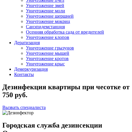
Уничтожение пчел
Уничтожение змей
Уничтожение моли
Уничтожение шершней
Уничтожение мокриц
Санэпидемстанция
Осенняя обработка сада от вредителей
Уничтожение клопов
Дератизация
Уничтожение грызунов
Уничтожение мышей
Уничтожение кротов
Уничтожение крыс
Демеркуризация
Контакты
Дезинфекция квартиры при чесотке
от
750
руб.
Вызвать специалиста
Городская служба дезинсекции