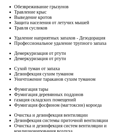
Обезвреживание грызунов
Травление крыс
Выведение кротов
Защита населения от летучих мышей
Травля сусликов
Удаление наприятных запахов - Дезодорация
Профессиональное удаление трупного запаха
Демеркуризация от ртути
Демеркуризация от ртути
Сухой туман от запаха
Дезинфекция сухим туманом
Уничтожение тараканов сухим туманом
Фумигация тары
Фумигация деревянных поддонов
газация складских помещений
Фумигация фосфином (магтоксин) короеда
Очистка и дезинфекция вентиляции
Дезинфекция системы приточной вентиляции
Очистка и дезинфекция систем вентиляции и
кондиционирования воздуха