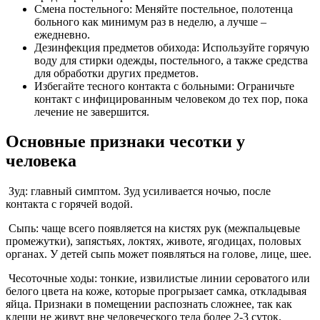
Смена постельного: Меняйте постельное, полотенца
больного как минимум раз в неделю, а лучше –
ежедневно.
Дезинфекция предметов обихода: Используйте горячую
воду для стирки одежды, постельного, а также средства
для обработки других предметов.
Избегайте тесного контакта с больными: Ограничьте
контакт с инфицированным человеком до тех пор, пока
лечение не завершится.
Основные признаки чесотки у
человека
Зуд: главный симптом. Зуд усиливается ночью, после
контакта с горячей водой.
Сыпь: чаще всего появляется на кистях рук (межпальцевые
промежутки), запястьях, локтях, животе, ягодицах, половых
органах. У детей сыпь может появляться на голове, лице, шее.
Чесоточные ходы: тонкие, извилистые линии сероватого или
белого цвета на коже, которые прогрызает самка, откладывая
яйца. Признаки в помещении распознать сложнее, так как
клещи не живут вне человеческого тела более 2-3 суток.