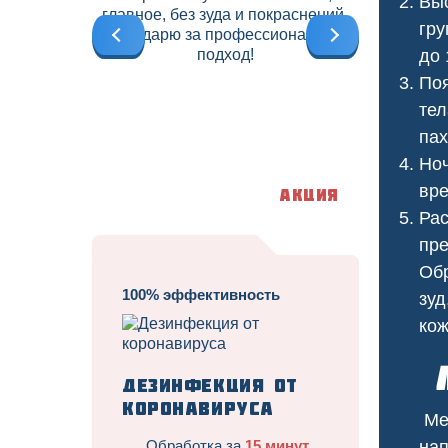
Выс
главное, без зуда и покраснений.
б
гру
Благодарю за профессиональный
подход!
до 
Поя
тел
пах
Ноч
вре
Акция
Рас
пре
Обр
100% эффективность
зуд
кож
Трав
Л
Дезинфекция от
коронавируса
Мед
Обработка за
15 минут
нап