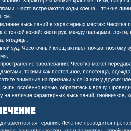
ыпания: Характерны мелкие красные точки, папулы,
езопасности.
ппами. Часто встречаются ходы клеща – тонкие лин
1 см.
вление высыпаний в характерных местах: Чесотка 
а с тонкой кожей: кисти рук, между пальцами, локти,
а, ягодицы.
ной зуд: Чесоточный клещ активен ночью, поэтому з
мя.
пространение заболевания: Чесотка может передава
дметами, такими как постельное, полотенца, одежда
атите внимание на признаки у себя или у других чле
, сыпь, особенно ночью, обратитесь к врачу. Провед
у на наличие характерных высыпаний, гнойничков, 
ить клопов
Сеноед в доме
ечение
икаментозная терапия: Лечение проводится препар
ример, бензилбензоатом, крем перметрин, спрей ив