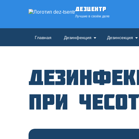
ДезЦентр
Лучшие в своём деле
Главная
Дезинфекция
Дезинсекция
Дезинфек
при чесо