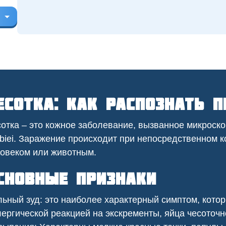
есотка: как распознать 
отка – это кожное заболевание, вызванное микроск
biei. Заражение происходит при непосредственном 
овеком или животным.
ресторане постоянно
В приусадебном участке у нас
вались тараканы из
была проблема с борщевиком,
 нежилых помещений.
который портил внешний вид и
сновные признаки
тка заключили с нами
представлял угрозу для здоровья.
 регулярную обработку,
В санинспекции провели
ьный зуд: это наиболее характерный симптом, кото
лило нам избавиться от
химическую обработку участка,
ергической реакцией на экскременты, яйца чесоточн
лей и поддерживать
ликвидировав сорняки и
 уровень санитарной
обезопасив нашу территорию.