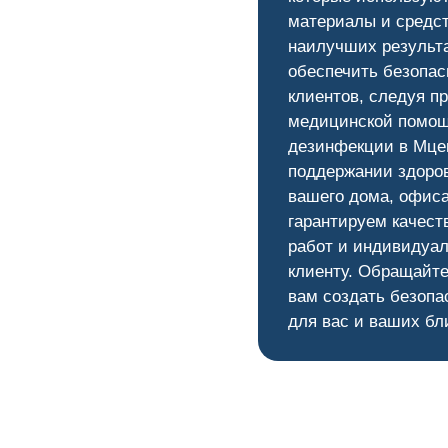
материалы и средс
наилучших результ
0
обеспечить безопас
клиентов, следуя п
медицинской помощ
дезинфекции в Мцен
поддержании здоров
вашего дома, офис
гарантируем качест
работ и индивидуал
клиенту. Обращайте
вам создать безопа
для вас и ваших бл