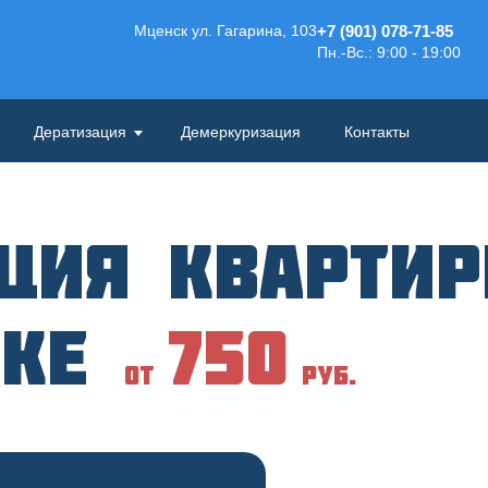
Мценск ул. Гагарина, 103
+7 (901) 078-71-85
Пн.-Вс.: 9:00 - 19:00
Дератизация
Демеркуризация
Контакты
ция кварти
тке
750
от
руб.