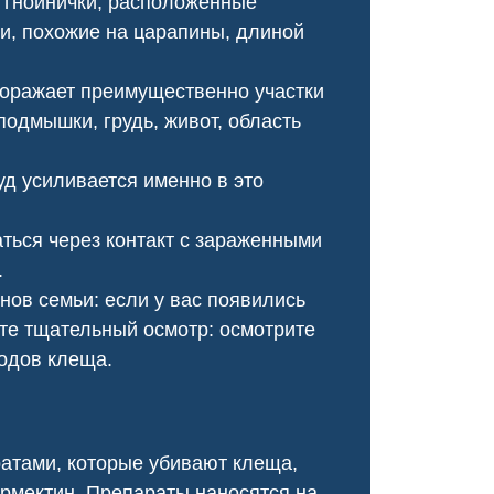
 гнойнички, расположенные
оперативно, провели ка
ии, похожие на царапины, длиной
обработку, и теперь му
не бывало!
поражает преимущественно участки
 подмышки, грудь, живот, область
уд усиливается именно в это
ться через контакт с зараженными
.
нов семьи: если у вас появились
ите тщательный осмотр: осмотрите
ходов клеща.
Чумка у щенка
Чесотка сало
красоты
атами, которые убивают клеща,
ермектин. Препараты наносятся на