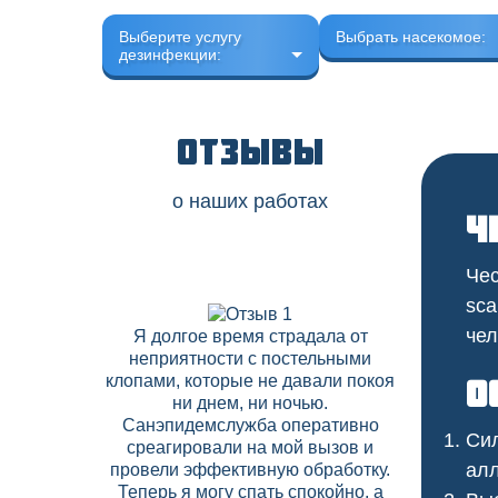
Выберите услугу
Выбрать насекомое:
дезинфекции:
Отзывы
о наших работах
Ч
Чес
sca
чел
Я долгое время страдала от
В нашем 
неприятности с постельными
скапли
клопами, которые не давали покоя
соседних
О
ни днем, ни ночью.
Дезобрабо
Санэпидемслужба оперативно
договор на
Сил
среагировали на мой вызов и
что позво
алл
провели эффективную обработку.
вредите
Теперь я могу спать спокойно, а
высокий