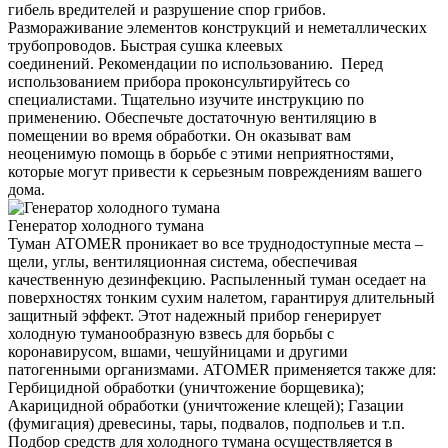
гибель вредителей и разрушение спор грибов.
Размораживание элементов конструкций и неметаллических
трубопроводов. Быстрая сушка клеевых
соединений. Рекомендации по использованию. Перед
использованием прибора проконсультируйтесь со
специалистами. Тщательно изучите инструкцию по
применению. Обеспечьте достаточную вентиляцию в
помещении во время обработки. Он оказыват вам
неоценимую помощь в борьбе с этими неприятностями,
которые могут привести к серьезным повреждениям вашего
дома.
Генератор холодного тумана
Туман ATOMER проникает во все труднодоступные места –
щели, углы, вентиляционная система, обеспечивая
качественную дезинфекцию. Распыленный туман оседает на
поверхностях тонким сухим налетом, гарантируя длительный
защитный эффект. Этот надежный прибор генерирует
холодную туманообразную взвесь для борьбы с
коронавирусом, вшами, чешуйницами и другими
патогенными организмами. ATOMER применяется также для:
Гербицидной обработки (уничтожение борщевика);
Акарицидной обработки (уничтожение клещей); Газации
(фумигация) древесины, тары, подвалов, подпольев и т.п.
Подбор средств для холодного тумана осуществляется в