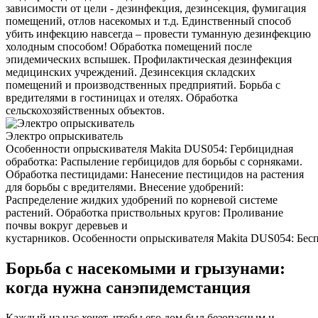
зависимости от цели - дезинфекция, дезинсекция, фумигация
помещений, отлов насекомых и т.д. Единственный способ
убить инфекцию навсегда – провести туманную дезинфекцию
холодным способом! Обработка помещений после
эпидемических вспышек. Профилактическая дезинфекция
медицинских учреждений. Дезинсекция складских
помещений и производственных предприятий. Борьба с
вредителями в гостиницах и отелях. Обработка
сельскохозяйственных объектов.
Электро опрыскиватель
Особенности опрыскивателя Makita DUS054: Гербицидная
обработка: Распыление гербицидов для борьбы с сорняками.
Обработка пестицидами: Нанесение пестицидов на растения
для борьбы с вредителями. Внесение удобрений:
Распределение жидких удобрений по корневой системе
растений. Обработка приствольных кругов: Проливание
почвы вокруг деревьев и
кустарников. Особенности опрыскивателя Makita DUS054: Беспр
Борьба с насекомыми и грызунами:
когда нужна санэпидемстанция
Каждый из нас хочет, чтобы его дом был безопасным и