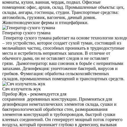
комнаты, кухни, ванная, чердак, подвал. Офисные
помещения: офис, архив, склад. Промышленные объекты: цех,
склады, ангары, гостинцы, студии. Транспортные средства:
автомобиль, грузовик, вагончик, дачный домик.
Животноводческие фермы и птицефабрики.
Генератор сухого тумана
Генератор сухого тумана работает на основе технологии холод
– это устройство, которое создает сухой туман, состоящий из
мельчайших частиц, способных проникать в труднодоступные
места и истребитель неприятных запахов. В отличие от
обычного дыма, он не оставляет следов и не оставляет
грязи. Дымогенератор: ваш союзник в борьбе с неприятными
запахами. Дезинфекция: уничтожение бактерий, вирусов и
грибков. Фумигация: обработка сельскохозяйственных
складов, промышленных помещений и транспортных средств.
Свч излучатель жук
Прибор Жук - рекомендуется для
сохранения деревянных конструкции. Применяться для
дезинфекции неметаллических элементов склада, сушки и
бактериологической обработки стен, размораживания
элементов конструкций и трубопроводов, быстрой сушки
клеевых соединений. Он генерирует мощный поток горячего
воздуха, который проникает глубоко в древесину, вызывая