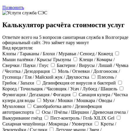
Позвонить
Калькулятор расчёта стоимости услуг
Ответьте всего на 5 вопросов санитарная служба в Волгограде
официальный сайт. Это займет пару минут
Вид вредителя:
Клопы / Тараканы / Блохи / Муравьи / Сеноед / Кожеед
Мыши палёвки / Крысы/ Грызуны
Клещи / Комары /
Сверчки / Пауки / Гнус
Бактерии / Вирусы / Лишай / Чумка
/ Чесотка / Дезодорация
Моль / Огневки / Долгоносик /
Гусеница / Тля / Майский жук / Двухвостка
Плесень /
Грибок / Запахи
Дезинфекция от вирусов и бактерий
Короед / Точильщик / Часовщик / Усач / Лубоед / Шашель
Фумигация / Дегазация / Фогация
Санация кулера / Чистка
кулера для воды
Мухи / Мошки / Мошкара / Оводы /
Мухоловки
Санобработка авто / Дезинфекция
автотранспорта
Осы / Пчёлы / Шершни / Древесная пчела /
Выкуривание гнёзд
Пест-контроль / ГелЬ XILIX Gel
Сахарная чешуйница / Мокрицы / Уховертки
Кроты /
Землеройки / Суслики
Летучие мыши / Змеи /