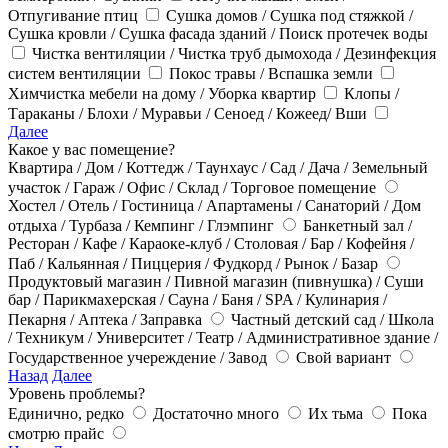
Отпугивание птиц
Сушка домов / Сушка под стяжкой /
Сушка кровли / Сушка фасада зданий / Поиск протечек воды
Чистка вентиляции / Чистка труб дымохода / Дезинфекция
систем вентиляции
Покос травы / Вспашка земли
Химчистка мебели на дому / Уборка квартир
Клопы /
Тараканы / Блохи / Муравьи / Сеноед / Кожеед/ Вши
Далее
Какое у вас помещение?
Квартира / Дом / Коттедж / Таунхаус / Сад / Дача / Земельный
участок / Гараж / Офис / Склад / Торговое помещение
Хостел / Отель / Гостиница / Апартамены / Санаторий / Дом
отдыха / Турбаза / Кемпинг / Глэмпинг
Банкетный зал /
Ресторан / Кафе / Караоке-клуб / Столовая / Бар / Кофейня /
Паб / Кальянная / Пиццерия / Фудкорд / Рынок / Базар
Продуктовый магазин / Пивной магазин (пивнушка) / Суши
бар / Парикмахерская / Сауна / Баня / SPA / Кулинария /
Пекарня / Аптека / Заправка
Частный детский сад / Школа
/ Техникум / Университет / Театр / Административное здание /
Государственное учереждение / Завод
Свой вариант
Назад
Далее
Уровень проблемы?
Единично, редко
Достаточно много
Их тьма
Пока
смотрю прайс