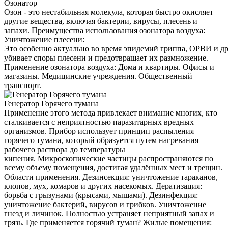
Озонатор
Озон - это нестабильная молекула, которая быстро окисляет
другие вещества, включая бактерии, вирусы, плесень и
запахи. Преимущества использования озонатора воздуха:
Уничтожение плесени:
Это особенно актуально во время эпидемий гриппа, ОРВИ и д
убивает споры плесени и предотвращает их размножение.
Применение озонатора воздуха: Дома и квартиры. Офисы и
магазины. Медицинские учреждения. Общественный
транспорт.
Генератор Горячего тумана
Применение этого метода привлекает внимание многих, кто
сталкивается с неприятностью паразитарных вредных
организмов. Прибор использует принцип распыления
горячего тумана, который образуется путем нагревания
рабочего раствора до температуры
кипения. Микроскопические частицы распространяются по
всему объему помещения, достигая удалённых мест и трещин.
Области применения. Дезинсекция: уничтожение тараканов,
клопов, мух, комаров и других насекомых. Дератизация:
борьба с грызунами (крысами, мышами). Дезинфекция:
уничтожение бактерий, вирусов и грибков. Уничтожение
гнезд и личинок. Полностью устраняет неприятный запах и
грязь. Где применяется горячий туман? Жилые помещения: