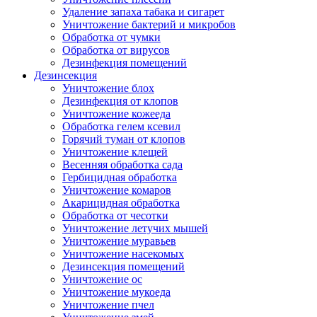
Удаление запаха табака и сигарет
Уничтожение бактерий и микробов
Обработка от чумки
Обработка от вирусов
Дезинфекция помещений
Дезинсекция
Уничтожение блох
Дезинфекция от клопов
Уничтожение кожееда
Обработка гелем ксевил
Горячий туман от клопов
Уничтожение клещей
Весенняя обработка сада
Гербицидная обработка
Уничтожение комаров
Акарицидная обработка
Обработка от чесотки
Уничтожение летучих мышей
Уничтожение муравьев
Уничтожение насекомых
Дезинсекция помещений
Уничтожение ос
Уничтожение мукоеда
Уничтожение пчел