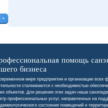
рофессиональная помощь санэ
ашего бизнеса
овременном мире предприятия и организации всех 
ресторане постоянно
В приусадебном участке у нас
тельности сталкиваются с необходимостью обеспеч
вались тараканы из
была проблема с борщевиком,
их объектов. Для решения этих задач наша санэпид
 нежилых помещений.
который портил внешний вид и
тка заключили с нами
представлял угрозу для здоровья.
ктр профессиональных услуг, направленных на под
 регулярную обработку,
В санинспекции провели
демиологического состояния помещений и территор
лило нам избавиться от
химическую обработку участка,