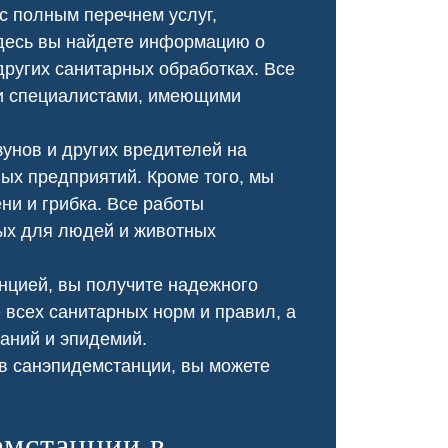
с полным перечнем услуг,
ликвидировав сорняки и
решила попробов
обезопасив нашу территорию.
Специалисты при
десь вы найдете информацию о
оперативно, провели ка
других санитарных обработках. Все
обработку, и теперь му
и специалистами, имеющими
не бывало!
унов и других вредителей на
х предприятий. Кроме того, мы
и и грибка. Все работы
ых для людей и животных
нцией, вы получите надежного
 всех санитарных норм и правил, а
аний и эпидемий.
в санэпидемстанции, вы можете
Чумка у щенка
Чесотка салон кр
емстанции в