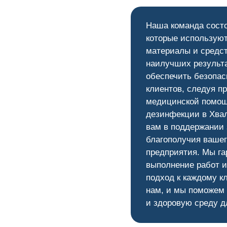
Наша команда сост
которые используют
материалы и средс
наилучших результ
обеспечить безопас
клиентов, следуя п
медицинской помощ
дезинфекции в Хвал
вам в поддержании 
благополучия вашег
предприятия. Мы га
выполнение работ 
подход к каждому к
нам, и мы поможем
и здоровую среду д