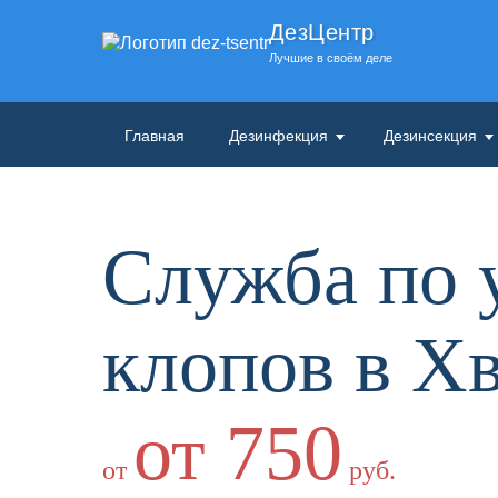
ДезЦентр
Лучшие в своём деле
Главная
Дезинфекция
Дезинсекция
Служба по
клопов в Х
от 750
от
руб.