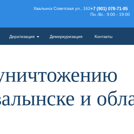
Хвалынск Советская ул., 162
+7 (901) 078-71-85
Пн.-Вс.: 9:00 - 19:00
Дератизация
Демеркуризация
Контакты
 уничтожению
валынске и обл