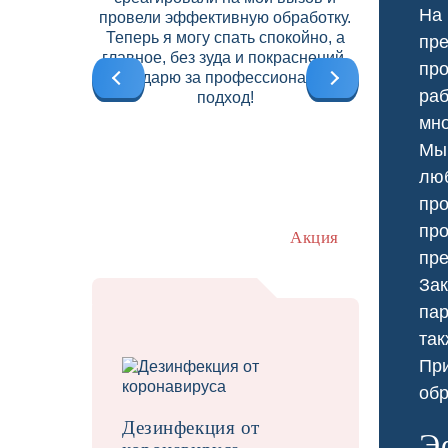
На 
провели эффективную обработку.
вредите
Теперь я могу спать спокойно, а
высокий
пре
главное, без зуда и покраснений.
б
про
Благодарю за профессиональный
ра
подход!
мно
Мы 
люб
про
про
Акция
пре
Зак
пар
так
При
Травит
обр
Дезинфекция от
Э