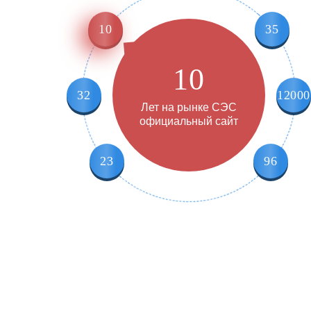
10
35
10
32
12000
Лет на рынке СЭС
официальный сайт
23
96