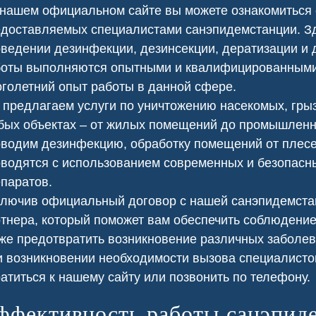
нашем официальном сайте вы можете ознакомиться 
лей и поддерживать
ликвидировав сорняки и
 уровень санитарной
обезопасив нашу территорию.
доставляемых специалистами санэпидемстанции. З
езопасности.
ведении дезинфекции, дезинсекции, дератизации и 
боты выполняются опытными и квалифицированным
голетний опыт работы в данной сфере.
предлагаем услуги по уничтожению насекомых, грыз
ых объектах – от жилых помещений до промышленны
водим дезинфекцию, обработку помещений от плесен
водятся с использованием современных и безопасн
паратов.
лючив официальный договор с нашей санэпидемста
тнера, который поможет вам обеспечить соблюдение
же предотвратить возникновение различных заболев
 возникновении необходимости вызова специалисто
ь клопов
Сеноед в доме
атиться к нашему сайту или позвонить по телефону.
ффективность работы санэпид