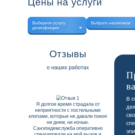
Цены на услуги
Выберите услугу
Выбрать насекомое:
дезинфекции:
Отзывы
о наших работах
П
в
В с
Я долгое время страдала от
В нашем 
дея
неприятности с постельными
скапли
сво
клопами, которые не давали покоя
соседних
ни днем, ни ночью.
Дезобрабо
спе
Санэпидемслужба оперативно
договор на
эпи
среагировали на мой вызов и
что позво