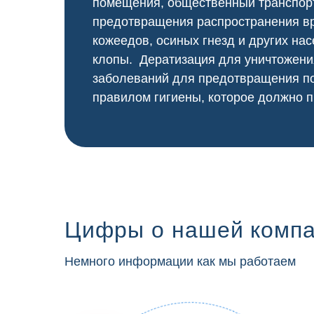
помещения, общественный
транспор
предотвращения распространения вр
кожеедов, осиных гнезд и других нас
клопы. Дератизация для уничтожени
заболеваний для предотвращения по
правилом гигиены, которое должно п
Цифры о нашей комп
Немного информации как мы работаем