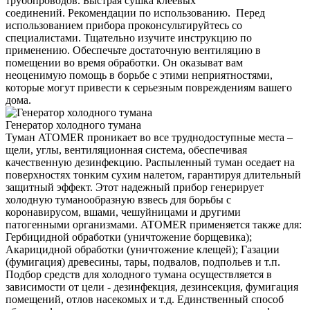
трубопроводов. Быстрая сушка клеевых
соединений. Рекомендации по использованию. Перед
использованием прибора проконсультируйтесь со
специалистами. Тщательно изучите инструкцию по
применению. Обеспечьте достаточную вентиляцию в
помещении во время обработки. Он оказыват вам
неоценимую помощь в борьбе с этими неприятностями,
которые могут привести к серьезным повреждениям вашего
дома.
Генератор холодного тумана
Туман ATOMER проникает во все труднодоступные места –
щели, углы, вентиляционная система, обеспечивая
качественную дезинфекцию. Распыленный туман оседает на
поверхностях тонким сухим налетом, гарантируя длительный
защитный эффект. Этот надежный прибор генерирует
холодную туманообразную взвесь для борьбы с
коронавирусом, вшами, чешуйницами и другими
патогенными организмами. ATOMER применяется также для:
Гербицидной обработки (уничтожение борщевика);
Акарицидной обработки (уничтожение клещей); Газации
(фумигация) древесины, тары, подвалов, подпольев и т.п.
Подбор средств для холодного тумана осуществляется в
зависимости от цели - дезинфекция, дезинсекция, фумигация
помещений, отлов насекомых и т.д. Единственный способ