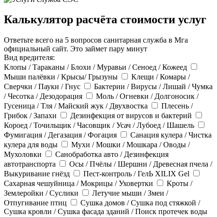
Калькулятор расчёта стоимости услуг
Ответьте всего на 5 вопросов санитарная служба в Мга
официальный сайт. Это займет пару минут
Вид вредителя:
Клопы / Тараканы / Блохи / Муравьи / Сеноед / Кожеед
Мыши палёвки / Крысы/ Грызуны
Клещи / Комары /
Сверчки / Пауки / Гнус
Бактерии / Вирусы / Лишай / Чумка
/ Чесотка / Дезодорация
Моль / Огневки / Долгоносик /
Гусеница / Тля / Майский жук / Двухвостка
Плесень /
Грибок / Запахи
Дезинфекция от вирусов и бактерий
Короед / Точильщик / Часовщик / Усач / Лубоед / Шашель
Фумигация / Дегазация / Фогация
Санация кулера / Чистка
кулера для воды
Мухи / Мошки / Мошкара / Оводы /
Мухоловки
Санобработка авто / Дезинфекция
автотранспорта
Осы / Пчёлы / Шершни / Древесная пчела /
Выкуривание гнёзд
Пест-контроль / ГелЬ XILIX Gel
Сахарная чешуйница / Мокрицы / Уховертки
Кроты /
Землеройки / Суслики
Летучие мыши / Змеи /
Отпугивание птиц
Сушка домов / Сушка под стяжкой /
Сушка кровли / Сушка фасада зданий / Поиск протечек воды