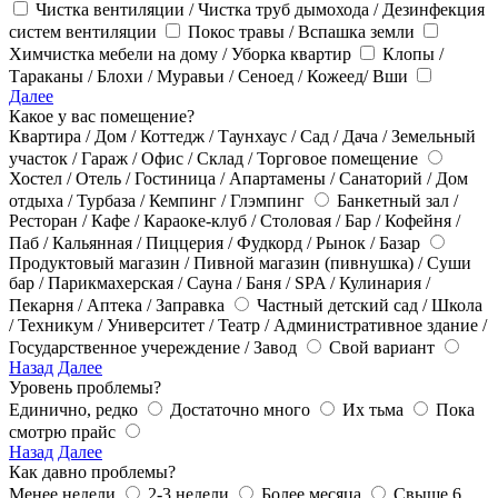
Чистка вентиляции / Чистка труб дымохода / Дезинфекция
систем вентиляции
Покос травы / Вспашка земли
Химчистка мебели на дому / Уборка квартир
Клопы /
Тараканы / Блохи / Муравьи / Сеноед / Кожеед/ Вши
Далее
Какое у вас помещение?
Квартира / Дом / Коттедж / Таунхаус / Сад / Дача / Земельный
участок / Гараж / Офис / Склад / Торговое помещение
Хостел / Отель / Гостиница / Апартамены / Санаторий / Дом
отдыха / Турбаза / Кемпинг / Глэмпинг
Банкетный зал /
Ресторан / Кафе / Караоке-клуб / Столовая / Бар / Кофейня /
Паб / Кальянная / Пиццерия / Фудкорд / Рынок / Базар
Продуктовый магазин / Пивной магазин (пивнушка) / Суши
бар / Парикмахерская / Сауна / Баня / SPA / Кулинария /
Пекарня / Аптека / Заправка
Частный детский сад / Школа
/ Техникум / Университет / Театр / Административное здание /
Государственное учереждение / Завод
Свой вариант
Назад
Далее
Уровень проблемы?
Единично, редко
Достаточно много
Их тьма
Пока
смотрю прайс
Назад
Далее
Как давно проблемы?
Менее недели
2-3 недели
Более месяца
Свыше 6