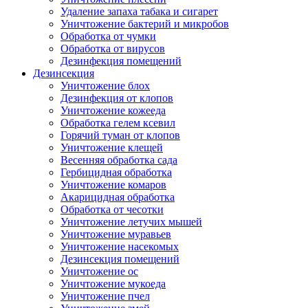
Удаление запаха табака и сигарет
Уничтожение бактерий и микробов
Обработка от чумки
Обработка от вирусов
Дезинфекция помещений
Дезинсекция
Уничтожение блох
Дезинфекция от клопов
Уничтожение кожееда
Обработка гелем ксевил
Горячий туман от клопов
Уничтожение клещей
Весенняя обработка сада
Гербицидная обработка
Уничтожение комаров
Акарицидная обработка
Обработка от чесотки
Уничтожение летучих мышей
Уничтожение муравьев
Уничтожение насекомых
Дезинсекция помещений
Уничтожение ос
Уничтожение мукоеда
Уничтожение пчел