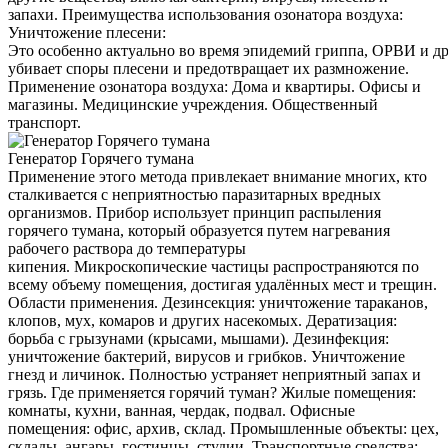
запахи. Преимущества использования озонатора воздуха:
Уничтожение плесени:
Это особенно актуально во время эпидемий гриппа, ОРВИ и д
убивает споры плесени и предотвращает их размножение.
Применение озонатора воздуха: Дома и квартиры. Офисы и
магазины. Медицинские учреждения. Общественный
транспорт.
Генератор Горячего тумана
Применение этого метода привлекает внимание многих, кто
сталкивается с неприятностью паразитарных вредных
организмов. Прибор использует принцип распыления
горячего тумана, который образуется путем нагревания
рабочего раствора до температуры
кипения. Микроскопические частицы распространяются по
всему объему помещения, достигая удалённых мест и трещин.
Области применения. Дезинсекция: уничтожение тараканов,
клопов, мух, комаров и других насекомых. Дератизация:
борьба с грызунами (крысами, мышами). Дезинфекция:
уничтожение бактерий, вирусов и грибков. Уничтожение
гнезд и личинок. Полностью устраняет неприятный запах и
грязь. Где применяется горячий туман? Жилые помещения:
комнаты, кухни, ванная, чердак, подвал. Офисные
помещения: офис, архив, склад. Промышленные объекты: цех,
склады, ангары, гостинцы, студии. Транспортные средства: