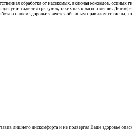
тственная обработка от насекомых, включая кожеедов, осиных г
ция для уничтожения грызунов, таких как крысы и мыши. Дезин
абота о нашем здоровье является обычным правилом гигиены, к
ставив лишнего дискомфорта и не подвергая Ваше здоровье опас