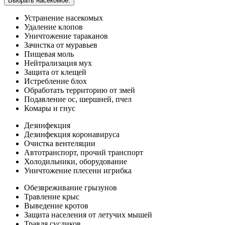
Выбрать насекомое:
Устранение насекомых
Удаление клопов
Уничтожение тараканов
Зачистка от муравьев
Пищевая моль
Нейтрализация мух
Защита от клещей
Истребление блох
Обработать территорию от змей
Подавление ос, шершней, пчел
Комары и гнус
Дезинфекция
Дезинфекция коронавируса
Очистка вентеляции
Автотранспорт, прочий транспорт
Холодильники, оборудование
Уничтожение плесени игрибка
Обезвреживание грызунов
Травление крыс
Выведение кротов
Защита населения от летучих мышей
Травля сусликов