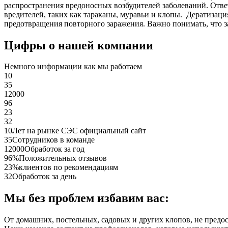
распространения вредоносных возбудителей заболеваний. Отве
вредителей, таких как тараканы, муравьи и клопы. Дератиза
предотвращения повторного заражения. Важно понимать, что з
Цифры о нашей компании
Немного информации как мы работаем
10
35
12000
96
23
32
10
Лет на рынке СЭС официальный сайт
35
Сотрудников в команде
12000
Обработок за год
96%
Положительных отзывов
23%
клиентов по рекомендациям
32
Обработок за день
Мы без проблем избавим вас:
От домашних, постельных, садовых и других клопов, не предо