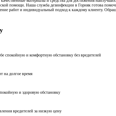
 качественные материалы и средства для достижения наилучших 
ской помощи. Наша служба дезинфекции в Горняк готова помочь
ние работ и индивидуальный подход к каждому клиенту. Обраща
у
ебе спокойную и комфортную обстановку без вредителей
рт на долгое время
спокойную и здоровую обстановку
вления вредителей за низкую цену