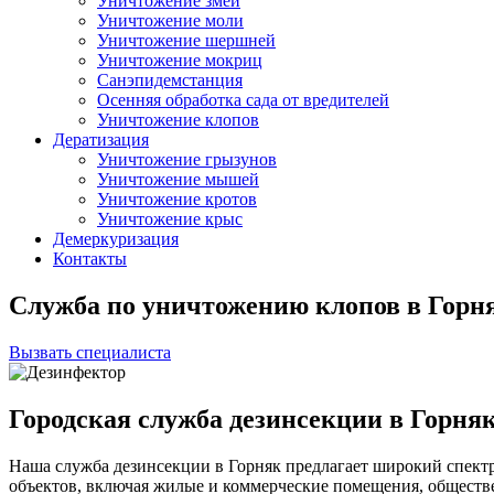
Уничтожение змей
Уничтожение моли
Уничтожение шершней
Уничтожение мокриц
Санэпидемстанция
Осенняя обработка сада от вредителей
Уничтожение клопов
Дератизация
Уничтожение грызунов
Уничтожение мышей
Уничтожение кротов
Уничтожение крыс
Демеркуризация
Контакты
Служба по уничтожению клопов в Горн
Вызвать специалиста
Городская служба дезинсекции в Горня
Наша служба дезинсекции в Горняк предлагает широкий спектр
объектов, включая жилые и коммерческие помещения, общест