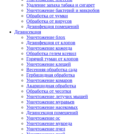
Удаление запаха табака и сигарет
Уничтожение бактерий и микробов
Обработка от чумки
Обработка от вирусов
Дезинфекция помещений
Дезинсекция
Уничтожение блох
Дезинфекция от клопов
Уничтожение кожееда
Обработка гелем ксевил
Горячий туман от клопов
Уничтожение клещей
Весенняя обработка сада
Гербицидная обработка
Уничтожение комаров
Акарицидная обработка
Обработка от чесотки
Уничтожение летучих мышей
Уничтожение муравьев
Уничтожение насекомых
Дезинсекция помещений
Уничтожение ос
Уничтожение мукоеда
Уничтожение пчел