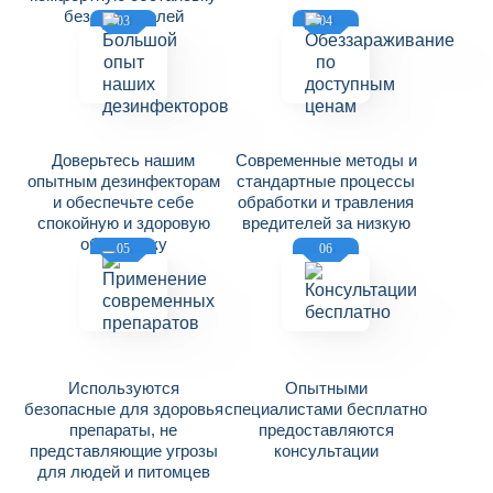
без вредителей
03
04
Доверьтесь нашим
Современные методы и
опытным дезинфекторам
стандартные процессы
и обеспечьте себе
обработки и травления
спокойную и здоровую
вредителей за низкую
обстановку
цену
05
06
Используются
Опытными
безопасные для здоровья
специалистами бесплатно
препараты, не
предоставляются
представляющие угрозы
консультации
для людей и питомцев