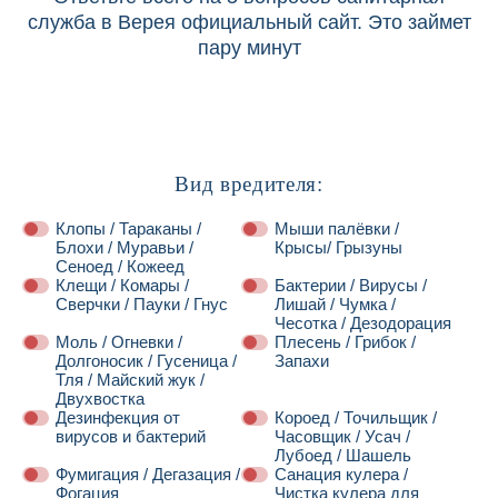
служба в Верея официальный сайт. Это займет
пару минут
Вид вредителя:
Клопы / Тараканы /
Мыши палёвки /
Блохи / Муравьи /
Крысы/ Грызуны
Сеноед / Кожеед
Клещи / Комары /
Бактерии / Вирусы /
Сверчки / Пауки / Гнус
Лишай / Чумка /
Чесотка / Дезодорация
Моль / Огневки /
Плесень / Грибок /
Долгоносик / Гусеница /
Запахи
Тля / Майский жук /
Двухвостка
Дезинфекция от
Короед / Точильщик /
вирусов и бактерий
Часовщик / Усач /
Лубоед / Шашель
Фумигация / Дегазация /
Санация кулера /
Фогация
Чистка кулера для