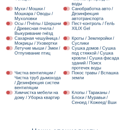
воды
Мухи / Мошки /
Санобработка авто /
Мошкара / Оводы /
Дезинфекция
Мухоловки
автотранспорта
Осы / Пчёлы / Шершни
Пест-контроль / ГелЬ
/ Древесная пчела /
XILIX Gel
Выкуривание гнёзд
Сахарная чешуйница /
Кроты / Землеройки /
Мокрицы / Уховертки
Суслики
Летучие мыши / Змеи /
Сушка домов / Сушка
Отпугивание птиц
под стяжкой / Сушка
кровли / Сушка фасада
зданий / Поиск
протечек воды
Чистка вентиляции /
Покос травы / Вспашка
Чистка труб дымохода
земли
/ Дезинфекция систем
вентиляции
Химчистка мебели на
Клопы / Тараканы /
дому / Уборка квартир
Блохи / Муравьи /
Сеноед / Кожеед/ Вши
Далее