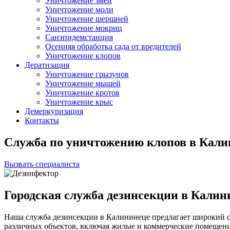
Уничтожение змей
Уничтожение моли
Уничтожение шершней
Уничтожение мокриц
Санэпидемстанция
Осенняя обработка сада от вредителей
Уничтожение клопов
Дератизация
Уничтожение грызунов
Уничтожение мышей
Уничтожение кротов
Уничтожение крыс
Демеркуризация
Контакты
Служба по уничтожению клопов в Кали
Вызвать специалиста
Городская служба дезинсекции в Калин
Наша служба дезинсекции в Калининеце предлагает широкий с
различных объектов, включая жилые и коммерческие помещен