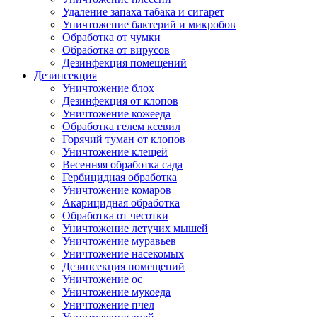
Удаление запаха табака и сигарет
Уничтожение бактерий и микробов
Обработка от чумки
Обработка от вирусов
Дезинфекция помещений
Дезинсекция
Уничтожение блох
Дезинфекция от клопов
Уничтожение кожееда
Обработка гелем ксевил
Горячий туман от клопов
Уничтожение клещей
Весенняя обработка сада
Гербицидная обработка
Уничтожение комаров
Акарицидная обработка
Обработка от чесотки
Уничтожение летучих мышей
Уничтожение муравьев
Уничтожение насекомых
Дезинсекция помещений
Уничтожение ос
Уничтожение мукоеда
Уничтожение пчел