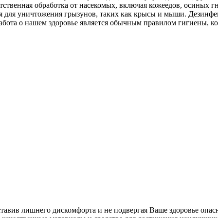
тственная обработка от насекомых, включая кожеедов, осиных г
ция для уничтожения грызунов, таких как крысы и мыши. Дезин
абота о нашем здоровье является обычным правилом гигиены, к
ставив лишнего дискомфорта и не подвергая Ваше здоровье опас