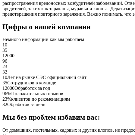
распространения вредоносных возбудителей заболеваний. Отве
вредителей, таких как тараканы, муравьи и клопы. Дератиза
предотвращения повторного заражения. Важно понимать, что з
Цифры о нашей компании
Немного информации как мы работаем
10
35
12000
96
23
32
10
Лет на рынке СЭС официальный сайт
35
Сотрудников в команде
12000
Обработок за год
96%
Положительных отзывов
23%
клиентов по рекомендациям
32
Обработок за день
Мы без проблем избавим вас:
От домашних, постельных, садовых и других клопов, не предо