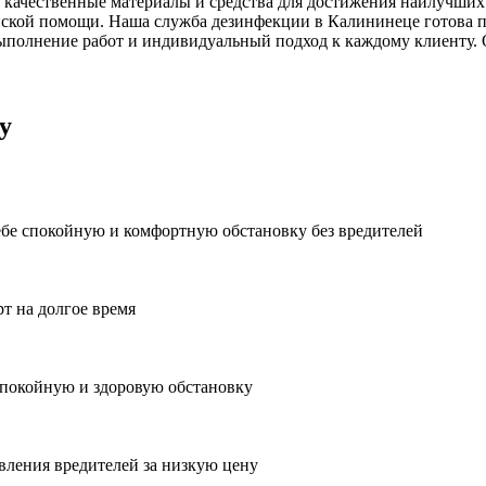
 качественные материалы и средства для достижения наилучших 
ской помощи. Наша служба дезинфекции в Калининеце готова п
ыполнение работ и индивидуальный подход к каждому клиенту. 
у
ебе спокойную и комфортную обстановку без вредителей
рт на долгое время
спокойную и здоровую обстановку
вления вредителей за низкую цену