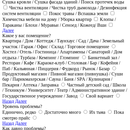
Сушка кровли / Сушка фасада зданий / Поиск протечек воды
Чистка вентиляции / Чистка труб дымохода / Дезинфекция
систем вентиляции
Покос травы / Вспашка земли
Химчистка мебели на дому / Уборка квартир
Клопы /
Тараканы / Блохи / Муравьи / Сеноед / Кожеед/ Вши
Далее
Какое у вас помещение?
Квартира / Дом / Коттедж / Таунхаус / Сад / Дача / Земельный
участок / Гараж / Офис / Склад / Торговое помещение
Хостел / Отель / Гостиница / Апартамены / Санаторий / Дом
отдыха / Турбаза / Кемпинг / Глэмпинг
Банкетный зал /
Ресторан / Кафе / Караоке-клуб / Столовая / Бар / Кофейня /
Паб / Кальянная / Пиццерия / Фудкорд / Рынок / Базар
Продуктовый магазин / Пивной магазин (пивнушка) / Суши
бар / Парикмахерская / Сауна / Баня / SPA / Кулинария /
Пекарня / Аптека / Заправка
Частный детский сад / Школа
/ Техникум / Университет / Театр / Административное здание /
Государственное учереждение / Завод
Свой вариант
Назад
Далее
Уровень проблемы?
Единично, редко
Достаточно много
Их тьма
Пока
смотрю прайс
Назад
Далее
Как давно проблемы?