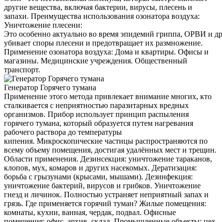
другие вещества, включая бактерии, вирусы, плесень и
запахи. Преимущества использования озонатора воздуха:
Уничтожение плесени:
Это особенно актуально во время эпидемий гриппа, ОРВИ и д
убивает споры плесени и предотвращает их размножение.
Применение озонатора воздуха: Дома и квартиры. Офисы и
магазины. Медицинские учреждения. Общественный
транспорт.
Генератор Горячего тумана
Применение этого метода привлекает внимание многих, кто
сталкивается с неприятностью паразитарных вредных
организмов. Прибор использует принцип распыления
горячего тумана, который образуется путем нагревания
рабочего раствора до температуры
кипения. Микроскопические частицы распространяются по
всему объему помещения, достигая удалённых мест и трещин.
Области применения. Дезинсекция: уничтожение тараканов,
клопов, мух, комаров и других насекомых. Дератизация:
борьба с грызунами (крысами, мышами). Дезинфекция:
уничтожение бактерий, вирусов и грибков. Уничтожение
гнезд и личинок. Полностью устраняет неприятный запах и
грязь. Где применяется горячий туман? Жилые помещения:
комнаты, кухни, ванная, чердак, подвал. Офисные
помещения: офис, архив, склад. Промышленные объекты: цех,