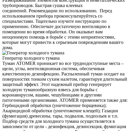
Размораживание элементов конструкций и неметаллических
трубопроводов. Быстрая сушка клеевых
соединений. Рекомендации по использованию. Перед
использованием прибора проконсультируйтесь со
специалистами. Тщательно изучите инструкцию по
применению. Обеспечьте достаточную вентиляцию в
помещении во время обработки. Он оказыват вам
неоценимую помощь в борьбе с этими неприятностями,
которые могут привести к серьезным повреждениям вашего
дома.
Генератор холодного тумана
Туман ATOMER проникает во все труднодоступные места –
щели, углы, вентиляционная система, обеспечивая
качественную дезинфекцию. Распыленный туман оседает на
поверхностях тонким сухим налетом, гарантируя длительный
защитный эффект. Этот надежный прибор генерирует
холодную туманообразную взвесь для борьбы с
коронавирусом, вшами, чешуйницами и другими
патогенными организмами. ATOMER применяется также для:
Гербицидной обработки (уничтожение борщевика);
Акарицидной обработки (уничтожение клещей); Газации
(фумигация) древесины, тары, подвалов, подпольев и т.п.
Подбор средств для холодного тумана осуществляется в
зависимости от цели - дезинфекция, дезинсекция, фумигация