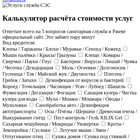
Калькулятор расчёта стоимости услуг
Ответьте всего на 5 вопросов санитарная служба в Ржеве
официальный сайт. Это займет пару минут
Вид вредителя:
Клопы / Тараканы / Блохи / Муравьи / Сеноед / Кожеед
Мыши палёвки / Крысы/ Грызуны
Клещи / Комары /
Сверчки / Пауки / Гнус
Бактерии / Вирусы / Лишай / Чумка
/ Чесотка / Дезодорация
Моль / Огневки / Долгоносик /
Гусеница / Тля / Майский жук / Двухвостка
Плесень /
Грибок / Запахи
Дезинфекция от вирусов и бактерий
Короед / Точильщик / Часовщик / Усач / Лубоед / Шашель
Фумигация / Дегазация / Фогация
Санация кулера / Чистка
кулера для воды
Мухи / Мошки / Мошкара / Оводы /
Мухоловки
Санобработка авто / Дезинфекция
автотранспорта
Осы / Пчёлы / Шершни / Древесная пчела /
Выкуривание гнёзд
Пест-контроль / ГелЬ XILIX Gel
Сахарная чешуйница / Мокрицы / Уховертки
Кроты /
Землеройки / Суслики
Летучие мыши / Змеи /
Отпугивание птиц
Сушка домов / Сушка под стяжкой /