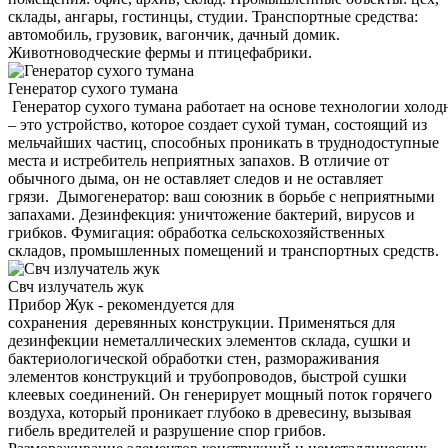
склады, ангары, гостинцы, студии. Транспортные средства:
автомобиль, грузовик, вагончик, дачный домик.
Животноводческие фермы и птицефабрики.
Генератор сухого тумана
Генератор сухого тумана работает на основе технологии холод
– это устройство, которое создает сухой туман, состоящий из
мельчайших частиц, способных проникать в труднодоступные
места и истребитель неприятных запахов. В отличие от
обычного дыма, он не оставляет следов и не оставляет
грязи. Дымогенератор: ваш союзник в борьбе с неприятными
запахами. Дезинфекция: уничтожение бактерий, вирусов и
грибков. Фумигация: обработка сельскохозяйственных
складов, промышленных помещений и транспортных средств.
Свч излучатель жук
Прибор Жук - рекомендуется для
сохранения деревянных конструкции. Применяться для
дезинфекции неметаллических элементов склада, сушки и
бактериологической обработки стен, размораживания
элементов конструкций и трубопроводов, быстрой сушки
клеевых соединений. Он генерирует мощный поток горячего
воздуха, который проникает глубоко в древесину, вызывая
гибель вредителей и разрушение спор грибов.