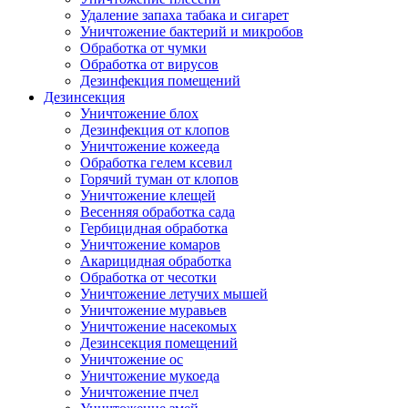
Удаление запаха табака и сигарет
Уничтожение бактерий и микробов
Обработка от чумки
Обработка от вирусов
Дезинфекция помещений
Дезинсекция
Уничтожение блох
Дезинфекция от клопов
Уничтожение кожееда
Обработка гелем ксевил
Горячий туман от клопов
Уничтожение клещей
Весенняя обработка сада
Гербицидная обработка
Уничтожение комаров
Акарицидная обработка
Обработка от чесотки
Уничтожение летучих мышей
Уничтожение муравьев
Уничтожение насекомых
Дезинсекция помещений
Уничтожение ос
Уничтожение мукоеда
Уничтожение пчел