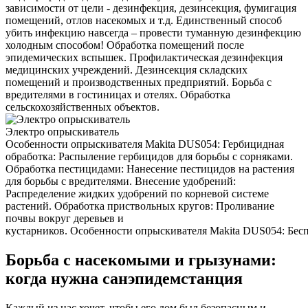
зависимости от цели - дезинфекция, дезинсекция, фумигация
помещений, отлов насекомых и т.д. Единственный способ
убить инфекцию навсегда – провести туманную дезинфекцию
холодным способом! Обработка помещений после
эпидемических вспышек. Профилактическая дезинфекция
медицинских учреждений. Дезинсекция складских
помещений и производственных предприятий. Борьба с
вредителями в гостиницах и отелях. Обработка
сельскохозяйственных объектов.
Электро опрыскиватель
Особенности опрыскивателя Makita DUS054: Гербицидная
обработка: Распыление гербицидов для борьбы с сорняками.
Обработка пестицидами: Нанесение пестицидов на растения
для борьбы с вредителями. Внесение удобрений:
Распределение жидких удобрений по корневой системе
растений. Обработка приствольных кругов: Проливание
почвы вокруг деревьев и
кустарников. Особенности опрыскивателя Makita DUS054: Беспр
Борьба с насекомыми и грызунами:
когда нужна санэпидемстанция
Каждый из нас хочет, чтобы его дом был безопасным и