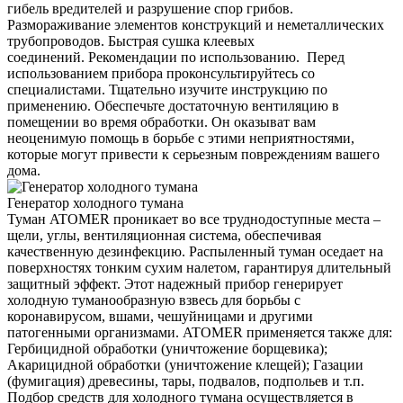
гибель вредителей и разрушение спор грибов.
Размораживание элементов конструкций и неметаллических
трубопроводов. Быстрая сушка клеевых
соединений. Рекомендации по использованию. Перед
использованием прибора проконсультируйтесь со
специалистами. Тщательно изучите инструкцию по
применению. Обеспечьте достаточную вентиляцию в
помещении во время обработки. Он оказыват вам
неоценимую помощь в борьбе с этими неприятностями,
которые могут привести к серьезным повреждениям вашего
дома.
Генератор холодного тумана
Туман ATOMER проникает во все труднодоступные места –
щели, углы, вентиляционная система, обеспечивая
качественную дезинфекцию. Распыленный туман оседает на
поверхностях тонким сухим налетом, гарантируя длительный
защитный эффект. Этот надежный прибор генерирует
холодную туманообразную взвесь для борьбы с
коронавирусом, вшами, чешуйницами и другими
патогенными организмами. ATOMER применяется также для:
Гербицидной обработки (уничтожение борщевика);
Акарицидной обработки (уничтожение клещей); Газации
(фумигация) древесины, тары, подвалов, подпольев и т.п.
Подбор средств для холодного тумана осуществляется в