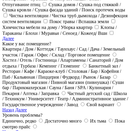
Отпугивание птиц
Сушка домов / Сушка под стяжкой /
Сушка кровли / Сушка фасада зданий / Поиск протечек воды
Чистка вентиляции / Чистка труб дымохода / Дезинфекция
систем вентиляции
Покос травы / Вспашка земли
Химчистка мебели на дому / Уборка квартир
Клопы /
Тараканы / Блохи / Муравьи / Сеноед / Кожеед/ Вши
Далее
Какое у вас помещение?
Квартира / Дом / Коттедж / Таунхаус / Сад / Дача / Земельный
участок / Гараж / Офис / Склад / Торговое помещение
Хостел / Отель / Гостиница / Апартамены / Санаторий / Дом
отдыха / Турбаза / Кемпинг / Глэмпинг
Банкетный зал /
Ресторан / Кафе / Караоке-клуб / Столовая / Бар / Кофейня /
Паб / Кальянная / Пиццерия / Фудкорд / Рынок / Базар
Продуктовый магазин / Пивной магазин (пивнушка) / Суши
бар / Парикмахерская / Сауна / Баня / SPA / Кулинария /
Пекарня / Аптека / Заправка
Частный детский сад / Школа
/ Техникум / Университет / Театр / Административное здание /
Государственное учереждение / Завод
Свой вариант
Назад
Далее
Уровень проблемы?
Единично, редко
Достаточно много
Их тьма
Пока
смотрю прайс