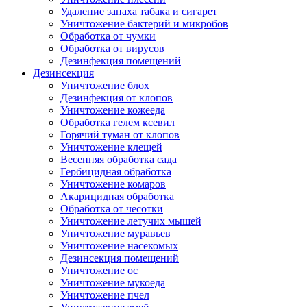
Удаление запаха табака и сигарет
Уничтожение бактерий и микробов
Обработка от чумки
Обработка от вирусов
Дезинфекция помещений
Дезинсекция
Уничтожение блох
Дезинфекция от клопов
Уничтожение кожееда
Обработка гелем ксевил
Горячий туман от клопов
Уничтожение клещей
Весенняя обработка сада
Гербицидная обработка
Уничтожение комаров
Акарицидная обработка
Обработка от чесотки
Уничтожение летучих мышей
Уничтожение муравьев
Уничтожение насекомых
Дезинсекция помещений
Уничтожение ос
Уничтожение мукоеда
Уничтожение пчел