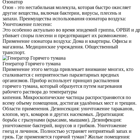
Озонатор
Озон - это нестабильная молекула, которая быстро окисляет
другие вещества, включая бактерии, вирусы, плесень и
запахи. Преимущества использования озонатора воздуха:
Уничтожение плесени:
Это особенно актуально во время эпидемий гриппа, ОРВИ и д
убивает споры плесени и предотвращает их размножение.
Применение озонатора воздуха: Дома и квартиры. Офисы и
магазины. Медицинские учреждения. Общественный
транспорт.
Генератор Горячего тумана
Применение этого метода привлекает внимание многих, кто
сталкивается с неприятностью паразитарных вредных
организмов. Прибор использует принцип распыления
горячего тумана, который образуется путем нагревания
рабочего раствора до температуры
кипения. Микроскопические частицы распространяются по
всему объему помещения, достигая удалённых мест и трещин.
Области применения. Дезинсекция: уничтожение тараканов,
клопов, мух, комаров и других насекомых. Дератизация:
борьба с грызунами (крысами, мышами). Дезинфекция:
уничтожение бактерий, вирусов и грибков. Уничтожение
гнезд и личинок. Полностью устраняет неприятный запах и
грязь. Где применяется горячий туман? Жилые помещения: