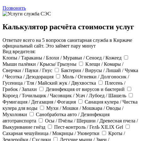
Позвонить
Калькулятор расчёта стоимости услуг
Ответьте всего на 5 вопросов санитарная служба в Киржаче
официальный сайт. Это займет пару минут
Вид вредителя:
Клопы / Тараканы / Блохи / Муравьи / Сеноед / Кожеед
Мыши палёвки / Крысы/ Грызуны
Клещи / Комары /
Сверчки / Пауки / Гнус
Бактерии / Вирусы / Лишай / Чумка
/ Чесотка / Дезодорация
Моль / Огневки / Долгоносик /
Гусеница / Тля / Майский жук / Двухвостка
Плесень /
Грибок / Запахи
Дезинфекция от вирусов и бактерий
Короед / Точильщик / Часовщик / Усач / Лубоед / Шашель
Фумигация / Дегазация / Фогация
Санация кулера / Чистка
кулера для воды
Мухи / Мошки / Мошкара / Оводы /
Мухоловки
Санобработка авто / Дезинфекция
автотранспорта
Осы / Пчёлы / Шершни / Древесная пчела /
Выкуривание гнёзд
Пест-контроль / ГелЬ XILIX Gel
Сахарная чешуйница / Мокрицы / Уховертки
Кроты /
Землеройки / Суслики
Летучие мыши / Змеи /