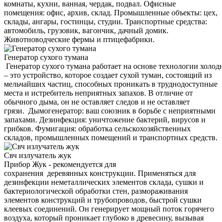
комнаты, кухни, ванная, чердак, подвал. Офисные
помещения: офис, архив, склад. Промышленные объекты: цех,
склады, ангары, гостинцы, студии. Транспортные средства:
автомобиль, грузовик, вагончик, дачный домик.
Животноводческие фермы и птицефабрики.
Генератор сухого тумана
Генератор сухого тумана работает на основе технологии холод
– это устройство, которое создает сухой туман, состоящий из
мельчайших частиц, способных проникать в труднодоступные
места и истребитель неприятных запахов. В отличие от
обычного дыма, он не оставляет следов и не оставляет
грязи. Дымогенератор: ваш союзник в борьбе с неприятными
запахами. Дезинфекция: уничтожение бактерий, вирусов и
грибков. Фумигация: обработка сельскохозяйственных
складов, промышленных помещений и транспортных средств.
Свч излучатель жук
Прибор Жук - рекомендуется для
сохранения деревянных конструкции. Применяться для
дезинфекции неметаллических элементов склада, сушки и
бактериологической обработки стен, размораживания
элементов конструкций и трубопроводов, быстрой сушки
клеевых соединений. Он генерирует мощный поток горячего
воздуха, который проникает глубоко в древесину, вызывая