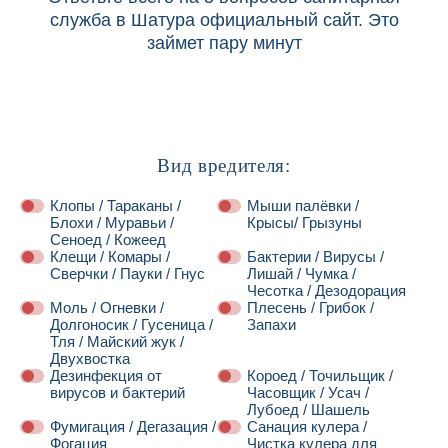
служба в Шатура официальный сайт. Это
займет пару минут
Вид вредителя:
Клопы / Тараканы /
Мыши палёвки /
Блохи / Муравьи /
Крысы/ Грызуны
Сеноед / Кожеед
Клещи / Комары /
Бактерии / Вирусы /
Сверчки / Пауки / Гнус
Лишай / Чумка /
Чесотка / Дезодорация
Моль / Огневки /
Плесень / Грибок /
Долгоносик / Гусеница /
Запахи
Тля / Майский жук /
Двухвостка
Дезинфекция от
Короед / Точильщик /
вирусов и бактерий
Часовщик / Усач /
Лубоед / Шашель
Фумигация / Дегазация /
Санация кулера /
Фогация
Чистка кулера для