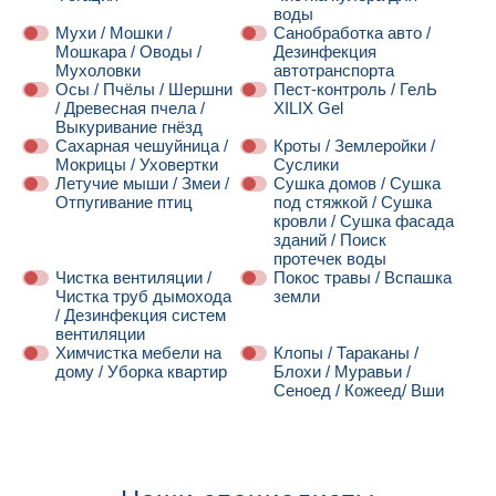
воды
Мухи / Мошки /
Санобработка авто /
Мошкара / Оводы /
Дезинфекция
Мухоловки
автотранспорта
Осы / Пчёлы / Шершни
Пест-контроль / ГелЬ
/ Древесная пчела /
XILIX Gel
Выкуривание гнёзд
Сахарная чешуйница /
Кроты / Землеройки /
Мокрицы / Уховертки
Суслики
Летучие мыши / Змеи /
Сушка домов / Сушка
Отпугивание птиц
под стяжкой / Сушка
кровли / Сушка фасада
зданий / Поиск
протечек воды
Чистка вентиляции /
Покос травы / Вспашка
Чистка труб дымохода
земли
/ Дезинфекция систем
вентиляции
Химчистка мебели на
Клопы / Тараканы /
дому / Уборка квартир
Блохи / Муравьи /
Сеноед / Кожеед/ Вши
Далее