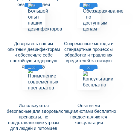
без вредителей
03
04
Доверьтесь нашим
Современные методы и
опытным дезинфекторам
стандартные процессы
и обеспечьте себе
обработки и травления
спокойную и здоровую
вредителей за низкую
обстановку
цену
05
06
Используются
Опытными
безопасные для здоровья
специалистами бесплатно
препараты, не
предоставляются
представляющие угрозы
консультации
для людей и питомцев