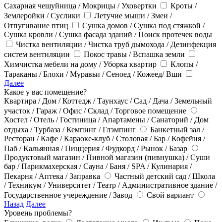
Сахарная чешуйница / Мокрицы / Уховертки
Кроты /
Землеройки / Суслики
Летучие мыши / Змеи /
Отпугивание птиц
Сушка домов / Сушка под стяжкой /
Сушка кровли / Сушка фасада зданий / Поиск протечек воды
Чистка вентиляции / Чистка труб дымохода / Дезинфекция
систем вентиляции
Покос травы / Вспашка земли
Химчистка мебели на дому / Уборка квартир
Клопы /
Тараканы / Блохи / Муравьи / Сеноед / Кожеед/ Вши
Далее
Какое у вас помещение?
Квартира / Дом / Коттедж / Таунхаус / Сад / Дача / Земельный
участок / Гараж / Офис / Склад / Торговое помещение
Хостел / Отель / Гостиница / Апартамены / Санаторий / Дом
отдыха / Турбаза / Кемпинг / Глэмпинг
Банкетный зал /
Ресторан / Кафе / Караоке-клуб / Столовая / Бар / Кофейня /
Паб / Кальянная / Пиццерия / Фудкорд / Рынок / Базар
Продуктовый магазин / Пивной магазин (пивнушка) / Суши
бар / Парикмахерская / Сауна / Баня / SPA / Кулинария /
Пекарня / Аптека / Заправка
Частный детский сад / Школа
/ Техникум / Университет / Театр / Административное здание /
Государственное учереждение / Завод
Свой вариант
Назад
Далее
Уровень проблемы?