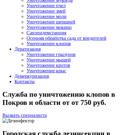
Уничтожение мукоеда
Уничтожение пчел
Уничтожение змей
Уничтожение моли
Уничтожение шершней
Уничтожение мокриц
Санэпидемстанция
Осенняя обработка сада от вредителей
Уничтожение клопов
Дератизация
Уничтожение грызунов
Уничтожение мышей
Уничтожение кротов
Уничтожение крыс
Демеркуризация
Контакты
Служба по уничтожению клопов в
Покров и области
от
от 750
руб.
Вызвать специалиста
Городская служба дезинсекции в