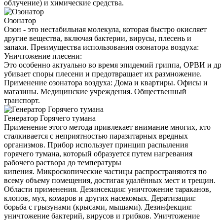
облучение) и химические средства.
Озонатор
Озон - это нестабильная молекула, которая быстро окисляет
другие вещества, включая бактерии, вирусы, плесень и
запахи. Преимущества использования озонатора воздуха:
Уничтожение плесени:
Это особенно актуально во время эпидемий гриппа, ОРВИ и д
убивает споры плесени и предотвращает их размножение.
Применение озонатора воздуха: Дома и квартиры. Офисы и
магазины. Медицинские учреждения. Общественный
транспорт.
Генератор Горячего тумана
Применение этого метода привлекает внимание многих, кто
сталкивается с неприятностью паразитарных вредных
организмов. Прибор использует принцип распыления
горячего тумана, который образуется путем нагревания
рабочего раствора до температуры
кипения. Микроскопические частицы распространяются по
всему объему помещения, достигая удалённых мест и трещин.
Области применения. Дезинсекция: уничтожение тараканов,
клопов, мух, комаров и других насекомых. Дератизация:
борьба с грызунами (крысами, мышами). Дезинфекция:
уничтожение бактерий, вирусов и грибков. Уничтожение