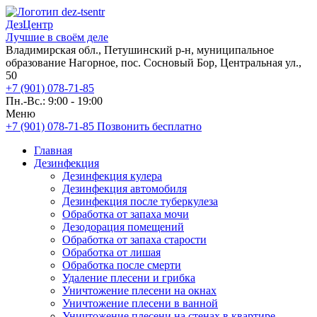
ДезЦентр
Лучшие в своём деле
Владимирская обл., Петушинский р-н, муниципальное
образование Нагорное, пос. Сосновый Бор, Центральная ул.,
50
+7 (901) 078-71-85
Пн.-Вс.: 9:00 - 19:00
Меню
+7 (901) 078-71-85
Позвонить бесплатно
Главная
Дезинфекция
Дезинфекция кулера
Дезинфекция автомобиля
Дезинфекция после туберкулеза
Обработка от запаха мочи
Дезодорация помещений
Обработка от запаха старости
Обработка от лишая
Обработка после смерти
Удаление плесени и грибка
Уничтожение плесени на окнах
Уничтожение плесени в ванной
Уничтожение плесени на стенах в квартире