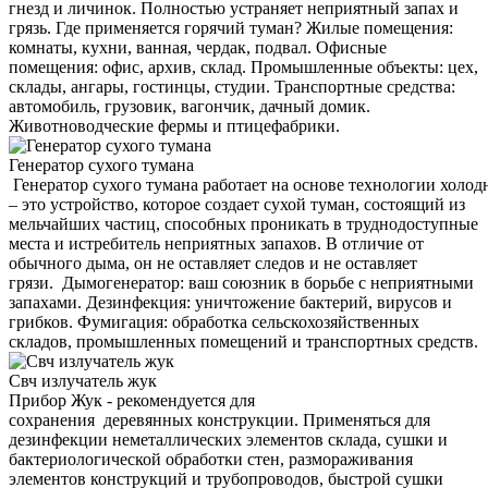
гнезд и личинок. Полностью устраняет неприятный запах и
грязь. Где применяется горячий туман? Жилые помещения:
комнаты, кухни, ванная, чердак, подвал. Офисные
помещения: офис, архив, склад. Промышленные объекты: цех,
склады, ангары, гостинцы, студии. Транспортные средства:
автомобиль, грузовик, вагончик, дачный домик.
Животноводческие фермы и птицефабрики.
Генератор сухого тумана
Генератор сухого тумана работает на основе технологии холод
– это устройство, которое создает сухой туман, состоящий из
мельчайших частиц, способных проникать в труднодоступные
места и истребитель неприятных запахов. В отличие от
обычного дыма, он не оставляет следов и не оставляет
грязи. Дымогенератор: ваш союзник в борьбе с неприятными
запахами. Дезинфекция: уничтожение бактерий, вирусов и
грибков. Фумигация: обработка сельскохозяйственных
складов, промышленных помещений и транспортных средств.
Свч излучатель жук
Прибор Жук - рекомендуется для
сохранения деревянных конструкции. Применяться для
дезинфекции неметаллических элементов склада, сушки и
бактериологической обработки стен, размораживания
элементов конструкций и трубопроводов, быстрой сушки