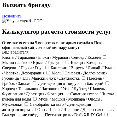
Вызвать бригаду
Позвонить
Калькулятор расчёта стоимости услуг
Ответьте всего на 5 вопросов санитарная служба в Покров
официальный сайт. Это займет пару минут
Вид вредителя:
Клопы / Тараканы / Блохи / Муравьи / Сеноед / Кожеед
Мыши палёвки / Крысы/ Грызуны
Клещи / Комары /
Сверчки / Пауки / Гнус
Бактерии / Вирусы / Лишай / Чумка
/ Чесотка / Дезодорация
Моль / Огневки / Долгоносик /
Гусеница / Тля / Майский жук / Двухвостка
Плесень /
Грибок / Запахи
Дезинфекция от вирусов и бактерий
Короед / Точильщик / Часовщик / Усач / Лубоед / Шашель
Фумигация / Дегазация / Фогация
Санация кулера / Чистка
кулера для воды
Мухи / Мошки / Мошкара / Оводы /
Мухоловки
Санобработка авто / Дезинфекция
автотранспорта
Осы / Пчёлы / Шершни / Древесная пчела /
Выкуривание гнёзд
Пест-контроль / ГелЬ XILIX Gel