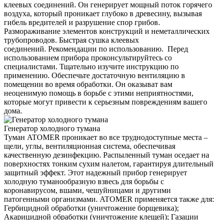
клеевых соединений. Он генерирует мощный поток горячего
воздуха, который проникает глубоко в древесину, вызывая
гибель вредителей и разрушение спор грибов.
Размораживание элементов конструкций и неметаллических
трубопроводов. Быстрая сушка клеевых
соединений. Рекомендации по использованию. Перед
использованием прибора проконсультируйтесь со
специалистами. Тщательно изучите инструкцию по
применению. Обеспечьте достаточную вентиляцию в
помещении во время обработки. Он оказыват вам
неоценимую помощь в борьбе с этими неприятностями,
которые могут привести к серьезным повреждениям вашего
дома.
Генератор холодного тумана
Туман ATOMER проникает во все труднодоступные места –
щели, углы, вентиляционная система, обеспечивая
качественную дезинфекцию. Распыленный туман оседает на
поверхностях тонким сухим налетом, гарантируя длительный
защитный эффект. Этот надежный прибор генерирует
холодную туманообразную взвесь для борьбы с
коронавирусом, вшами, чешуйницами и другими
патогенными организмами. ATOMER применяется также для:
Гербицидной обработки (уничтожение борщевика);
Акарицидной обработки (уничтожение клещей); Газации