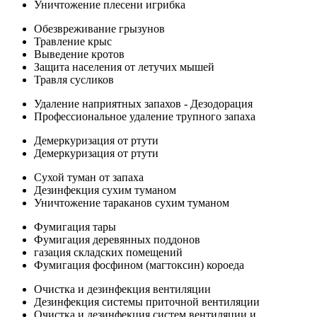
Уничтожение плесени игрибка
Обезвреживание грызунов
Травление крыс
Выведение кротов
Защита населения от летучих мышей
Травля сусликов
Удаление наприятных запахов - Дезодорация
Профессиональное удаление трупного запаха
Демеркуризация от ртути
Демеркуризация от ртути
Сухой туман от запаха
Дезинфекция сухим туманом
Уничтожение тараканов сухим туманом
Фумигация тары
Фумигация деревянных поддонов
газация складских помещений
Фумигация фосфином (магтоксин) короеда
Очистка и дезинфекция вентиляции
Дезинфекция системы приточной вентиляции
Очистка и дезинфекция систем вентиляции и