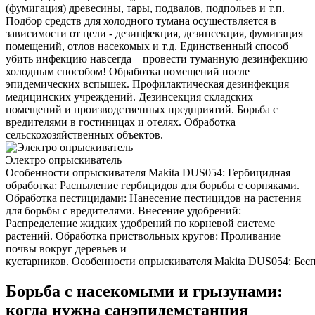
(фумигация) древесины, тары, подвалов, подпольев и т.п.
Подбор средств для холодного тумана осуществляется в
зависимости от цели - дезинфекция, дезинсекция, фумигация
помещений, отлов насекомых и т.д. Единственный способ
убить инфекцию навсегда – провести туманную дезинфекцию
холодным способом! Обработка помещений после
эпидемических вспышек. Профилактическая дезинфекция
медицинских учреждений. Дезинсекция складских
помещений и производственных предприятий. Борьба с
вредителями в гостиницах и отелях. Обработка
сельскохозяйственных объектов.
Электро опрыскиватель
Особенности опрыскивателя Makita DUS054: Гербицидная
обработка: Распыление гербицидов для борьбы с сорняками.
Обработка пестицидами: Нанесение пестицидов на растения
для борьбы с вредителями. Внесение удобрений:
Распределение жидких удобрений по корневой системе
растений. Обработка приствольных кругов: Проливание
почвы вокруг деревьев и
кустарников. Особенности опрыскивателя Makita DUS054: Беспр
Борьба с насекомыми и грызунами:
когда нужна санэпидемстанция