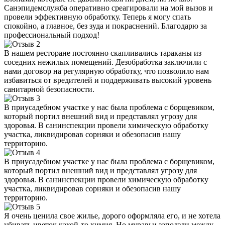
Санэпидемслужба оперативно среагировали на мой вызов и
провели эффективную обработку. Теперь я могу спать
спокойно, а главное, без зуда и покраснений. Благодарю за
профессиональный подход!
В нашем ресторане постоянно скапливались тараканы из
соседних нежилых помещений. Дезобработка заключили с
нами договор на регулярную обработку, что позволило нам
избавиться от вредителей и поддерживать высокий уровень
санитарной безопасности.
В приусадебном участке у нас была проблема с борщевиком,
который портил внешний вид и представлял угрозу для
здоровья. В санинспекции провели химическую обработку
участка, ликвидировав сорняки и обезопасив нашу
территорию.
В приусадебном участке у нас была проблема с борщевиком,
который портил внешний вид и представлял угрозу для
здоровья. В санинспекции провели химическую обработку
участка, ликвидировав сорняки и обезопасив нашу
территорию.
Я очень ценила свое жилье, дорого оформляла его, и не хотела
убивать цветок какой-то химия. Но муравьи заползли между