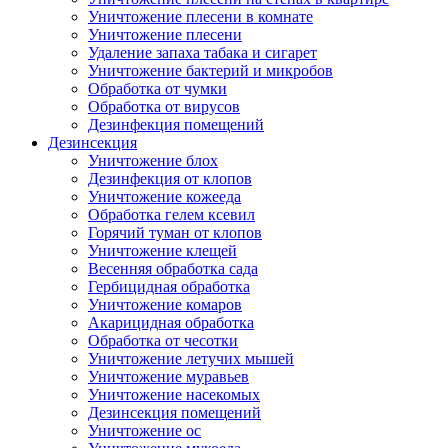
Уничтожение плесени в комнате
Уничтожение плесени
Удаление запаха табака и сигарет
Уничтожение бактерий и микробов
Обработка от чумки
Обработка от вирусов
Дезинфекция помещений
Дезинсекция
Уничтожение блох
Дезинфекция от клопов
Уничтожение кожееда
Обработка гелем ксевил
Горячий туман от клопов
Уничтожение клещей
Весенняя обработка сада
Гербицидная обработка
Уничтожение комаров
Акарицидная обработка
Обработка от чесотки
Уничтожение летучих мышей
Уничтожение муравьев
Уничтожение насекомых
Дезинсекция помещений
Уничтожение ос