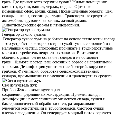
грязь. Где применяется горячий туман? Жилые помещения:
комнаты, кухни, ванная, чердак, подвал. Офисные
помещения: офис, архив, склад. Промышленные объекты: цех,
склады, ангары, гостинцы, студии. Транспортные средства:
автомобиль, грузовик, вагончик, дачный домик.
Животноводческие фермы и птицефабрики.
Генератор сухого тумана
Генератор сухого тумана работает на основе технологии холод
– это устройство, которое создает сухой туман, состоящий из
мельчайших частиц, способных проникать в труднодоступные
места и истребитель неприятных запахов. В отличие от
обычного дыма, он не оставляет следов и не оставляет
грязи. Дымогенератор: ваш союзник в борьбе с неприятными
запахами. Дезинфекция: уничтожение бактерий, вирусов и
грибков. Фумигация: обработка сельскохозяйственных
складов, промышленных помещений и транспортных средств.
Свч излучатель жук
Прибор Жук - рекомендуется для
сохранения деревянных конструкции. Применяться для
дезинфекции неметаллических элементов склада, сушки и
бактериологической обработки стен, размораживания
элементов конструкций и трубопроводов, быстрой сушки
клеевых соединений. Он генерирует мощный поток горячего