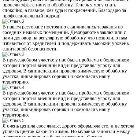
провели эффективную обработку. Теперь я могу спать
спокойно, а главное, без зуда и покраснений. Благодарю за
профессиональный подход!
В нашем ресторане постоянно скапливались тараканы из
соседних нежилых помещений. Дезобработка заключили с
нами договор на регулярную обработку, что позволило нам
избавиться от вредителей и поддерживать высокий уровень
санитарной безопасности.
В приусадебном участке у нас была проблема с борщевиком,
который портил внешний вид и представлял угрозу для
здоровья. В санинспекции провели химическую обработку
участка, ликвидировав сорняки и обезопасив нашу
территорию.
В приусадебном участке у нас была проблема с борщевиком,
который портил внешний вид и представлял угрозу для
здоровья. В санинспекции провели химическую обработку
участка, ликвидировав сорняки и обезопасив нашу
территорию.
Я очень ценила свое жилье, дорого оформляла его, и не хотела
убивать цветок какой-то химия. Но муравьи заползли между
плитками в кухне, и я была в отчаянии. Соседи