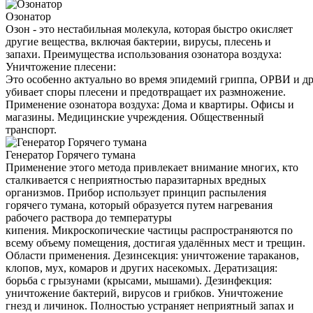
Озонатор
Озон - это нестабильная молекула, которая быстро окисляет
другие вещества, включая бактерии, вирусы, плесень и
запахи. Преимущества использования озонатора воздуха:
Уничтожение плесени:
Это особенно актуально во время эпидемий гриппа, ОРВИ и д
убивает споры плесени и предотвращает их размножение.
Применение озонатора воздуха: Дома и квартиры. Офисы и
магазины. Медицинские учреждения. Общественный
транспорт.
Генератор Горячего тумана
Применение этого метода привлекает внимание многих, кто
сталкивается с неприятностью паразитарных вредных
организмов. Прибор использует принцип распыления
горячего тумана, который образуется путем нагревания
рабочего раствора до температуры
кипения. Микроскопические частицы распространяются по
всему объему помещения, достигая удалённых мест и трещин.
Области применения. Дезинсекция: уничтожение тараканов,
клопов, мух, комаров и других насекомых. Дератизация:
борьба с грызунами (крысами, мышами). Дезинфекция:
уничтожение бактерий, вирусов и грибков. Уничтожение
гнезд и личинок. Полностью устраняет неприятный запах и