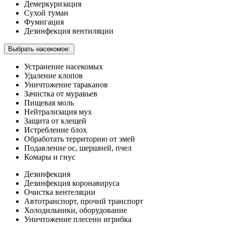
Демеркуризация
Сухой туман
Фумигация
Дезинфекция вентиляции
Выбрать насекомое:
Устранение насекомых
Удаление клопов
Уничтожение тараканов
Зачистка от муравьев
Пищевая моль
Нейтрализация мух
Защита от клещей
Истребление блох
Обработать территорию от змей
Подавление ос, шершней, пчел
Комары и гнус
Дезинфекция
Дезинфекция коронавируса
Очистка вентеляции
Автотранспорт, прочий транспорт
Холодильники, оборудование
Уничтожение плесени игрибка