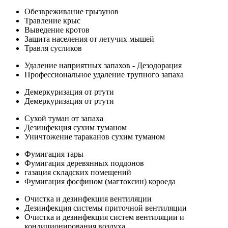
Обезвреживание грызунов
Травление крыс
Выведение кротов
Защита населения от летучих мышей
Травля сусликов
Удаление наприятных запахов - Дезодорация
Профессиональное удаление трупного запаха
Демеркуризация от ртути
Демеркуризация от ртути
Сухой туман от запаха
Дезинфекция сухим туманом
Уничтожение тараканов сухим туманом
Фумигация тары
Фумигация деревянных поддонов
газация складских помещений
Фумигация фосфином (магтоксин) короеда
Очистка и дезинфекция вентиляции
Дезинфекция системы приточной вентиляции
Очистка и дезинфекция систем вентиляции и
кондиционирования воздуха