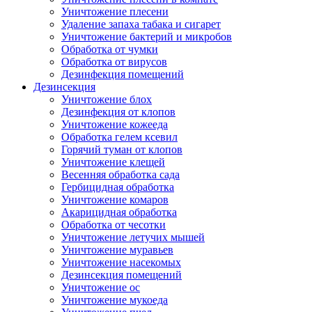
Уничтожение плесени
Удаление запаха табака и сигарет
Уничтожение бактерий и микробов
Обработка от чумки
Обработка от вирусов
Дезинфекция помещений
Дезинсекция
Уничтожение блох
Дезинфекция от клопов
Уничтожение кожееда
Обработка гелем ксевил
Горячий туман от клопов
Уничтожение клещей
Весенняя обработка сада
Гербицидная обработка
Уничтожение комаров
Акарицидная обработка
Обработка от чесотки
Уничтожение летучих мышей
Уничтожение муравьев
Уничтожение насекомых
Дезинсекция помещений
Уничтожение ос
Уничтожение мукоеда