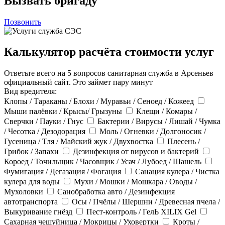
Вызвать бригаду
Позвонить
Калькулятор расчёта стоимости услуг
Ответьте всего на 5 вопросов санитарная служба в Арсеньев
официальный сайт. Это займет пару минут
Вид вредителя:
Клопы / Тараканы / Блохи / Муравьи / Сеноед / Кожеед
Мыши палёвки / Крысы/ Грызуны
Клещи / Комары /
Сверчки / Пауки / Гнус
Бактерии / Вирусы / Лишай / Чумка
/ Чесотка / Дезодорация
Моль / Огневки / Долгоносик /
Гусеница / Тля / Майский жук / Двухвостка
Плесень /
Грибок / Запахи
Дезинфекция от вирусов и бактерий
Короед / Точильщик / Часовщик / Усач / Лубоед / Шашель
Фумигация / Дегазация / Фогация
Санация кулера / Чистка
кулера для воды
Мухи / Мошки / Мошкара / Оводы /
Мухоловки
Санобработка авто / Дезинфекция
автотранспорта
Осы / Пчёлы / Шершни / Древесная пчела /
Выкуривание гнёзд
Пест-контроль / ГелЬ XILIX Gel
Сахарная чешуйница / Мокрицы / Уховертки
Кроты /