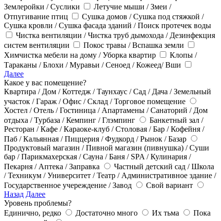
Землеройки / Суслики
Летучие мыши / Змеи /
Отпугивание птиц
Сушка домов / Сушка под стяжкой /
Сушка кровли / Сушка фасада зданий / Поиск протечек воды
Чистка вентиляции / Чистка труб дымохода / Дезинфекция
систем вентиляции
Покос травы / Вспашка земли
Химчистка мебели на дому / Уборка квартир
Клопы /
Тараканы / Блохи / Муравьи / Сеноед / Кожеед/ Вши
Далее
Какое у вас помещение?
Квартира / Дом / Коттедж / Таунхаус / Сад / Дача / Земельный
участок / Гараж / Офис / Склад / Торговое помещение
Хостел / Отель / Гостиница / Апартамены / Санаторий / Дом
отдыха / Турбаза / Кемпинг / Глэмпинг
Банкетный зал /
Ресторан / Кафе / Караоке-клуб / Столовая / Бар / Кофейня /
Паб / Кальянная / Пиццерия / Фудкорд / Рынок / Базар
Продуктовый магазин / Пивной магазин (пивнушка) / Суши
бар / Парикмахерская / Сауна / Баня / SPA / Кулинария /
Пекарня / Аптека / Заправка
Частный детский сад / Школа
/ Техникум / Университет / Театр / Административное здание /
Государственное учереждение / Завод
Свой вариант
Назад
Далее
Уровень проблемы?
Единично, редко
Достаточно много
Их тьма
Пока