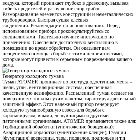
воздуха, который проникает глубоко в древесину, вызывая
гибель вредителей и разрушение спор грибов.
Размораживание элементов конструкций и неметаллических
трубопроводов. Быстрая сушка клеевых
соединений. Рекомендации по использованию. Перед
использованием прибора проконсультируйтесь со
специалистами. Тщательно изучите инструкцию по
применению. Обеспечьте достаточную вентиляцию в
помещении во время обработки. Он оказыват вам
неоценимую помощь в борьбе с этими неприятностями,
которые могут привести к серьезным повреждениям вашего
дома.
Генератор холодного тумана
Туман ATOMER проникает во все труднодоступные места –
щели, углы, вентиляционная система, обеспечивая
качественную дезинфекцию. Распыленный туман оседает на
поверхностях тонким сухим налетом, гарантируя длительный
защитный эффект. Этот надежный прибор генерирует
холодную туманообразную взвесь для борьбы с
коронавирусом, вшами, чешуйницами и другими
патогенными организмами. ATOMER применяется также для:
Гербицидной обработки (уничтожение борщевика);
Акарицидной обработки (уничтожение клещей); Газации
(фумигация) древесины, тары, подвалов, подпольев и т.п.