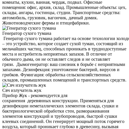
комнаты, кухни, ванная, чердак, подвал. Офисные
помещения: офис, архив, склад. Промышленные объекты: цех,
склады, ангары, гостинцы, студии. Транспортные средства:
автомобиль, грузовик, вагончик, дачный домик.
Животноводческие фермы и птицефабрики.
Генератор сухого тумана
Генератор сухого тумана работает на основе технологии холод
– это устройство, которое создает сухой туман, состоящий из
мельчайших частиц, способных проникать в труднодоступные
места и истребитель неприятных запахов. В отличие от
обычного дыма, он не оставляет следов и не оставляет
грязи. Дымогенератор: ваш союзник в борьбе с неприятными
запахами. Дезинфекция: уничтожение бактерий, вирусов и
грибков. Фумигация: обработка сельскохозяйственных
складов, промышленных помещений и транспортных средств.
Свч излучатель жук
Прибор Жук - рекомендуется для
сохранения деревянных конструкции. Применяться для
дезинфекции неметаллических элементов склада, сушки и
бактериологической обработки стен, размораживания
элементов конструкций и трубопроводов, быстрой сушки
клеевых соединений. Он генерирует мощный поток горячего
воздуха, который проникает глубоко в древесину, вызывая