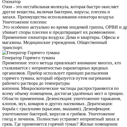
Озонатор
Озон - это нестабильная молекула, которая быстро окисляет
другие вещества, включая бактерии, вирусы, плесень и
запахи. Преимущества использования озонатора воздуха:
Уничтожение плесени:
Это особенно актуально во время эпидемий гриппа, ОРВИ и д
убивает споры плесени и предотвращает их размножение.
Применение озонатора воздуха: Дома и квартиры. Офисы и
магазины. Медицинские учреждения. Общественный
транспорт.
Генератор Горячего тумана
Применение этого метода привлекает внимание многих, кто
сталкивается с неприятностью паразитарных вредных
организмов. Прибор использует принцип распыления
горячего тумана, который образуется путем нагревания
рабочего раствора до температуры
кипения. Микроскопические частицы распространяются по
всему объему помещения, достигая удалённых мест и трещин.
Области применения. Дезинсекция: уничтожение тараканов,
клопов, мух, комаров и других насекомых. Дератизация:
борьба с грызунами (крысами, мышами). Дезинфекция:
уничтожение бактерий, вирусов и грибков. Уничтожение
гнезд и личинок. Полностью устраняет неприятный запах и
грязь. Где применяется горячий туман? Жилые помещения: