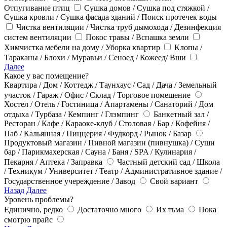
Отпугивание птиц
Сушка домов / Сушка под стяжкой /
Сушка кровли / Сушка фасада зданий / Поиск протечек воды
Чистка вентиляции / Чистка труб дымохода / Дезинфекция
систем вентиляции
Покос травы / Вспашка земли
Химчистка мебели на дому / Уборка квартир
Клопы /
Тараканы / Блохи / Муравьи / Сеноед / Кожеед/ Вши
Далее
Какое у вас помещение?
Квартира / Дом / Коттедж / Таунхаус / Сад / Дача / Земельный
участок / Гараж / Офис / Склад / Торговое помещение
Хостел / Отель / Гостиница / Апартамены / Санаторий / Дом
отдыха / Турбаза / Кемпинг / Глэмпинг
Банкетный зал /
Ресторан / Кафе / Караоке-клуб / Столовая / Бар / Кофейня /
Паб / Кальянная / Пиццерия / Фудкорд / Рынок / Базар
Продуктовый магазин / Пивной магазин (пивнушка) / Суши
бар / Парикмахерская / Сауна / Баня / SPA / Кулинария /
Пекарня / Аптека / Заправка
Частный детский сад / Школа
/ Техникум / Университет / Театр / Административное здание /
Государственное учереждение / Завод
Свой вариант
Назад
Далее
Уровень проблемы?
Единично, редко
Достаточно много
Их тьма
Пока
смотрю прайс