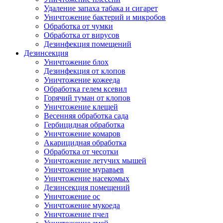
Удаление запаха табака и сигарет
Уничтожение бактерий и микробов
Обработка от чумки
Обработка от вирусов
Дезинфекция помещений
Дезинсекция
Уничтожение блох
Дезинфекция от клопов
Уничтожение кожееда
Обработка гелем ксевил
Горячий туман от клопов
Уничтожение клещей
Весенняя обработка сада
Гербицидная обработка
Уничтожение комаров
Акарицидная обработка
Обработка от чесотки
Уничтожение летучих мышей
Уничтожение муравьев
Уничтожение насекомых
Дезинсекция помещений
Уничтожение ос
Уничтожение мукоеда
Уничтожение пчел