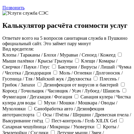
Позвонить
Калькулятор расчёта стоимости услуг
Ответьте всего на 5 вопросов санитарная служба в Пушкино
официальный сайт. Это займет пару минут
Вид вредителя:
Клопы / Тараканы / Блохи / Муравьи / Сеноед / Кожеед
Мыши палёвки / Крысы/ Грызуны
Клещи / Комары /
Сверчки / Пауки / Гнус
Бактерии / Вирусы / Лишай / Чумка
/ Чесотка / Дезодорация
Моль / Огневки / Долгоносик /
Гусеница / Тля / Майский жук / Двухвостка
Плесень /
Грибок / Запахи
Дезинфекция от вирусов и бактерий
Короед / Точильщик / Часовщик / Усач / Лубоед / Шашель
Фумигация / Дегазация / Фогация
Санация кулера / Чистка
кулера для воды
Мухи / Мошки / Мошкара / Оводы /
Мухоловки
Санобработка авто / Дезинфекция
автотранспорта
Осы / Пчёлы / Шершни / Древесная пчела /
Выкуривание гнёзд
Пест-контроль / ГелЬ XILIX Gel
Сахарная чешуйница / Мокрицы / Уховертки
Кроты /
Землеройки / Суслики
Летучие мыши / Змеи /