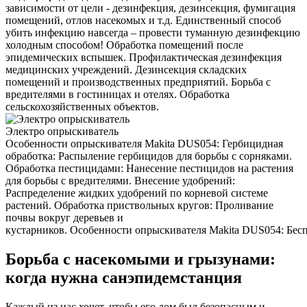
зависимости от цели - дезинфекция, дезинсекция, фумигация
помещений, отлов насекомых и т.д. Единственный способ
убить инфекцию навсегда – провести туманную дезинфекцию
холодным способом! Обработка помещений после
эпидемических вспышек. Профилактическая дезинфекция
медицинских учреждений. Дезинсекция складских
помещений и производственных предприятий. Борьба с
вредителями в гостиницах и отелях. Обработка
сельскохозяйственных объектов.
Электро опрыскиватель
Особенности опрыскивателя Makita DUS054: Гербицидная
обработка: Распыление гербицидов для борьбы с сорняками.
Обработка пестицидами: Нанесение пестицидов на растения
для борьбы с вредителями. Внесение удобрений:
Распределение жидких удобрений по корневой системе
растений. Обработка приствольных кругов: Проливание
почвы вокруг деревьев и
кустарников. Особенности опрыскивателя Makita DUS054: Беспр
Борьба с насекомыми и грызунами:
когда нужна санэпидемстанция
Каждый из нас хочет, чтобы его дом был безопасным и