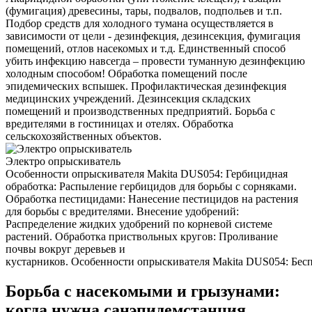
(фумигация) древесины, тары, подвалов, подпольев и т.п.
Подбор средств для холодного тумана осуществляется в
зависимости от цели - дезинфекция, дезинсекция, фумигация
помещений, отлов насекомых и т.д. Единственный способ
убить инфекцию навсегда – провести туманную дезинфекцию
холодным способом! Обработка помещений после
эпидемических вспышек. Профилактическая дезинфекция
медицинских учреждений. Дезинсекция складских
помещений и производственных предприятий. Борьба с
вредителями в гостиницах и отелях. Обработка
сельскохозяйственных объектов.
Электро опрыскиватель
Особенности опрыскивателя Makita DUS054: Гербицидная
обработка: Распыление гербицидов для борьбы с сорняками.
Обработка пестицидами: Нанесение пестицидов на растения
для борьбы с вредителями. Внесение удобрений:
Распределение жидких удобрений по корневой системе
растений. Обработка приствольных кругов: Проливание
почвы вокруг деревьев и
кустарников. Особенности опрыскивателя Makita DUS054: Беспр
Борьба с насекомыми и грызунами:
когда нужна санэпидемстанция