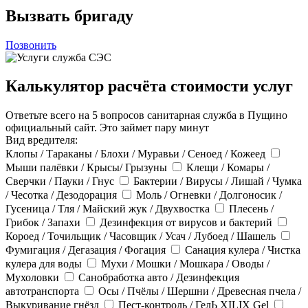
Вызвать бригаду
Позвонить
Калькулятор расчёта стоимости услуг
Ответьте всего на 5 вопросов санитарная служба в Пущино
официальный сайт. Это займет пару минут
Вид вредителя:
Клопы / Тараканы / Блохи / Муравьи / Сеноед / Кожеед
Мыши палёвки / Крысы/ Грызуны
Клещи / Комары /
Сверчки / Пауки / Гнус
Бактерии / Вирусы / Лишай / Чумка
/ Чесотка / Дезодорация
Моль / Огневки / Долгоносик /
Гусеница / Тля / Майский жук / Двухвостка
Плесень /
Грибок / Запахи
Дезинфекция от вирусов и бактерий
Короед / Точильщик / Часовщик / Усач / Лубоед / Шашель
Фумигация / Дегазация / Фогация
Санация кулера / Чистка
кулера для воды
Мухи / Мошки / Мошкара / Оводы /
Мухоловки
Санобработка авто / Дезинфекция
автотранспорта
Осы / Пчёлы / Шершни / Древесная пчела /
Выкуривание гнёзд
Пест-контроль / ГелЬ XILIX Gel