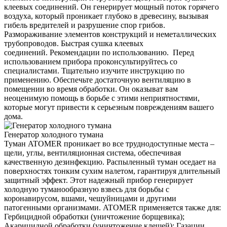
клеевых соединений. Он генерирует мощный поток горячего
воздуха, который проникает глубоко в древесину, вызывая
гибель вредителей и разрушение спор грибов.
Размораживание элементов конструкций и неметаллических
трубопроводов. Быстрая сушка клеевых
соединений. Рекомендации по использованию. Перед
использованием прибора проконсультируйтесь со
специалистами. Тщательно изучите инструкцию по
применению. Обеспечьте достаточную вентиляцию в
помещении во время обработки. Он оказыват вам
неоценимую помощь в борьбе с этими неприятностями,
которые могут привести к серьезным повреждениям вашего
дома.
Генератор холодного тумана
Туман ATOMER проникает во все труднодоступные места –
щели, углы, вентиляционная система, обеспечивая
качественную дезинфекцию. Распыленный туман оседает на
поверхностях тонким сухим налетом, гарантируя длительный
защитный эффект. Этот надежный прибор генерирует
холодную туманообразную взвесь для борьбы с
коронавирусом, вшами, чешуйницами и другими
патогенными организмами. ATOMER применяется также для:
Гербицидной обработки (уничтожение борщевика);
Акарицидной обработки (уничтожение клещей); Газации