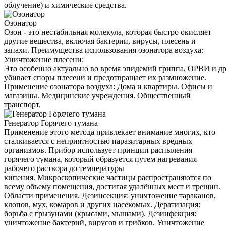
облучение) и химические средства.
Озонатор
Озон - это нестабильная молекула, которая быстро окисляет
другие вещества, включая бактерии, вирусы, плесень и
запахи. Преимущества использования озонатора воздуха:
Уничтожение плесени:
Это особенно актуально во время эпидемий гриппа, ОРВИ и д
убивает споры плесени и предотвращает их размножение.
Применение озонатора воздуха: Дома и квартиры. Офисы и
магазины. Медицинские учреждения. Общественный
транспорт.
Генератор Горячего тумана
Применение этого метода привлекает внимание многих, кто
сталкивается с неприятностью паразитарных вредных
организмов. Прибор использует принцип распыления
горячего тумана, который образуется путем нагревания
рабочего раствора до температуры
кипения. Микроскопические частицы распространяются по
всему объему помещения, достигая удалённых мест и трещин.
Области применения. Дезинсекция: уничтожение тараканов,
клопов, мух, комаров и других насекомых. Дератизация:
борьба с грызунами (крысами, мышами). Дезинфекция:
уничтожение бактерий, вирусов и грибков. Уничтожение