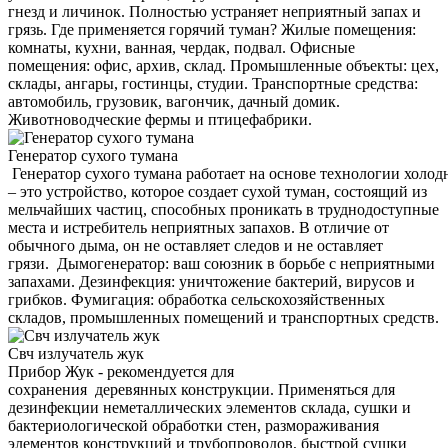
гнезд и личинок. Полностью устраняет неприятный запах и
грязь. Где применяется горячий туман? Жилые помещения:
комнаты, кухни, ванная, чердак, подвал. Офисные
помещения: офис, архив, склад. Промышленные объекты: цех,
склады, ангары, гостинцы, студии. Транспортные средства:
автомобиль, грузовик, вагончик, дачный домик.
Животноводческие фермы и птицефабрики.
Генератор сухого тумана
Генератор сухого тумана работает на основе технологии холод
– это устройство, которое создает сухой туман, состоящий из
мельчайших частиц, способных проникать в труднодоступные
места и истребитель неприятных запахов. В отличие от
обычного дыма, он не оставляет следов и не оставляет
грязи. Дымогенератор: ваш союзник в борьбе с неприятными
запахами. Дезинфекция: уничтожение бактерий, вирусов и
грибков. Фумигация: обработка сельскохозяйственных
складов, промышленных помещений и транспортных средств.
Свч излучатель жук
Прибор Жук - рекомендуется для
сохранения деревянных конструкции. Применяться для
дезинфекции неметаллических элементов склада, сушки и
бактериологической обработки стен, размораживания
элементов конструкций и трубопроводов, быстрой сушки