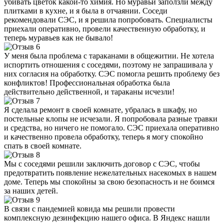
убивать цветок какой-то химия. Но муравьи заползли между
плитками в кухне, и я была в отчаянии. Соседи
рекомендовали СЭС, и я решила попробовать. Специалисты
приехали оперативно, провели качественную обработку, и
теперь муравьев как не бывало!
У меня была проблема с тараканами в общежитии. Не хотела
испортить отношения с соседями, поэтому не запрашивала у
них согласия на обработку. СЭС помогла решить проблему без
конфликтов! Профессиональная обработка была
действительно действенной, и тараканы исчезли!
Я сделала ремонт в своей комнате, убралась в шкафу, но
постельные клопы не исчезали. Я попробовала разные травки
и средства, но ничего не помогало. СЭС приехала оперативно
и качественно провела обработку, теперь я могу спокойно
спать в своей комнате.
Мы с соседями решили заключить договор с СЭС, чтобы
предотвратить появление нежелательных насекомых в нашем
доме. Теперь мы спокойны за свою безопасность и не боимся
за наших детей.
В связи с пандемией ковида мы решили провести
комплексную дезинфекцию нашего офиса. В Яндекс нашли