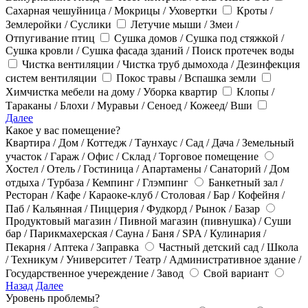
Сахарная чешуйница / Мокрицы / Уховертки
Кроты /
Землеройки / Суслики
Летучие мыши / Змеи /
Отпугивание птиц
Сушка домов / Сушка под стяжкой /
Сушка кровли / Сушка фасада зданий / Поиск протечек воды
Чистка вентиляции / Чистка труб дымохода / Дезинфекция
систем вентиляции
Покос травы / Вспашка земли
Химчистка мебели на дому / Уборка квартир
Клопы /
Тараканы / Блохи / Муравьи / Сеноед / Кожеед/ Вши
Далее
Какое у вас помещение?
Квартира / Дом / Коттедж / Таунхаус / Сад / Дача / Земельный
участок / Гараж / Офис / Склад / Торговое помещение
Хостел / Отель / Гостиница / Апартамены / Санаторий / Дом
отдыха / Турбаза / Кемпинг / Глэмпинг
Банкетный зал /
Ресторан / Кафе / Караоке-клуб / Столовая / Бар / Кофейня /
Паб / Кальянная / Пиццерия / Фудкорд / Рынок / Базар
Продуктовый магазин / Пивной магазин (пивнушка) / Суши
бар / Парикмахерская / Сауна / Баня / SPA / Кулинария /
Пекарня / Аптека / Заправка
Частный детский сад / Школа
/ Техникум / Университет / Театр / Административное здание /
Государственное учереждение / Завод
Свой вариант
Назад
Далее
Уровень проблемы?