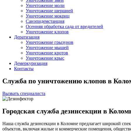
Уничтожение змей
Уничтожение моли
Уничтожение шершней
Уничтожение мокриц
Санэпидемстанция
Осенняя обработка сада от вредителей
Уничтожение клопов
Дератизация
Уничтожение грызунов
Уничтожение мышей
Уничтожение кротов
Уничтожение крыс
Демеркуризация
Контакты
Служба по уничтожению клопов в Коло
Вызвать специалиста
Городская служба дезинсекции в Колом
Наша служба дезинсекции в Коломне предлагает широкий спек
объектов, включая жилые и коммерческие помещения, общест