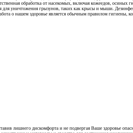
тственная обработка от насекомых, включая кожеедов, осиных г
ция для уничтожения грызунов, таких как крысы и мыши. Дезин
абота о нашем здоровье является обычным правилом гигиены, к
ставив лишнего дискомфорта и не подвергая Ваше здоровье опас