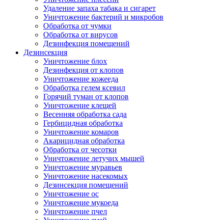
Удаление запаха табака и сигарет
Уничтожение бактерий и микробов
Обработка от чумки
Обработка от вирусов
Дезинфекция помещений
Дезинсекция
Уничтожение блох
Дезинфекция от клопов
Уничтожение кожееда
Обработка гелем ксевил
Горячий туман от клопов
Уничтожение клещей
Весенняя обработка сада
Гербицидная обработка
Уничтожение комаров
Акарицидная обработка
Обработка от чесотки
Уничтожение летучих мышей
Уничтожение муравьев
Уничтожение насекомых
Дезинсекция помещений
Уничтожение ос
Уничтожение мукоеда
Уничтожение пчел