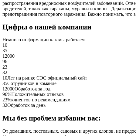
распространения вредоносных возбудителей заболеваний. Отве
вредителей, таких как тараканы, муравьи и клопы. Дератиза
предотвращения повторного заражения. Важно понимать, что з
Цифры о нашей компании
Немного информации как мы работаем
10
35
12000
96
23
32
10
Лет на рынке СЭС официальный сайт
35
Сотрудников в команде
12000
Обработок за год
96%
Положительных отзывов
23%
клиентов по рекомендациям
32
Обработок за день
Мы без проблем избавим вас:
От домашних, постельных, садовых и других клопов, не предо