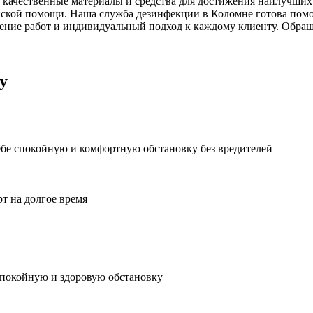
 качественные материалы и средства для достижения наилучших 
ской помощи. Наша служба дезинфекции в Коломне готова помоч
ние работ и индивидуальный подход к каждому клиенту. Обраща
у
ебе спокойную и комфортную обстановку без вредителей
рт на долгое время
спокойную и здоровую обстановку