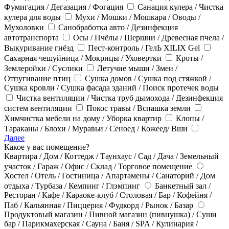
Фумигация / Дегазация / Фогация
Санация кулера / Чистка
кулера для воды
Мухи / Мошки / Мошкара / Оводы /
Мухоловки
Санобработка авто / Дезинфекция
автотранспорта
Осы / Пчёлы / Шершни / Древесная пчела /
Выкуривание гнёзд
Пест-контроль / ГелЬ XILIX Gel
Сахарная чешуйница / Мокрицы / Уховертки
Кроты /
Землеройки / Суслики
Летучие мыши / Змеи /
Отпугивание птиц
Сушка домов / Сушка под стяжкой /
Сушка кровли / Сушка фасада зданий / Поиск протечек воды
Чистка вентиляции / Чистка труб дымохода / Дезинфекция
систем вентиляции
Покос травы / Вспашка земли
Химчистка мебели на дому / Уборка квартир
Клопы /
Тараканы / Блохи / Муравьи / Сеноед / Кожеед/ Вши
Далее
Какое у вас помещение?
Квартира / Дом / Коттедж / Таунхаус / Сад / Дача / Земельный
участок / Гараж / Офис / Склад / Торговое помещение
Хостел / Отель / Гостиница / Апартамены / Санаторий / Дом
отдыха / Турбаза / Кемпинг / Глэмпинг
Банкетный зал /
Ресторан / Кафе / Караоке-клуб / Столовая / Бар / Кофейня /
Паб / Кальянная / Пиццерия / Фудкорд / Рынок / Базар
Продуктовый магазин / Пивной магазин (пивнушка) / Суши
бар / Парикмахерская / Сауна / Баня / SPA / Кулинария /