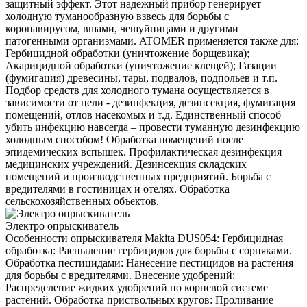
защитный эффект. Этот надежный прибор генерирует
холодную туманообразную взвесь для борьбы с
коронавирусом, вшами, чешуйницами и другими
патогенными организмами. ATOMER применяется также для:
Гербицидной обработки (уничтожение борщевика);
Акарицидной обработки (уничтожение клещей); Газации
(фумигация) древесины, тары, подвалов, подпольев и т.п.
Подбор средств для холодного тумана осуществляется в
зависимости от цели - дезинфекция, дезинсекция, фумигация
помещений, отлов насекомых и т.д. Единственный способ
убить инфекцию навсегда – провести туманную дезинфекцию
холодным способом! Обработка помещений после
эпидемических вспышек. Профилактическая дезинфекция
медицинских учреждений. Дезинсекция складских
помещений и производственных предприятий. Борьба с
вредителями в гостиницах и отелях. Обработка
сельскохозяйственных объектов.
Электро опрыскиватель
Особенности опрыскивателя Makita DUS054: Гербицидная
обработка: Распыление гербицидов для борьбы с сорняками.
Обработка пестицидами: Нанесение пестицидов на растения
для борьбы с вредителями. Внесение удобрений:
Распределение жидких удобрений по корневой системе
растений. Обработка приствольных кругов: Проливание