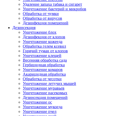
Удаление запаха табака и сигарет
Уничтожение бактерий и микробов
Обработка от чумки
Обработка от вирусов
Дезинфекция помещений
Дезинсекция
Уничтожение блох
Дезинфекция от клопов
Уничтожение кожееда
Обработка гелем ксевил
Горячий туман от клопов
Уничтожение клещей
Весенняя обработка сада
Гербицидная обработка
Уничтожение комаров
Акарицидная обработка
Обработка от чесотки
Уничтожение летучих мышей
Уничтожение муравьев
Уничтожение насекомых
Дезинсекция помещений
Уничтожение ос
Уничтожение мукоеда
Уничтожение пчел