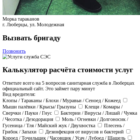
Морка тараканов
г. Люберцы, ул. Молодежная
Вызвать бригаду
Позвонить
Калькулятор расчёта стоимости услуг
Ответьте всего на 5 вопросов санитарная служба в Люберцах
официальный сайт. Это займет пару минут
Вид вредителя:
Клопы / Тараканы / Блохи / Муравьи / Сеноед / Кожеед
Мыши палёвки / Крысы/ Грызуны
Клещи / Комары /
Сверчки / Пауки / Гнус
Бактерии / Вирусы / Лишай / Чумка
/ Чесотка / Дезодорация
Моль / Огневки / Долгоносик /
Гусеница / Тля / Майский жук / Двухвостка
Плесень /
Грибок / Запахи
Дезинфекция от вирусов и бактерий
Короед / Точильщик / Часовщик / Усач / Лубоед / Шашель