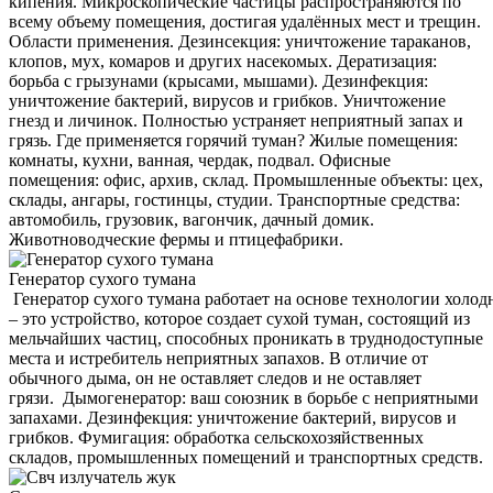
кипения. Микроскопические частицы распространяются по
всему объему помещения, достигая удалённых мест и трещин.
Области применения. Дезинсекция: уничтожение тараканов,
клопов, мух, комаров и других насекомых. Дератизация:
борьба с грызунами (крысами, мышами). Дезинфекция:
уничтожение бактерий, вирусов и грибков. Уничтожение
гнезд и личинок. Полностью устраняет неприятный запах и
грязь. Где применяется горячий туман? Жилые помещения:
комнаты, кухни, ванная, чердак, подвал. Офисные
помещения: офис, архив, склад. Промышленные объекты: цех,
склады, ангары, гостинцы, студии. Транспортные средства:
автомобиль, грузовик, вагончик, дачный домик.
Животноводческие фермы и птицефабрики.
Генератор сухого тумана
Генератор сухого тумана работает на основе технологии холод
– это устройство, которое создает сухой туман, состоящий из
мельчайших частиц, способных проникать в труднодоступные
места и истребитель неприятных запахов. В отличие от
обычного дыма, он не оставляет следов и не оставляет
грязи. Дымогенератор: ваш союзник в борьбе с неприятными
запахами. Дезинфекция: уничтожение бактерий, вирусов и
грибков. Фумигация: обработка сельскохозяйственных
складов, промышленных помещений и транспортных средств.