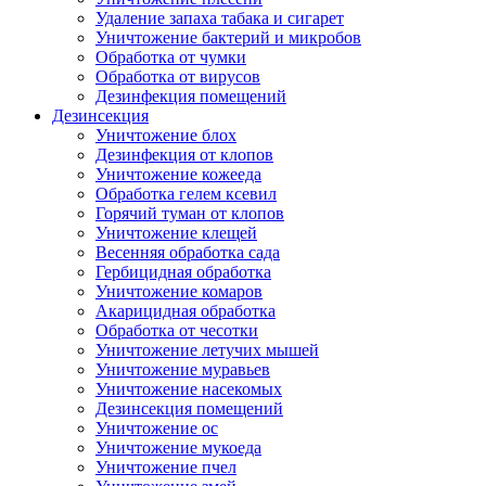
Удаление запаха табака и сигарет
Уничтожение бактерий и микробов
Обработка от чумки
Обработка от вирусов
Дезинфекция помещений
Дезинсекция
Уничтожение блох
Дезинфекция от клопов
Уничтожение кожееда
Обработка гелем ксевил
Горячий туман от клопов
Уничтожение клещей
Весенняя обработка сада
Гербицидная обработка
Уничтожение комаров
Акарицидная обработка
Обработка от чесотки
Уничтожение летучих мышей
Уничтожение муравьев
Уничтожение насекомых
Дезинсекция помещений
Уничтожение ос
Уничтожение мукоеда
Уничтожение пчел