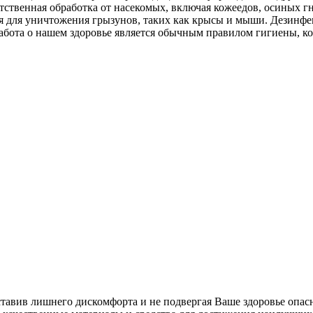
тственная обработка от насекомых, включая кожеедов, осиных г
ция для уничтожения грызунов, таких как крысы и мыши. Дезин
абота о нашем здоровье является обычным правилом гигиены, к
ставив лишнего дискомфорта и не подвергая Ваше здоровье опас