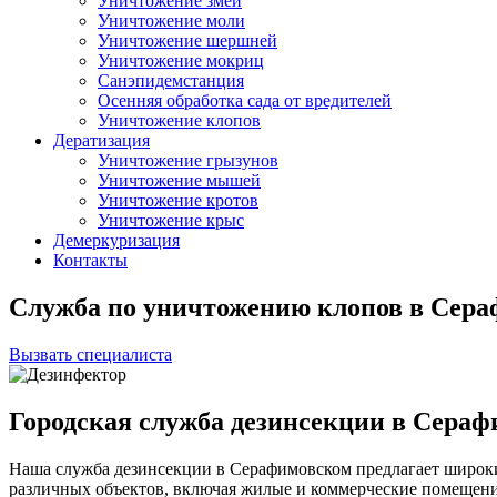
Уничтожение змей
Уничтожение моли
Уничтожение шершней
Уничтожение мокриц
Санэпидемстанция
Осенняя обработка сада от вредителей
Уничтожение клопов
Дератизация
Уничтожение грызунов
Уничтожение мышей
Уничтожение кротов
Уничтожение крыс
Демеркуризация
Контакты
Служба по уничтожению клопов в Сера
Вызвать специалиста
Городская служба дезинсекции в Сера
Наша служба дезинсекции в Серафимовском предлагает широки
различных объектов, включая жилые и коммерческие помещен