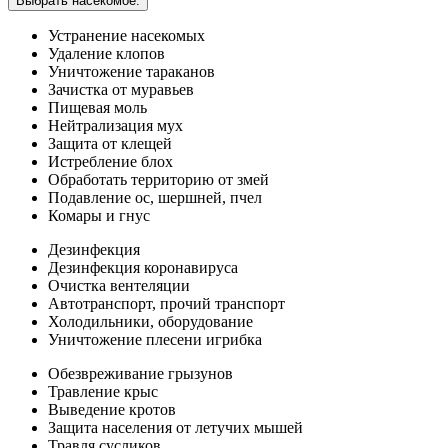
Выбрать насекомое:
Устранение насекомых
Удаление клопов
Уничтожение тараканов
Зачистка от муравьев
Пищевая моль
Нейтрализация мух
Защита от клещей
Истребление блох
Обработать территорию от змей
Подавление ос, шершней, пчел
Комары и гнус
Дезинфекция
Дезинфекция коронавируса
Очистка вентеляции
Автотранспорт, прочий транспорт
Холодильники, оборудование
Уничтожение плесени игрибка
Обезвреживание грызунов
Травление крыс
Выведение кротов
Защита населения от летучих мышей
Травля сусликов