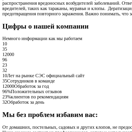
распространения вредоносных возбудителей заболеваний. Отве
вредителей, таких как тараканы, муравьи и клопы. Дератиза
предотвращения повторного заражения. Важно понимать, что з
Цифры о нашей компании
Немного информации как мы работаем
10
35
12000
96
23
32
10
Лет на рынке СЭС официальный сайт
35
Сотрудников в команде
12000
Обработок за год
96%
Положительных отзывов
23%
клиентов по рекомендациям
32
Обработок за день
Мы без проблем избавим вас:
От домашних, постельных, садовых и других клопов, не предо