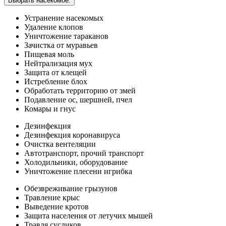
Выбрать насекомое:
Устранение насекомых
Удаление клопов
Уничтожение тараканов
Зачистка от муравьев
Пищевая моль
Нейтрализация мух
Защита от клещей
Истребление блох
Обработать территорию от змей
Подавление ос, шершней, пчел
Комары и гнус
Дезинфекция
Дезинфекция коронавируса
Очистка вентеляции
Автотранспорт, прочий транспорт
Холодильники, оборудование
Уничтожение плесени игрибка
Обезвреживание грызунов
Травление крыс
Выведение кротов
Защита населения от летучих мышей
Травля сусликов