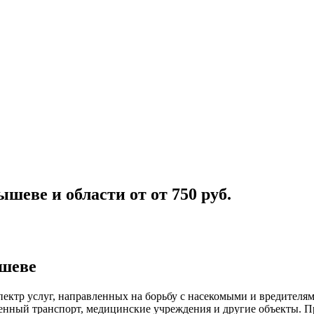
ышеве и области
от
от 750
руб.
ышеве
ектр услуг, направленных на борьбу с насекомыми и вредителя
венный
транспорт
,
медицинские
учреждения и другие объекты. П