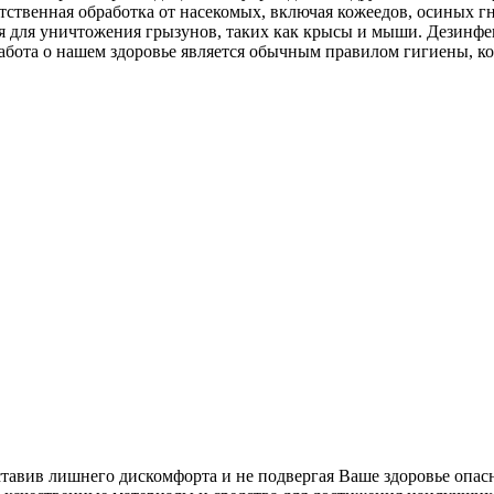
тственная обработка от насекомых, включая кожеедов, осиных г
ция для уничтожения грызунов, таких как крысы и мыши. Дезин
абота о нашем здоровье является обычным правилом гигиены, к
ставив лишнего дискомфорта и не подвергая Ваше здоровье опас