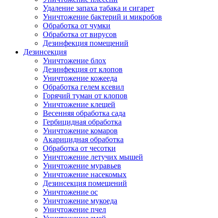
Удаление запаха табака и сигарет
Уничтожение бактерий и микробов
Обработка от чумки
Обработка от вирусов
Дезинфекция помещений
Дезинсекция
Уничтожение блох
Дезинфекция от клопов
Уничтожение кожееда
Обработка гелем ксевил
Горячий туман от клопов
Уничтожение клещей
Весенняя обработка сада
Гербицидная обработка
Уничтожение комаров
Акарицидная обработка
Обработка от чесотки
Уничтожение летучих мышей
Уничтожение муравьев
Уничтожение насекомых
Дезинсекция помещений
Уничтожение ос
Уничтожение мукоеда
Уничтожение пчел