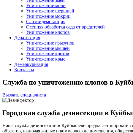
Уничтожение змей
Уничтожение моли
Уничтожение шершней
Уничтожение мокриц
Санэпидемстанция
Осенняя обработка сада от вредителей
Уничтожение клопов
Дератизация
Уничтожение грызунов
Уничтожение мышей
Уничтожение кротов
Уничтожение крыс
Демеркуризация
Контакты
Служба по уничтожению клопов в Куйб
Вызвать специалиста
Городская служба дезинсекции в Куйб
Наша служба дезинсекции в Куйбышеве предлагает широкий сп
объектов, включая жилые и коммерческие помещения, общест