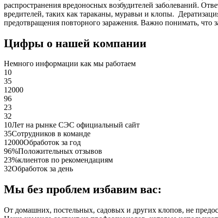
распространения вредоносных возбудителей заболеваний. Отве
вредителей, таких как тараканы, муравьи и клопы. Дератиза
предотвращения повторного заражения. Важно понимать, что з
Цифры о нашей компании
Немного информации как мы работаем
10
35
12000
96
23
32
10
Лет на рынке СЭС официальный сайт
35
Сотрудников в команде
12000
Обработок за год
96%
Положительных отзывов
23%
клиентов по рекомендациям
32
Обработок за день
Мы без проблем избавим вас:
От домашних, постельных, садовых и других клопов, не предо