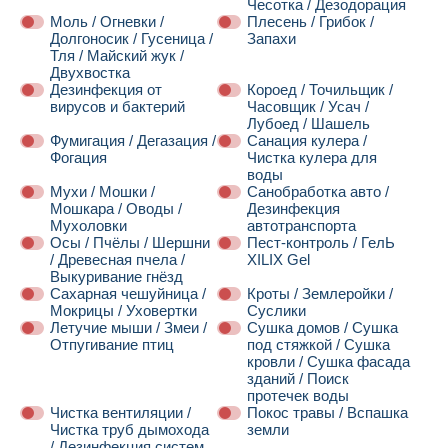
Чесотка / Дезодорация
Моль / Огневки /
Плесень / Грибок /
Долгоносик / Гусеница /
Запахи
Тля / Майский жук /
Двухвостка
Дезинфекция от
Короед / Точильщик /
вирусов и бактерий
Часовщик / Усач /
Лубоед / Шашель
Фумигация / Дегазация /
Санация кулера /
Фогация
Чистка кулера для
воды
Мухи / Мошки /
Санобработка авто /
Мошкара / Оводы /
Дезинфекция
Мухоловки
автотранспорта
Осы / Пчёлы / Шершни
Пест-контроль / ГелЬ
/ Древесная пчела /
XILIX Gel
Выкуривание гнёзд
Сахарная чешуйница /
Кроты / Землеройки /
Мокрицы / Уховертки
Суслики
Летучие мыши / Змеи /
Сушка домов / Сушка
Отпугивание птиц
под стяжкой / Сушка
кровли / Сушка фасада
зданий / Поиск
протечек воды
Чистка вентиляции /
Покос травы / Вспашка
Чистка труб дымохода
земли
/ Дезинфекция систем