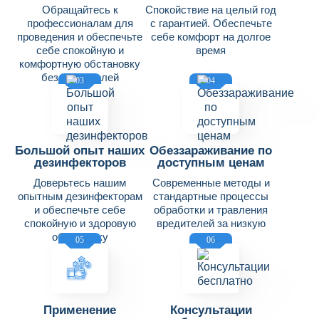
Обращайтесь к
Спокойствие на целый год
профессионалам для
с гарантией. Обеспечьте
проведения и обеспечьте
себе комфорт на долгое
себе спокойную и
время
комфортную обстановку
без вредителей
03
04
Большой опыт наших
Обеззараживание по
дезинфекторов
доступным ценам
Доверьтесь нашим
Современные методы и
опытным дезинфекторам
стандартные процессы
и обеспечьте себе
обработки и травления
спокойную и здоровую
вредителей за низкую
обстановку
цену
05
06
Применение
Консультации