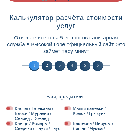
Калькулятор расчёта стоимости
услуг
Ответьте всего на 5 вопросов санитарная
служба в Высокой Горе официальный сайт. Это
займет пару минут
1
2
3
4
5
6
Вид вредителя:
Клопы / Тараканы /
Мыши палёвки /
Блохи / Муравьи /
Крысы/ Грызуны
Сеноед / Кожеед
Клещи / Комары /
Бактерии / Вирусы /
Сверчки / Пауки / Гнус
Лишай / Чумка /