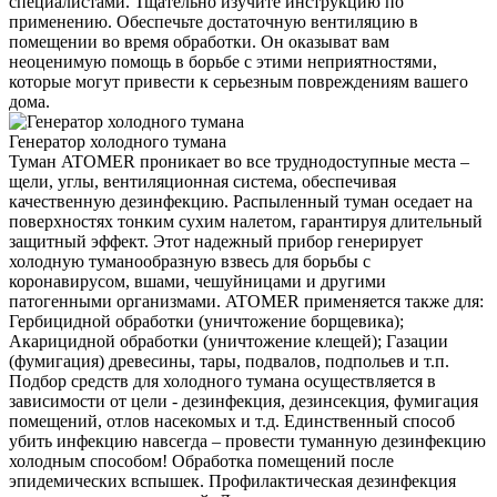
специалистами. Тщательно изучите инструкцию по
применению. Обеспечьте достаточную вентиляцию в
помещении во время обработки. Он оказыват вам
неоценимую помощь в борьбе с этими неприятностями,
которые могут привести к серьезным повреждениям вашего
дома.
Генератор холодного тумана
Туман ATOMER проникает во все труднодоступные места –
щели, углы, вентиляционная система, обеспечивая
качественную дезинфекцию. Распыленный туман оседает на
поверхностях тонким сухим налетом, гарантируя длительный
защитный эффект. Этот надежный прибор генерирует
холодную туманообразную взвесь для борьбы с
коронавирусом, вшами, чешуйницами и другими
патогенными организмами. ATOMER применяется также для:
Гербицидной обработки (уничтожение борщевика);
Акарицидной обработки (уничтожение клещей); Газации
(фумигация) древесины, тары, подвалов, подпольев и т.п.
Подбор средств для холодного тумана осуществляется в
зависимости от цели - дезинфекция, дезинсекция, фумигация
помещений, отлов насекомых и т.д. Единственный способ
убить инфекцию навсегда – провести туманную дезинфекцию
холодным способом! Обработка помещений после
эпидемических вспышек. Профилактическая дезинфекция