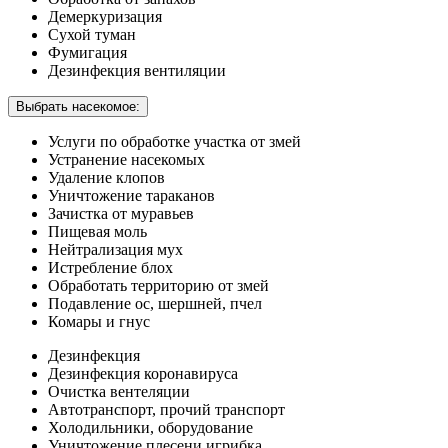
Демеркуризация
Сухой туман
Фумигация
Дезинфекция вентиляции
Выбрать насекомое:
Услуги по обработке участка от змей
Устранение насекомых
Удаление клопов
Уничтожение тараканов
Зачистка от муравьев
Пищевая моль
Нейтрализация мух
Истребление блох
Обработать территорию от змей
Подавление ос, шершней, пчел
Комары и гнус
Дезинфекция
Дезинфекция коронавируса
Очистка вентеляции
Автотранспорт, прочий транспорт
Холодильники, оборудование
Уничтожение плесени игрибка