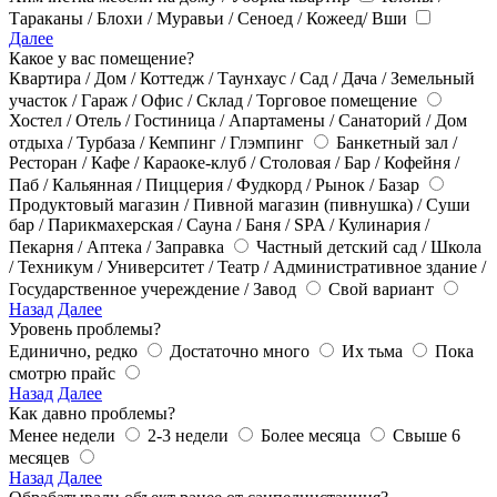
Тараканы / Блохи / Муравьи / Сеноед / Кожеед/ Вши
Далее
Какое у вас помещение?
Квартира / Дом / Коттедж / Таунхаус / Сад / Дача / Земельный
участок / Гараж / Офис / Склад / Торговое помещение
Хостел / Отель / Гостиница / Апартамены / Санаторий / Дом
отдыха / Турбаза / Кемпинг / Глэмпинг
Банкетный зал /
Ресторан / Кафе / Караоке-клуб / Столовая / Бар / Кофейня /
Паб / Кальянная / Пиццерия / Фудкорд / Рынок / Базар
Продуктовый магазин / Пивной магазин (пивнушка) / Суши
бар / Парикмахерская / Сауна / Баня / SPA / Кулинария /
Пекарня / Аптека / Заправка
Частный детский сад / Школа
/ Техникум / Университет / Театр / Административное здание /
Государственное учереждение / Завод
Свой вариант
Назад
Далее
Уровень проблемы?
Единично, редко
Достаточно много
Их тьма
Пока
смотрю прайс
Назад
Далее
Как давно проблемы?
Менее недели
2-3 недели
Более месяца
Свыше 6
месяцев
Назад
Далее