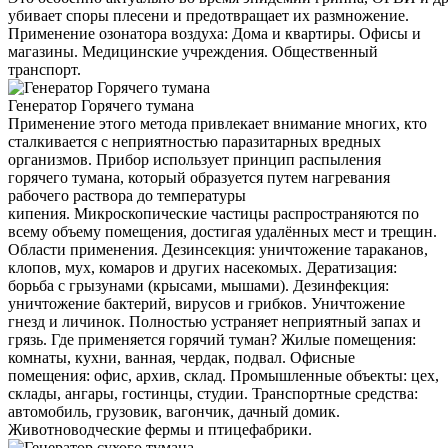
убивает споры плесени и предотвращает их размножение.
Применение озонатора воздуха: Дома и квартиры. Офисы и
магазины. Медицинские учреждения. Общественный
транспорт.
Генератор Горячего тумана
Применение этого метода привлекает внимание многих, кто
сталкивается с неприятностью паразитарных вредных
организмов. Прибор использует принцип распыления
горячего тумана, который образуется путем нагревания
рабочего раствора до температуры
кипения. Микроскопические частицы распространяются по
всему объему помещения, достигая удалённых мест и трещин.
Области применения. Дезинсекция: уничтожение тараканов,
клопов, мух, комаров и других насекомых. Дератизация:
борьба с грызунами (крысами, мышами). Дезинфекция:
уничтожение бактерий, вирусов и грибков. Уничтожение
гнезд и личинок. Полностью устраняет неприятный запах и
грязь. Где применяется горячий туман? Жилые помещения:
комнаты, кухни, ванная, чердак, подвал. Офисные
помещения: офис, архив, склад. Промышленные объекты: цех,
склады, ангары, гостинцы, студии. Транспортные средства:
автомобиль, грузовик, вагончик, дачный домик.
Животноводческие фермы и птицефабрики.