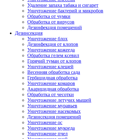
Удаление запаха табака и сигарет
Уничтожение бактерий и микробов
Обработка от чумки
Обработка от вирусов
Дезинфекция помещений
Дезинсекция
Уничтожение блох
Дезинфекция от клопов
Уничтожение кожееда
Обработка гелем ксевил
Горячий туман от клопов
Уничтожение клещей
Весенняя обработка сада
Гербицидная обработка
Уничтожение комаров
Акарицидная обработка
Обработка от чесотки
Уничтожение летучих мышей
Уничтожение муравьев
Уничтожение насекомых
Дезинсекция помещений
Уничтожение ос
Уничтожение мукоеда
Уничтожение пчел