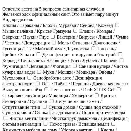
Ответьте всего на 5 вопросов санитарная служба в
Железноводск официальный сайт. Это займет пару минут
Вид вредителя:
Клопы / Тараканы / Блохи / Муравьи / Сеноед / Кожеед
Мыши палёвки / Крысы/ Грызуны
Клещи / Комары /
Сверчки / Пауки / Гнус
Бактерии / Вирусы / Лишай / Чумка
/ Чесотка / Дезодорация
Моль / Огневки / Долгоносик /
Гусеница / Тля / Майский жук / Двухвостка
Плесень /
Грибок / Запахи
Дезинфекция от вирусов и бактерий
Короед / Точильщик / Часовщик / Усач / Лубоед / Шашель
Фумигация / Дегазация / Фогация
Санация кулера / Чистка
кулера для воды
Мухи / Мошки / Мошкара / Оводы /
Мухоловки
Санобработка авто / Дезинфекция
автотранспорта
Осы / Пчёлы / Шершни / Древесная пчела /
Выкуривание гнёзд
Пест-контроль / ГелЬ XILIX Gel
Сахарная чешуйница / Мокрицы / Уховертки
Кроты /
Землеройки / Суслики
Летучие мыши / Змеи /
Отпугивание птиц
Сушка домов / Сушка под стяжкой /
Сушка кровли / Сушка фасада зданий / Поиск протечек воды
Чистка вентиляции / Чистка труб дымохода / Дезинфекция
систем вентиляции
Покос травы / Вспашка земли
Химчистка мебели на дому / Уборка квартир
Клопы /