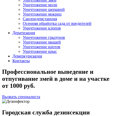
Уничтожение змей
Уничтожение моли
Уничтожение шершней
Уничтожение мокриц
Санэпидемстанция
Осенняя обработка сада от вредителей
Уничтожение клопов
Дератизация
Уничтожение грызунов
Уничтожение мышей
Уничтожение кротов
Уничтожение крыс
Демеркуризация
Контакты
Профессиональное выведение и
отпугивание змей в доме и на участке
от
1000
руб.
Вызвать специалиста
Городская служба дезинсекции