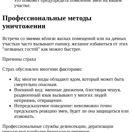
это поможет предупредить появление змеи на вашем
участке.
Профессиональные методы
уничтожения
Встречи со змеями вблизи жилых помещений или на дачных
участках часто вызывают панику, желание избавиться от этих
"незваных гостей" как можно быстрее.
Причины страха
Страх обусловлен многими факторами:
Яд: многие виды обладают ядом, который может быть
смертельно опасным.
Внешний вид: змеиные движения, блестящая чешуя,
раздвоенный язык вызывают у многих людей
неприязнь, отвращение.
Непредсказуемое поведение: невозможно точно
предсказать реакцию змеи, будет ли она защищаться или
атаковать.
Профессиональные службы дезинсекции, дератизации
предлагают наиболее безопасные решения: