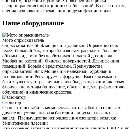
вопросом, особенно в условиях повышенного риска
распространения инфекционных заболеваний. В связи с этим,
специализированные компании по дезинфекции стали
Наше оборудование
Мото опрыскиватель
Опрыскиватель Stihl: мощный и удобный. Опрыскиватель
имеет большой бак, который позволяет распылять большие
объемы жидкости без необходимости частой дозаправки.
Удобрение растений. Очистка поверхностей. Дезинфекция
помещений. Борьба с вредителями. Преимущества
опрыскивателя Stihl: Мощный и надежный. Удобный в
использовании. Регулируемая форсунка. Высокая емкость
бака. Существуют различные способы дезинфекции, включая
физические методы (кипячение, обжигание, ультрафиолетовое
облучение) и химические средства.
Озонатор
Озон - это нестабильная молекула, которая быстро окисляет
другие вещества, включая бактерии, вирусы, плесень и
запахи. Преимущества использования озонатора воздуха:
Уничтожение плесени:
Это особенно актуально во время эпидемий гриппа, ОРВИ и д