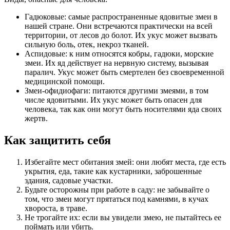
Гадюковые: самые распространенные ядовитые змеи в
нашей стране. Они встречаются практически на всей
территории, от лесов до болот. Их укус может вызвать
сильную боль, отек, некроз тканей.
Аспидовые: к ним относятся кобры, гадюки, морские
змеи. Их яд действует на нервную систему, вызывая
паралич. Укус может быть смертелен без своевременной
медицинской помощи.
Змеи-офидиофаги: питаются другими змеями, в том
числе ядовитыми. Их укус может быть опасен для
человека, так как они могут быть носителями яда своих
жертв.
Как защитить себя
Избегайте мест обитания змей: они любят места, где есть
укрытия, еда, такие как кустарники, заброшенные
здания, садовые участки.
Будьте осторожны при работе в саду: не забывайте о
том, что змеи могут прятаться под камнями, в кучах
хвороста, в траве.
Не трогайте их: если вы увидели змею, не пытайтесь ее
поймать или убить.