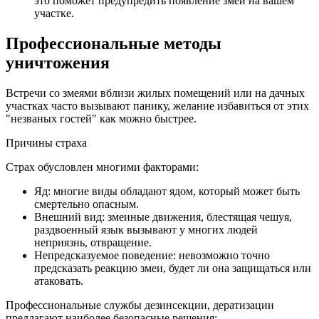
это поможет предупредить появление змеи на вашем
участке.
Профессиональные методы
уничтожения
Встречи со змеями вблизи жилых помещений или на дачных
участках часто вызывают панику, желание избавиться от этих
"незваных гостей" как можно быстрее.
Причины страха
Страх обусловлен многими факторами:
Яд: многие виды обладают ядом, который может быть
смертельно опасным.
Внешний вид: змеиные движения, блестящая чешуя,
раздвоенный язык вызывают у многих людей
неприязнь, отвращение.
Непредсказуемое поведение: невозможно точно
предсказать реакцию змеи, будет ли она защищаться или
атаковать.
Профессиональные службы дезинсекции, дератизации
предлагают наиболее безопасные решения: