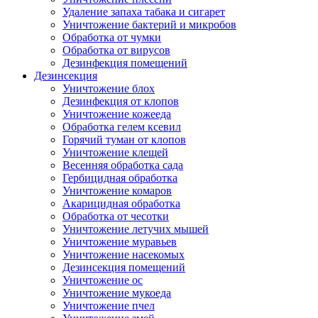
Удаление запаха табака и сигарет
Уничтожение бактерий и микробов
Обработка от чумки
Обработка от вирусов
Дезинфекция помещений
Дезинсекция
Уничтожение блох
Дезинфекция от клопов
Уничтожение кожееда
Обработка гелем ксевил
Горячий туман от клопов
Уничтожение клещей
Весенняя обработка сада
Гербицидная обработка
Уничтожение комаров
Акарицидная обработка
Обработка от чесотки
Уничтожение летучих мышей
Уничтожение муравьев
Уничтожение насекомых
Дезинсекция помещений
Уничтожение ос
Уничтожение мукоеда
Уничтожение пчел