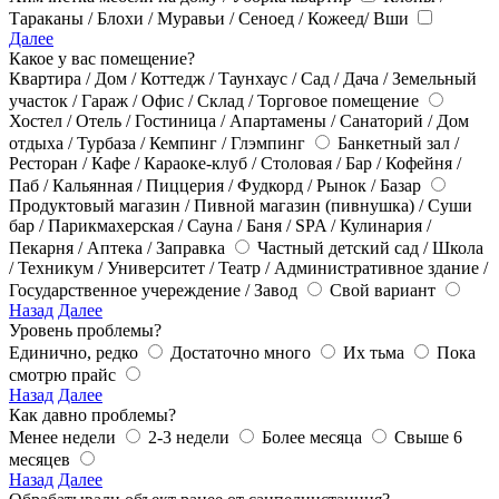
Тараканы / Блохи / Муравьи / Сеноед / Кожеед/ Вши
Далее
Какое у вас помещение?
Квартира / Дом / Коттедж / Таунхаус / Сад / Дача / Земельный
участок / Гараж / Офис / Склад / Торговое помещение
Хостел / Отель / Гостиница / Апартамены / Санаторий / Дом
отдыха / Турбаза / Кемпинг / Глэмпинг
Банкетный зал /
Ресторан / Кафе / Караоке-клуб / Столовая / Бар / Кофейня /
Паб / Кальянная / Пиццерия / Фудкорд / Рынок / Базар
Продуктовый магазин / Пивной магазин (пивнушка) / Суши
бар / Парикмахерская / Сауна / Баня / SPA / Кулинария /
Пекарня / Аптека / Заправка
Частный детский сад / Школа
/ Техникум / Университет / Театр / Административное здание /
Государственное учереждение / Завод
Свой вариант
Назад
Далее
Уровень проблемы?
Единично, редко
Достаточно много
Их тьма
Пока
смотрю прайс
Назад
Далее
Как давно проблемы?
Менее недели
2-3 недели
Более месяца
Свыше 6
месяцев
Назад
Далее