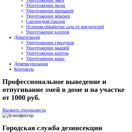
Уничтожение змей
Уничтожение моли
Уничтожение шершней
Уничтожение мокриц
Санэпидемстанция
Осенняя обработка сада от вредителей
Уничтожение клопов
Дератизация
Уничтожение грызунов
Уничтожение мышей
Уничтожение кротов
Уничтожение крыс
Демеркуризация
Контакты
Профессиональное выведение и
отпугивание змей в доме и на участке
от
1000
руб.
Вызвать специалиста
Городская служба дезинсекции