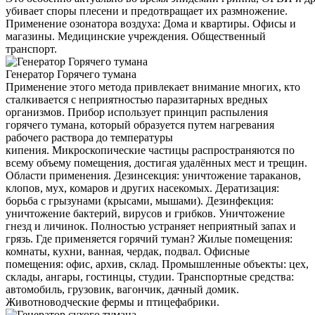
убивает споры плесени и предотвращает их размножение.
Применение озонатора воздуха: Дома и квартиры. Офисы и
магазины. Медицинские учреждения. Общественный
транспорт.
Генератор Горячего тумана
Применение этого метода привлекает внимание многих, кто
сталкивается с неприятностью паразитарных вредных
организмов. Прибор использует принцип распыления
горячего тумана, который образуется путем нагревания
рабочего раствора до температуры
кипения. Микроскопические частицы распространяются по
всему объему помещения, достигая удалённых мест и трещин.
Области применения. Дезинсекция: уничтожение тараканов,
клопов, мух, комаров и других насекомых. Дератизация:
борьба с грызунами (крысами, мышами). Дезинфекция:
уничтожение бактерий, вирусов и грибков. Уничтожение
гнезд и личинок. Полностью устраняет неприятный запах и
грязь. Где применяется горячий туман? Жилые помещения:
комнаты, кухни, ванная, чердак, подвал. Офисные
помещения: офис, архив, склад. Промышленные объекты: цех,
склады, ангары, гостинцы, студии. Транспортные средства:
автомобиль, грузовик, вагончик, дачный домик.
Животноводческие фермы и птицефабрики.