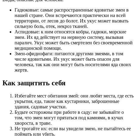
Гадюковые: самые распространенные ядовитые змеи в
нашей стране. Они встречаются практически на всей
территории, от лесов до болот. Их укус может вызвать
сильную боль, отек, некроз тканей.
Аспидовые: к ним относятся кобры, гадюки, морские
змеи. Их яд действует на нервную систему, вызывая
паралич. Укус может быть смертелен без своевременной
медицинской помощи.
Змеи-офидиофаги: питаются другими змеями, в том
числе ядовитыми. Их укус может быть опасен для
человека, так как они могут быть носителями яда своих
жертв.
Как защитить себя
Избегайте мест обитания змей: они любят места, где есть
укрытия, еда, такие как кустарники, заброшенные
здания, садовые участки.
Будьте осторожны при работе в саду: не забывайте о
том, что змеи могут прятаться под камнями, в кучах
хвороста, в траве.
Не трогайте их: если вы увидели змею, не пытайтесь ее
поймать или убить.