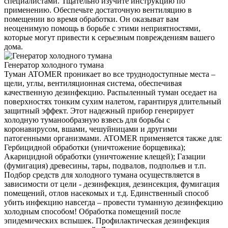
специалистами. Тщательно изучите инструкцию по
применению. Обеспечьте достаточную вентиляцию в
помещении во время обработки. Он оказыват вам
неоценимую помощь в борьбе с этими неприятностями,
которые могут привести к серьезным повреждениям вашего
дома.
Генератор холодного тумана
Туман ATOMER проникает во все труднодоступные места –
щели, углы, вентиляционная система, обеспечивая
качественную дезинфекцию. Распыленный туман оседает на
поверхностях тонким сухим налетом, гарантируя длительный
защитный эффект. Этот надежный прибор генерирует
холодную туманообразную взвесь для борьбы с
коронавирусом, вшами, чешуйницами и другими
патогенными организмами. ATOMER применяется также для:
Гербицидной обработки (уничтожение борщевика);
Акарицидной обработки (уничтожение клещей); Газации
(фумигация) древесины, тары, подвалов, подпольев и т.п.
Подбор средств для холодного тумана осуществляется в
зависимости от цели - дезинфекция, дезинсекция, фумигация
помещений, отлов насекомых и т.д. Единственный способ
убить инфекцию навсегда – провести туманную дезинфекцию
холодным способом! Обработка помещений после
эпидемических вспышек. Профилактическая дезинфекция