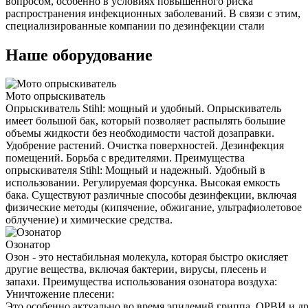
вопросом, особенно в условиях повышенного риска
распространения инфекционных заболеваний. В связи с этим,
специализированные компании по дезинфекции стали
Наше оборудование
Мото опрыскиватель
Опрыскиватель Stihl: мощный и удобный. Опрыскиватель
имеет большой бак, который позволяет распылять большие
объемы жидкости без необходимости частой дозаправки.
Удобрение растений. Очистка поверхностей. Дезинфекция
помещений. Борьба с вредителями. Преимущества
опрыскивателя Stihl: Мощный и надежный. Удобный в
использовании. Регулируемая форсунка. Высокая емкость
бака. Существуют различные способы дезинфекции, включая
физические методы (кипячение, обжигание, ультрафиолетовое
облучение) и химические средства.
Озонатор
Озон - это нестабильная молекула, которая быстро окисляет
другие вещества, включая бактерии, вирусы, плесень и
запахи. Преимущества использования озонатора воздуха:
Уничтожение плесени:
Это особенно актуально во время эпидемий гриппа, ОРВИ и д