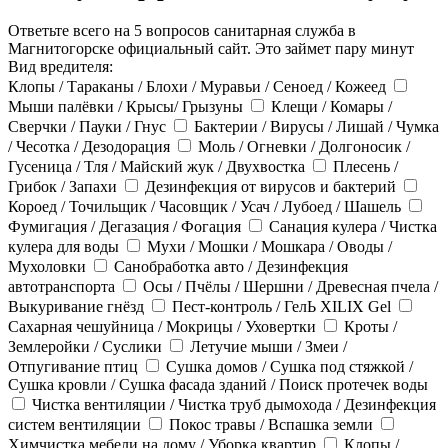
Ответьте всего на 5 вопросов санитарная служба в
Магнитогорске официальный сайт. Это займет пару минут
Вид вредителя:
Клопы / Тараканы / Блохи / Муравьи / Сеноед / Кожеед
Мыши палёвки / Крысы/ Грызуны
Клещи / Комары /
Сверчки / Пауки / Гнус
Бактерии / Вирусы / Лишай / Чумка
/ Чесотка / Дезодорация
Моль / Огневки / Долгоносик /
Гусеница / Тля / Майский жук / Двухвостка
Плесень /
Грибок / Запахи
Дезинфекция от вирусов и бактерий
Короед / Точильщик / Часовщик / Усач / Лубоед / Шашель
Фумигация / Дегазация / Фогация
Санация кулера / Чистка
кулера для воды
Мухи / Мошки / Мошкара / Оводы /
Мухоловки
Санобработка авто / Дезинфекция
автотранспорта
Осы / Пчёлы / Шершни / Древесная пчела /
Выкуривание гнёзд
Пест-контроль / ГелЬ XILIX Gel
Сахарная чешуйница / Мокрицы / Уховертки
Кроты /
Землеройки / Суслики
Летучие мыши / Змеи /
Отпугивание птиц
Сушка домов / Сушка под стяжкой /
Сушка кровли / Сушка фасада зданий / Поиск протечек воды
Чистка вентиляции / Чистка труб дымохода / Дезинфекция
систем вентиляции
Покос травы / Вспашка земли
Химчистка мебели на дому / Уборка квартир
Клопы /