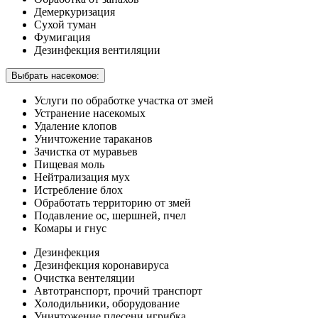
Демеркуризация
Сухой туман
Фумигация
Дезинфекция вентиляции
Выбрать насекомое:
Услуги по обработке участка от змей
Устранение насекомых
Удаление клопов
Уничтожение тараканов
Зачистка от муравьев
Пищевая моль
Нейтрализация мух
Истребление блох
Обработать территорию от змей
Подавление ос, шершней, пчел
Комары и гнус
Дезинфекция
Дезинфекция коронавируса
Очистка вентеляции
Автотранспорт, прочий транспорт
Холодильники, оборудование
Уничтожение плесени игрибка