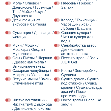
Моль / Огневки /
Плесень / Грибок /
Долгоносик / Гусеница /
Запахи
Тля / Майский жук /
Двухвостка
Дезинфекция от
Короед / Точильщик /
вирусов и бактерий
Часовщик / Усач /
Лубоед / Шашель
Фумигация / Дегазация /
Санация кулера /
Фогация
Чистка кулера для
воды
Мухи / Мошки /
Санобработка авто /
Мошкара / Оводы /
Дезинфекция
Мухоловки
автотранспорта
Осы / Пчёлы / Шершни
Пест-контроль / ГелЬ
/ Древесная пчела /
XILIX Gel
Выкуривание гнёзд
Сахарная чешуйница /
Кроты / Землеройки /
Мокрицы / Уховертки
Суслики
Летучие мыши / Змеи /
Сушка домов / Сушка
Отпугивание птиц
под стяжкой / Сушка
кровли / Сушка фасада
зданий / Поиск
протечек воды
Чистка вентиляции /
Покос травы / Вспашка
Чистка труб дымохода
земли
/ Дезинфекция систем