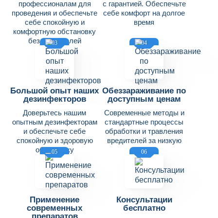
профессионалам для
с гарантией. Обеспечьте
проведения и обеспечьте
себе комфорт на долгое
себе спокойную и
время
комфортную обстановку
без вредителей
03
04
Большой опыт наших
Обеззараживание по
дезинфекторов
доступным ценам
Доверьтесь нашим
Современные методы и
опытным дезинфекторам
стандартные процессы
и обеспечьте себе
обработки и травления
спокойную и здоровую
вредителей за низкую
обстановку
цену
05
06
Применение
Консультации
современных
бесплатно
препаратов