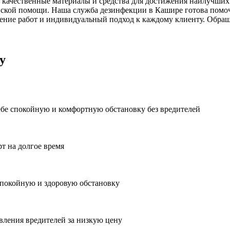
 качественные материалы и средства для достижения наилучших 
ской помощи. Наша служба дезинфекции в Кашире готова помочь
ние работ и индивидуальный подход к каждому клиенту. Обраща
у
ебе спокойную и комфортную обстановку без вредителей
рт на долгое время
спокойную и здоровую обстановку
вления вредителей за низкую цену