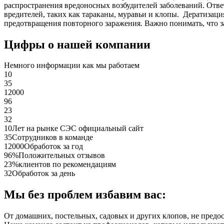
распространения вредоносных возбудителей заболеваний. Отве
вредителей, таких как тараканы, муравьи и клопы. Дератиза
предотвращения повторного заражения. Важно понимать, что з
Цифры о нашей компании
Немного информации как мы работаем
10
35
12000
96
23
32
10
Лет на рынке СЭС официальный сайт
35
Сотрудников в команде
12000
Обработок за год
96%
Положительных отзывов
23%
клиентов по рекомендациям
32
Обработок за день
Мы без проблем избавим вас:
От домашних, постельных, садовых и других клопов, не предо