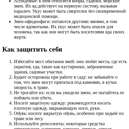
Аспидовые: к ним относятся кобры, гадюки, морские
змеи. Их яд действует на нервную систему, вызывая
паралич. Укус может быть смертелен без своевременной
медицинской помощи.
Змеи-офидиофаги: питаются другими змеями, в том
числе ядовитыми. Их укус может быть опасен для
человека, так как они могут быть носителями яда своих
жертв.
Как защитить себя
Избегайте мест обитания змей: они любят места, где есть
укрытия, еда, такие как кустарники, заброшенные
здания, садовые участки.
Будьте осторожны при работе в саду: не забывайте о
том, что змеи могут прятаться под камнями, в кучах
хвороста, в траве.
Не трогайте их: если вы увидели змею, не пытайтесь ее
поймать или убить.
Носите защитную одежду: рекомендуется носить
плотную одежду, закрывающую ноги, руки.
Обувь: носите закрытую обувь, особенно при ходьбе по
траве или лесу.
Используйте репелленты: некоторые средства
отпугивания, например, керосин, аммиак, серная