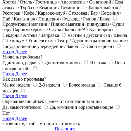
Хостел / Отель / Гостиница / Апартамены / Санаторий / Дом
отдыха / Турбаза / Кемпинг / Глэмпинг
Банкетный зал /
Ресторан / Кафе / Караоке-клуб / Столовая / Бар / Кофейня /
Паб / Кальянная / Пиццерия / Фудкорд / Рынок / Базар
Продуктовый магазин / Пивной магазин (пивнушка) / Суши
бар / Парикмахерская / Сауна / Баня / SPA / Кулинария /
Пекарня / Аптека / Заправка
Частный детский сад / Школа
/ Техникум / Университет / Театр / Административное здание /
Государственное учереждение / Завод
Свой вариант
Назад
Далее
Уровень проблемы?
Единично, редко
Достаточно много
Их тьма
Пока
смотрю прайс
Назад
Далее
Как давно проблемы?
Менее недели
2-3 недели
Более месяца
Свыше 6
месяцев
Назад
Далее
Обрабатывали объект ранее от санпединстанция?
Да. самостоятельно
Да, компании обрабатывающие
Нет
Назад
Далее
Позвоните, чтобы уточнить стоимость
Позвонить