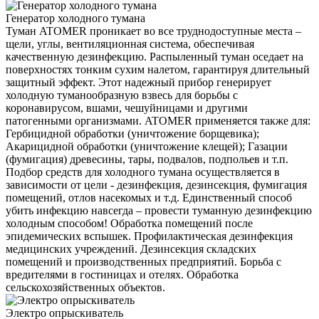
Генератор холодного тумана
Туман ATOMER проникает во все труднодоступные места –
щели, углы, вентиляционная система, обеспечивая
качественную дезинфекцию. Распыленный туман оседает на
поверхностях тонким сухим налетом, гарантируя длительный
защитный эффект. Этот надежный прибор генерирует
холодную туманообразную взвесь для борьбы с
коронавирусом, вшами, чешуйницами и другими
патогенными организмами. ATOMER применяется также для:
Гербицидной обработки (уничтожение борщевика);
Акарицидной обработки (уничтожение клещей); Газации
(фумигация) древесины, тары, подвалов, подпольев и т.п.
Подбор средств для холодного тумана осуществляется в
зависимости от цели - дезинфекция, дезинсекция, фумигация
помещений, отлов насекомых и т.д. Единственный способ
убить инфекцию навсегда – провести туманную дезинфекцию
холодным способом! Обработка помещений после
эпидемических вспышек. Профилактическая дезинфекция
медицинских учреждений. Дезинсекция складских
помещений и производственных предприятий. Борьба с
вредителями в гостиницах и отелях. Обработка
сельскохозяйственных объектов.
Электро опрыскиватель