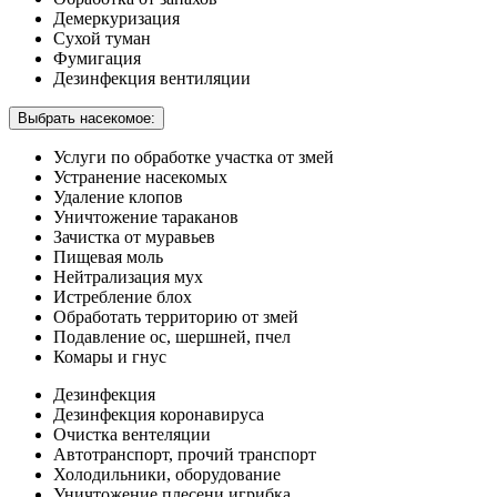
Демеркуризация
Сухой туман
Фумигация
Дезинфекция вентиляции
Выбрать насекомое:
Услуги по обработке участка от змей
Устранение насекомых
Удаление клопов
Уничтожение тараканов
Зачистка от муравьев
Пищевая моль
Нейтрализация мух
Истребление блох
Обработать территорию от змей
Подавление ос, шершней, пчел
Комары и гнус
Дезинфекция
Дезинфекция коронавируса
Очистка вентеляции
Автотранспорт, прочий транспорт
Холодильники, оборудование
Уничтожение плесени игрибка