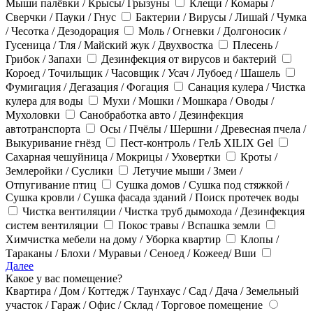
Мыши палёвки / Крысы/ Грызуны
Клещи / Комары /
Сверчки / Пауки / Гнус
Бактерии / Вирусы / Лишай / Чумка
/ Чесотка / Дезодорация
Моль / Огневки / Долгоносик /
Гусеница / Тля / Майский жук / Двухвостка
Плесень /
Грибок / Запахи
Дезинфекция от вирусов и бактерий
Короед / Точильщик / Часовщик / Усач / Лубоед / Шашель
Фумигация / Дегазация / Фогация
Санация кулера / Чистка
кулера для воды
Мухи / Мошки / Мошкара / Оводы /
Мухоловки
Санобработка авто / Дезинфекция
автотранспорта
Осы / Пчёлы / Шершни / Древесная пчела /
Выкуривание гнёзд
Пест-контроль / ГелЬ XILIX Gel
Сахарная чешуйница / Мокрицы / Уховертки
Кроты /
Землеройки / Суслики
Летучие мыши / Змеи /
Отпугивание птиц
Сушка домов / Сушка под стяжкой /
Сушка кровли / Сушка фасада зданий / Поиск протечек воды
Чистка вентиляции / Чистка труб дымохода / Дезинфекция
систем вентиляции
Покос травы / Вспашка земли
Химчистка мебели на дому / Уборка квартир
Клопы /
Тараканы / Блохи / Муравьи / Сеноед / Кожеед/ Вши
Далее
Какое у вас помещение?
Квартира / Дом / Коттедж / Таунхаус / Сад / Дача / Земельный
участок / Гараж / Офис / Склад / Торговое помещение