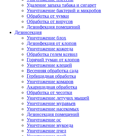
Удаление запаха табака и сигарет
Уничтожение бактерий и микробов
Обработка от чумки
Обработка от вирусов
Дезинфекция помещений
Дезинсекция
Уничтожение блох
Дезинфекция от клопов
Уничтожение кожееда
Обработка гелем ксевил
Горячий туман от клопов
Уничтожение клещей
Весенняя обработка сада
Гербицидная обработка
Уничтожение комаров
Акарицидная обработка
Обработка от чесотки
Уничтожение летучих мышей
Уничтожение муравьев
Уничтожение насекомых
Дезинсекция помещений
Уничтожение ос
Уничтожение мукоеда
Уничтожение пчел