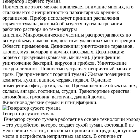
Генератор Горячего тумана
Применение этого метода привлекает внимание многих, кто
сталкивается с неприятностью паразитарных вредных
организмов. Прибор использует принцип распыления
горячего тумана, который образуется путем нагревания
рабочего раствора до температуры
кипения. Микроскопические частицы распространяются по
всему объему помещения, достигая удалённых мест и трещин.
Области применения. Дезинсекция: уничтожение тараканов,
клопов, мух, комаров и других насекомых. Дератизация:
борьба с грызунами (крысами, мышами). Дезинфекция:
уничтожение бактерий, вирусов и грибков. Уничтожение
гнезд и личинок. Полностью устраняет неприятный запах и
грязь. Где применяется горячий туман? Жилые помещения:
комнаты, кухни, ванная, чердак, подвал. Офисные
помещения: офис, архив, склад. Промышленные объекты: цех,
склады, ангары, гостинцы, студии. Транспортные средства:
автомобиль, грузовик, вагончик, дачный домик.
Животноводческие фермы и птицефабрики.
Генератор сухого тумана
Генератор сухого тумана работает на основе технологии холод
– это устройство, которое создает сухой туман, состоящий из
мельчайших частиц, способных проникать в труднодоступные
места и истребитель неприятных запахов. В отличие от