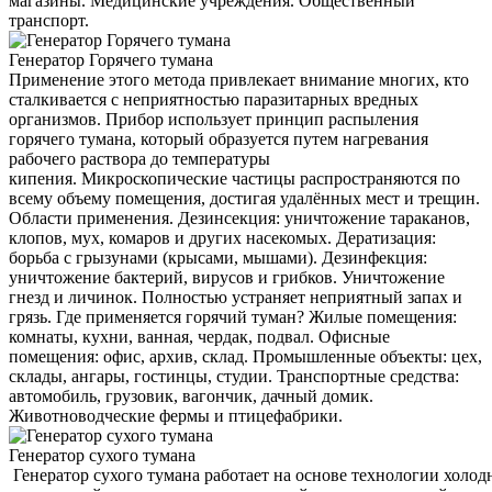
магазины. Медицинские учреждения. Общественный
транспорт.
Генератор Горячего тумана
Применение этого метода привлекает внимание многих, кто
сталкивается с неприятностью паразитарных вредных
организмов. Прибор использует принцип распыления
горячего тумана, который образуется путем нагревания
рабочего раствора до температуры
кипения. Микроскопические частицы распространяются по
всему объему помещения, достигая удалённых мест и трещин.
Области применения. Дезинсекция: уничтожение тараканов,
клопов, мух, комаров и других насекомых. Дератизация:
борьба с грызунами (крысами, мышами). Дезинфекция:
уничтожение бактерий, вирусов и грибков. Уничтожение
гнезд и личинок. Полностью устраняет неприятный запах и
грязь. Где применяется горячий туман? Жилые помещения:
комнаты, кухни, ванная, чердак, подвал. Офисные
помещения: офис, архив, склад. Промышленные объекты: цех,
склады, ангары, гостинцы, студии. Транспортные средства:
автомобиль, грузовик, вагончик, дачный домик.
Животноводческие фермы и птицефабрики.
Генератор сухого тумана
Генератор сухого тумана работает на основе технологии холод