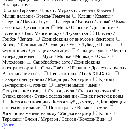
Вид вредителя:
Клопы / Тараканы / Блохи / Муравьи / Сеноед / Кожеед
Мыши палёвки / Крысы/ Грызуны
Клещи / Комары /
Сверчки / Пауки / Гнус
Бактерии / Вирусы / Лишай / Чумка
/ Чесотка / Дезодорация
Моль / Огневки / Долгоносик /
Гусеница / Тля / Майский жук / Двухвостка
Плесень /
Грибок / Запахи
Дезинфекция от вирусов и бактерий
Короед / Точильщик / Часовщик / Усач / Лубоед / Шашель
Фумигация / Дегазация / Фогация
Санация кулера / Чистка
кулера для воды
Мухи / Мошки / Мошкара / Оводы /
Мухоловки
Санобработка авто / Дезинфекция
автотранспорта
Осы / Пчёлы / Шершни / Древесная пчела /
Выкуривание гнёзд
Пест-контроль / ГелЬ XILIX Gel
Сахарная чешуйница / Мокрицы / Уховертки
Кроты /
Землеройки / Суслики
Летучие мыши / Змеи /
Отпугивание птиц
Сушка домов / Сушка под стяжкой /
Сушка кровли / Сушка фасада зданий / Поиск протечек воды
Чистка вентиляции / Чистка труб дымохода / Дезинфекция
систем вентиляции
Покос травы / Вспашка земли
Химчистка мебели на дому / Уборка квартир
Клопы /
Тараканы / Блохи / Муравьи / Сеноед / Кожеед/ Вши
Далее