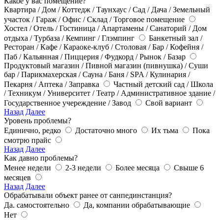
Какое у вас помещение?
Квартира / Дом / Коттедж / Таунхаус / Сад / Дача / Земельный
участок / Гараж / Офис / Склад / Торговое помещение
Хостел / Отель / Гостиница / Апартамены / Санаторий / Дом
отдыха / Турбаза / Кемпинг / Глэмпинг
Банкетный зал /
Ресторан / Кафе / Караоке-клуб / Столовая / Бар / Кофейня /
Паб / Кальянная / Пиццерия / Фудкорд / Рынок / Базар
Продуктовый магазин / Пивной магазин (пивнушка) / Суши
бар / Парикмахерская / Сауна / Баня / SPA / Кулинария /
Пекарня / Аптека / Заправка
Частный детский сад / Школа
/ Техникум / Университет / Театр / Административное здание /
Государственное учереждение / Завод
Свой вариант
Назад
Далее
Уровень проблемы?
Единично, редко
Достаточно много
Их тьма
Пока
смотрю прайс
Назад
Далее
Как давно проблемы?
Менее недели
2-3 недели
Более месяца
Свыше 6
месяцев
Назад
Далее
Обрабатывали объект ранее от санпединстанция?
Да. самостоятельно
Да, компании обрабатывающие
Нет