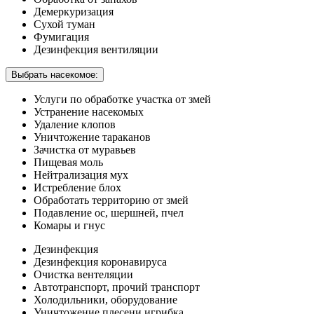
Демеркуризация
Сухой туман
Фумигация
Дезинфекция вентиляции
Выбрать насекомое:
Услуги по обработке участка от змей
Устранение насекомых
Удаление клопов
Уничтожение тараканов
Зачистка от муравьев
Пищевая моль
Нейтрализация мух
Истребление блох
Обработать территорию от змей
Подавление ос, шершней, пчел
Комары и гнус
Дезинфекция
Дезинфекция коронавируса
Очистка вентеляции
Автотранспорт, прочий транспорт
Холодильники, оборудование
Уничтожение плесени игрибка