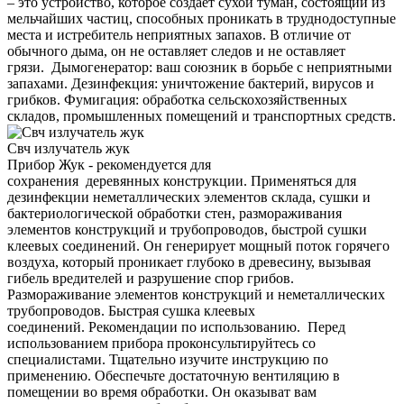
– это устройство, которое создает сухой туман, состоящий из
мельчайших частиц, способных проникать в труднодоступные
места и истребитель неприятных запахов. В отличие от
обычного дыма, он не оставляет следов и не оставляет
грязи. Дымогенератор: ваш союзник в борьбе с неприятными
запахами. Дезинфекция: уничтожение бактерий, вирусов и
грибков. Фумигация: обработка сельскохозяйственных
складов, промышленных помещений и транспортных средств.
Свч излучатель жук
Прибор Жук - рекомендуется для
сохранения деревянных конструкции. Применяться для
дезинфекции неметаллических элементов склада, сушки и
бактериологической обработки стен, размораживания
элементов конструкций и трубопроводов, быстрой сушки
клеевых соединений. Он генерирует мощный поток горячего
воздуха, который проникает глубоко в древесину, вызывая
гибель вредителей и разрушение спор грибов.
Размораживание элементов конструкций и неметаллических
трубопроводов. Быстрая сушка клеевых
соединений. Рекомендации по использованию. Перед
использованием прибора проконсультируйтесь со
специалистами. Тщательно изучите инструкцию по
применению. Обеспечьте достаточную вентиляцию в
помещении во время обработки. Он оказыват вам