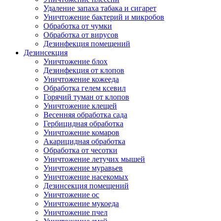
Удаление запаха табака и сигарет
Уничтожение бактерий и микробов
Обработка от чумки
Обработка от вирусов
Дезинфекция помещений
Дезинсекция
Уничтожение блох
Дезинфекция от клопов
Уничтожение кожееда
Обработка гелем ксевил
Горячий туман от клопов
Уничтожение клещей
Весенняя обработка сада
Гербицидная обработка
Уничтожение комаров
Акарицидная обработка
Обработка от чесотки
Уничтожение летучих мышей
Уничтожение муравьев
Уничтожение насекомых
Дезинсекция помещений
Уничтожение ос
Уничтожение мукоеда
Уничтожение пчел