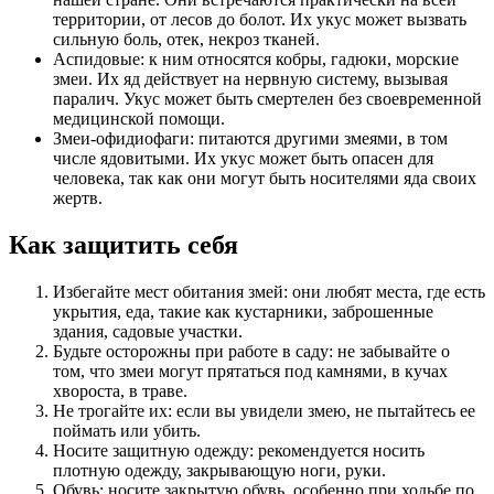
территории, от лесов до болот. Их укус может вызвать
сильную боль, отек, некроз тканей.
Аспидовые: к ним относятся кобры, гадюки, морские
змеи. Их яд действует на нервную систему, вызывая
паралич. Укус может быть смертелен без своевременной
медицинской помощи.
Змеи-офидиофаги: питаются другими змеями, в том
числе ядовитыми. Их укус может быть опасен для
человека, так как они могут быть носителями яда своих
жертв.
Как защитить себя
Избегайте мест обитания змей: они любят места, где есть
укрытия, еда, такие как кустарники, заброшенные
здания, садовые участки.
Будьте осторожны при работе в саду: не забывайте о
том, что змеи могут прятаться под камнями, в кучах
хвороста, в траве.
Не трогайте их: если вы увидели змею, не пытайтесь ее
поймать или убить.
Носите защитную одежду: рекомендуется носить
плотную одежду, закрывающую ноги, руки.
Обувь: носите закрытую обувь, особенно при ходьбе по