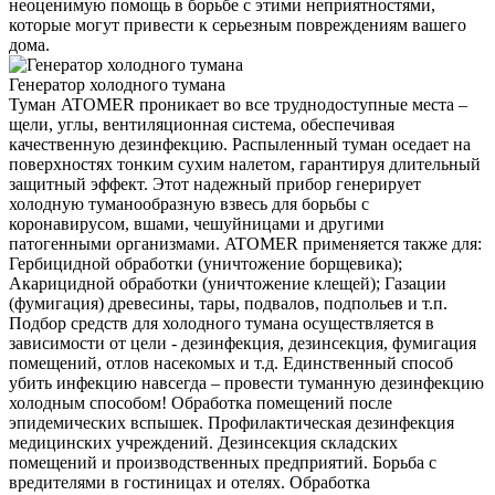
неоценимую помощь в борьбе с этими неприятностями,
которые могут привести к серьезным повреждениям вашего
дома.
Генератор холодного тумана
Туман ATOMER проникает во все труднодоступные места –
щели, углы, вентиляционная система, обеспечивая
качественную дезинфекцию. Распыленный туман оседает на
поверхностях тонким сухим налетом, гарантируя длительный
защитный эффект. Этот надежный прибор генерирует
холодную туманообразную взвесь для борьбы с
коронавирусом, вшами, чешуйницами и другими
патогенными организмами. ATOMER применяется также для:
Гербицидной обработки (уничтожение борщевика);
Акарицидной обработки (уничтожение клещей); Газации
(фумигация) древесины, тары, подвалов, подпольев и т.п.
Подбор средств для холодного тумана осуществляется в
зависимости от цели - дезинфекция, дезинсекция, фумигация
помещений, отлов насекомых и т.д. Единственный способ
убить инфекцию навсегда – провести туманную дезинфекцию
холодным способом! Обработка помещений после
эпидемических вспышек. Профилактическая дезинфекция
медицинских учреждений. Дезинсекция складских
помещений и производственных предприятий. Борьба с
вредителями в гостиницах и отелях. Обработка