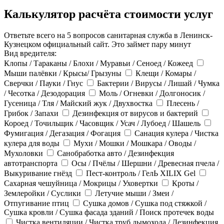
Калькулятор расчёта стоимости услуг
Ответьте всего на 5 вопросов санитарная служба в Ленинск-
Кузнецком официальный сайт. Это займет пару минут
Вид вредителя:
Клопы / Тараканы / Блохи / Муравьи / Сеноед / Кожеед
Мыши палёвки / Крысы/ Грызуны
Клещи / Комары /
Сверчки / Пауки / Гнус
Бактерии / Вирусы / Лишай / Чумка
/ Чесотка / Дезодорация
Моль / Огневки / Долгоносик /
Гусеница / Тля / Майский жук / Двухвостка
Плесень /
Грибок / Запахи
Дезинфекция от вирусов и бактерий
Короед / Точильщик / Часовщик / Усач / Лубоед / Шашель
Фумигация / Дегазация / Фогация
Санация кулера / Чистка
кулера для воды
Мухи / Мошки / Мошкара / Оводы /
Мухоловки
Санобработка авто / Дезинфекция
автотранспорта
Осы / Пчёлы / Шершни / Древесная пчела /
Выкуривание гнёзд
Пест-контроль / ГелЬ XILIX Gel
Сахарная чешуйница / Мокрицы / Уховертки
Кроты /
Землеройки / Суслики
Летучие мыши / Змеи /
Отпугивание птиц
Сушка домов / Сушка под стяжкой /
Сушка кровли / Сушка фасада зданий / Поиск протечек воды
Чистка вентиляции / Чистка труб дымохода / Дезинфекция