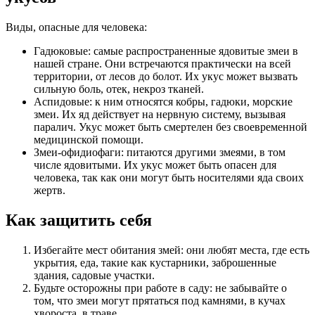
Виды, опасные для человека:
Гадюковые: самые распространенные ядовитые змеи в
нашей стране. Они встречаются практически на всей
территории, от лесов до болот. Их укус может вызвать
сильную боль, отек, некроз тканей.
Аспидовые: к ним относятся кобры, гадюки, морские
змеи. Их яд действует на нервную систему, вызывая
паралич. Укус может быть смертелен без своевременной
медицинской помощи.
Змеи-офидиофаги: питаются другими змеями, в том
числе ядовитыми. Их укус может быть опасен для
человека, так как они могут быть носителями яда своих
жертв.
Как защитить себя
Избегайте мест обитания змей: они любят места, где есть
укрытия, еда, такие как кустарники, заброшенные
здания, садовые участки.
Будьте осторожны при работе в саду: не забывайте о
том, что змеи могут прятаться под камнями, в кучах
хвороста, в траве.