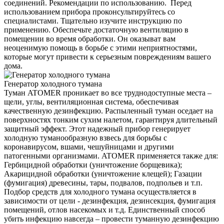
соединений. Рекомендации по использованию. Перед
использованием прибора проконсультируйтесь со
специалистами. Тщательно изучите инструкцию по
применению. Обеспечьте достаточную вентиляцию в
помещении во время обработки. Он оказыват вам
неоценимую помощь в борьбе с этими неприятностями,
которые могут привести к серьезным повреждениям вашего
дома.
Генератор холодного тумана
Туман ATOMER проникает во все труднодоступные места –
щели, углы, вентиляционная система, обеспечивая
качественную дезинфекцию. Распыленный туман оседает на
поверхностях тонким сухим налетом, гарантируя длительный
защитный эффект. Этот надежный прибор генерирует
холодную туманообразную взвесь для борьбы с
коронавирусом, вшами, чешуйницами и другими
патогенными организмами. ATOMER применяется также для:
Гербицидной обработки (уничтожение борщевика);
Акарицидной обработки (уничтожение клещей); Газации
(фумигация) древесины, тары, подвалов, подпольев и т.п.
Подбор средств для холодного тумана осуществляется в
зависимости от цели - дезинфекция, дезинсекция, фумигация
помещений, отлов насекомых и т.д. Единственный способ
убить инфекцию навсегда – провести туманную дезинфекцию