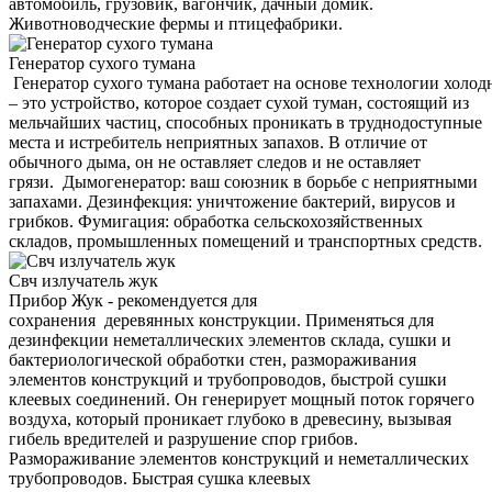
автомобиль, грузовик, вагончик, дачный домик.
Животноводческие фермы и птицефабрики.
Генератор сухого тумана
Генератор сухого тумана работает на основе технологии холод
– это устройство, которое создает сухой туман, состоящий из
мельчайших частиц, способных проникать в труднодоступные
места и истребитель неприятных запахов. В отличие от
обычного дыма, он не оставляет следов и не оставляет
грязи. Дымогенератор: ваш союзник в борьбе с неприятными
запахами. Дезинфекция: уничтожение бактерий, вирусов и
грибков. Фумигация: обработка сельскохозяйственных
складов, промышленных помещений и транспортных средств.
Свч излучатель жук
Прибор Жук - рекомендуется для
сохранения деревянных конструкции. Применяться для
дезинфекции неметаллических элементов склада, сушки и
бактериологической обработки стен, размораживания
элементов конструкций и трубопроводов, быстрой сушки
клеевых соединений. Он генерирует мощный поток горячего
воздуха, который проникает глубоко в древесину, вызывая
гибель вредителей и разрушение спор грибов.
Размораживание элементов конструкций и неметаллических
трубопроводов. Быстрая сушка клеевых