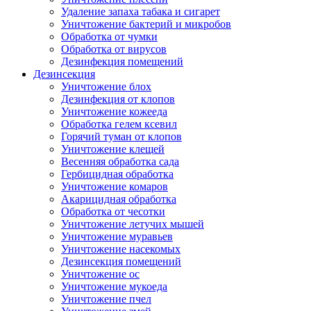
Удаление запаха табака и сигарет
Уничтожение бактерий и микробов
Обработка от чумки
Обработка от вирусов
Дезинфекция помещений
Дезинсекция
Уничтожение блох
Дезинфекция от клопов
Уничтожение кожееда
Обработка гелем ксевил
Горячий туман от клопов
Уничтожение клещей
Весенняя обработка сада
Гербицидная обработка
Уничтожение комаров
Акарицидная обработка
Обработка от чесотки
Уничтожение летучих мышей
Уничтожение муравьев
Уничтожение насекомых
Дезинсекция помещений
Уничтожение ос
Уничтожение мукоеда
Уничтожение пчел