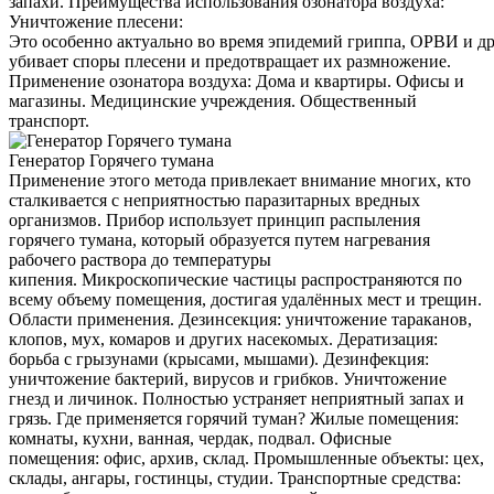
запахи. Преимущества использования озонатора воздуха:
Уничтожение плесени:
Это особенно актуально во время эпидемий гриппа, ОРВИ и д
убивает споры плесени и предотвращает их размножение.
Применение озонатора воздуха: Дома и квартиры. Офисы и
магазины. Медицинские учреждения. Общественный
транспорт.
Генератор Горячего тумана
Применение этого метода привлекает внимание многих, кто
сталкивается с неприятностью паразитарных вредных
организмов. Прибор использует принцип распыления
горячего тумана, который образуется путем нагревания
рабочего раствора до температуры
кипения. Микроскопические частицы распространяются по
всему объему помещения, достигая удалённых мест и трещин.
Области применения. Дезинсекция: уничтожение тараканов,
клопов, мух, комаров и других насекомых. Дератизация:
борьба с грызунами (крысами, мышами). Дезинфекция:
уничтожение бактерий, вирусов и грибков. Уничтожение
гнезд и личинок. Полностью устраняет неприятный запах и
грязь. Где применяется горячий туман? Жилые помещения:
комнаты, кухни, ванная, чердак, подвал. Офисные
помещения: офис, архив, склад. Промышленные объекты: цех,
склады, ангары, гостинцы, студии. Транспортные средства: