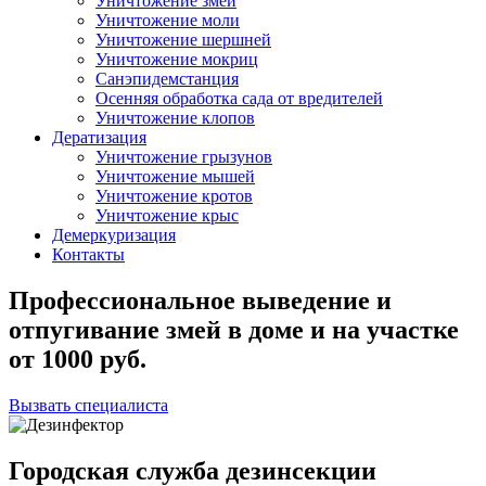
Уничтожение змей
Уничтожение моли
Уничтожение шершней
Уничтожение мокриц
Санэпидемстанция
Осенняя обработка сада от вредителей
Уничтожение клопов
Дератизация
Уничтожение грызунов
Уничтожение мышей
Уничтожение кротов
Уничтожение крыс
Демеркуризация
Контакты
Профессиональное выведение и
отпугивание змей в доме и на участке
от
1000
руб.
Вызвать специалиста
Городская служба дезинсекции