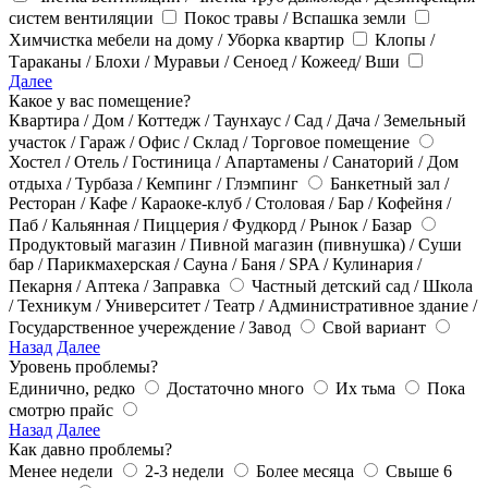
систем вентиляции
Покос травы / Вспашка земли
Химчистка мебели на дому / Уборка квартир
Клопы /
Тараканы / Блохи / Муравьи / Сеноед / Кожеед/ Вши
Далее
Какое у вас помещение?
Квартира / Дом / Коттедж / Таунхаус / Сад / Дача / Земельный
участок / Гараж / Офис / Склад / Торговое помещение
Хостел / Отель / Гостиница / Апартамены / Санаторий / Дом
отдыха / Турбаза / Кемпинг / Глэмпинг
Банкетный зал /
Ресторан / Кафе / Караоке-клуб / Столовая / Бар / Кофейня /
Паб / Кальянная / Пиццерия / Фудкорд / Рынок / Базар
Продуктовый магазин / Пивной магазин (пивнушка) / Суши
бар / Парикмахерская / Сауна / Баня / SPA / Кулинария /
Пекарня / Аптека / Заправка
Частный детский сад / Школа
/ Техникум / Университет / Театр / Административное здание /
Государственное учереждение / Завод
Свой вариант
Назад
Далее
Уровень проблемы?
Единично, редко
Достаточно много
Их тьма
Пока
смотрю прайс
Назад
Далее
Как давно проблемы?
Менее недели
2-3 недели
Более месяца
Свыше 6