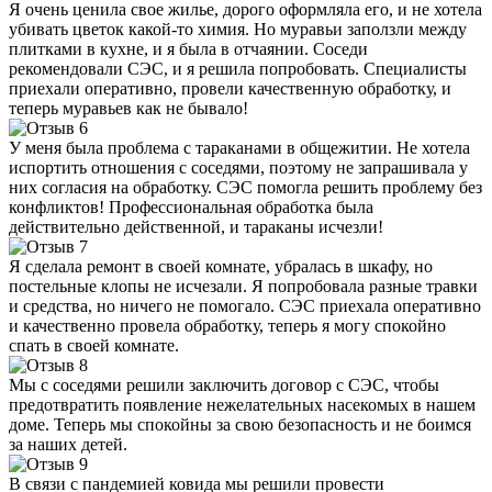
Я очень ценила свое жилье, дорого оформляла его, и не хотела
убивать цветок какой-то химия. Но муравьи заползли между
плитками в кухне, и я была в отчаянии. Соседи
рекомендовали СЭС, и я решила попробовать. Специалисты
приехали оперативно, провели качественную обработку, и
теперь муравьев как не бывало!
У меня была проблема с тараканами в общежитии. Не хотела
испортить отношения с соседями, поэтому не запрашивала у
них согласия на обработку. СЭС помогла решить проблему без
конфликтов! Профессиональная обработка была
действительно действенной, и тараканы исчезли!
Я сделала ремонт в своей комнате, убралась в шкафу, но
постельные клопы не исчезали. Я попробовала разные травки
и средства, но ничего не помогало. СЭС приехала оперативно
и качественно провела обработку, теперь я могу спокойно
спать в своей комнате.
Мы с соседями решили заключить договор с СЭС, чтобы
предотвратить появление нежелательных насекомых в нашем
доме. Теперь мы спокойны за свою безопасность и не боимся
за наших детей.
В связи с пандемией ковида мы решили провести