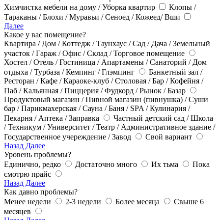
Химчистка мебели на дому / Уборка квартир
Клопы /
Тараканы / Блохи / Муравьи / Сеноед / Кожеед/ Вши
Далее
Какое у вас помещение?
Квартира / Дом / Коттедж / Таунхаус / Сад / Дача / Земельный
участок / Гараж / Офис / Склад / Торговое помещение
Хостел / Отель / Гостиница / Апартамены / Санаторий / Дом
отдыха / Турбаза / Кемпинг / Глэмпинг
Банкетный зал /
Ресторан / Кафе / Караоке-клуб / Столовая / Бар / Кофейня /
Паб / Кальянная / Пиццерия / Фудкорд / Рынок / Базар
Продуктовый магазин / Пивной магазин (пивнушка) / Суши
бар / Парикмахерская / Сауна / Баня / SPA / Кулинария /
Пекарня / Аптека / Заправка
Частный детский сад / Школа
/ Техникум / Университет / Театр / Административное здание /
Государственное учереждение / Завод
Свой вариант
Назад
Далее
Уровень проблемы?
Единично, редко
Достаточно много
Их тьма
Пока
смотрю прайс
Назад
Далее
Как давно проблемы?
Менее недели
2-3 недели
Более месяца
Свыше 6
месяцев