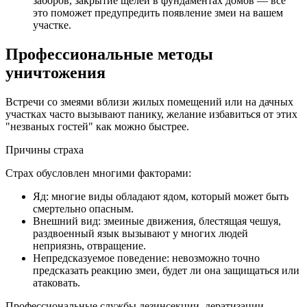
заборов, закрытие щелей в фундаментах домов — все
это поможет предупредить появление змеи на вашем
участке.
Профессиональные методы
уничтожения
Встречи со змеями вблизи жилых помещений или на дачных
участках часто вызывают панику, желание избавиться от этих
"незваных гостей" как можно быстрее.
Причины страха
Страх обусловлен многими факторами:
Яд: многие виды обладают ядом, который может быть
смертельно опасным.
Внешний вид: змеиные движения, блестящая чешуя,
раздвоенный язык вызывают у многих людей
неприязнь, отвращение.
Непредсказуемое поведение: невозможно точно
предсказать реакцию змеи, будет ли она защищаться или
атаковать.
Профессиональные службы дезинсекции, дератизации