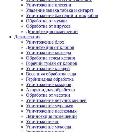
Уничтожение плесени
Удаление запаха табака и сигарет
Уничтожение бактерий и микробов
Обработка от чумки
Обработка от вирусов
Дезинфекция помещений
Дезинсекция
Уничтожение блох
Дезинфекция от клопов
Уничтожение кожееда
Обработка гелем ксевил
Горячий туман от клопов
Уничтожение клещей
Весенняя обработка сада
Гербицидная обработка
Уничтожение комаров
Акарицидная обработка
Обработка от чесотки
Уничтожение летучих мышей
Уничтожение муравьев
Уничтожение насекомых
Дезинсекция помещений
Уничтожение ос
Уничтожение мукоеда