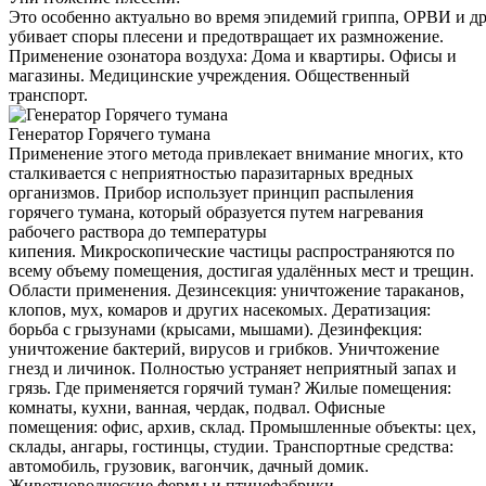
Это особенно актуально во время эпидемий гриппа, ОРВИ и д
убивает споры плесени и предотвращает их размножение.
Применение озонатора воздуха: Дома и квартиры. Офисы и
магазины. Медицинские учреждения. Общественный
транспорт.
Генератор Горячего тумана
Применение этого метода привлекает внимание многих, кто
сталкивается с неприятностью паразитарных вредных
организмов. Прибор использует принцип распыления
горячего тумана, который образуется путем нагревания
рабочего раствора до температуры
кипения. Микроскопические частицы распространяются по
всему объему помещения, достигая удалённых мест и трещин.
Области применения. Дезинсекция: уничтожение тараканов,
клопов, мух, комаров и других насекомых. Дератизация:
борьба с грызунами (крысами, мышами). Дезинфекция:
уничтожение бактерий, вирусов и грибков. Уничтожение
гнезд и личинок. Полностью устраняет неприятный запах и
грязь. Где применяется горячий туман? Жилые помещения:
комнаты, кухни, ванная, чердак, подвал. Офисные
помещения: офис, архив, склад. Промышленные объекты: цех,
склады, ангары, гостинцы, студии. Транспортные средства:
автомобиль, грузовик, вагончик, дачный домик.
Животноводческие фермы и птицефабрики.