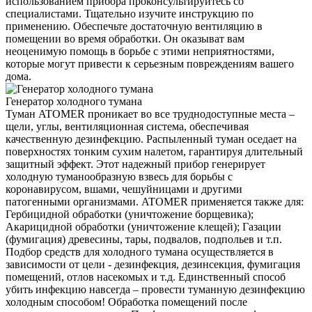
использованием прибора проконсультируйтесь со
специалистами. Тщательно изучите инструкцию по
применению. Обеспечьте достаточную вентиляцию в
помещении во время обработки. Он оказыват вам
неоценимую помощь в борьбе с этими неприятностями,
которые могут привести к серьезным повреждениям вашего
дома.
Генератор холодного тумана
Туман ATOMER проникает во все труднодоступные места –
щели, углы, вентиляционная система, обеспечивая
качественную дезинфекцию. Распыленный туман оседает на
поверхностях тонким сухим налетом, гарантируя длительный
защитный эффект. Этот надежный прибор генерирует
холодную туманообразную взвесь для борьбы с
коронавирусом, вшами, чешуйницами и другими
патогенными организмами. ATOMER применяется также для:
Гербицидной обработки (уничтожение борщевика);
Акарицидной обработки (уничтожение клещей); Газации
(фумигация) древесины, тары, подвалов, подпольев и т.п.
Подбор средств для холодного тумана осуществляется в
зависимости от цели - дезинфекция, дезинсекция, фумигация
помещений, отлов насекомых и т.д. Единственный способ
убить инфекцию навсегда – провести туманную дезинфекцию
холодным способом! Обработка помещений после