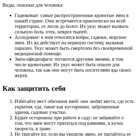
Виды, опасные для человека:
Гадюковые: самые распространенные ядовитые змеи в
нашей стране. Они встречаются практически на всей
территории, от лесов до болот. Их укус может вызвать
сильную боль, отек, некроз тканей.
Аспидовые: к ним относятся кобры, гадюки, морские
змеи. Их яд действует на нервную систему, вызывая
паралич. Укус может быть смертелен без своевременной
медицинской помощи.
Змеи-офидиофаги: питаются другими змеями, в том
числе ядовитыми. Их укус может быть опасен для
человека, так как они могут быть носителями яда своих
жертв.
Как защитить себя
Избегайте мест обитания змей: они любят места, где есть
укрытия, еда, такие как кустарники, заброшенные
здания, садовые участки.
Будьте осторожны при работе в саду: не забывайте о
том, что змеи могут прятаться под камнями, в кучах
хвороста, в траве.
Не трогайте их: если вы увидели змею, не пытайтесь ее