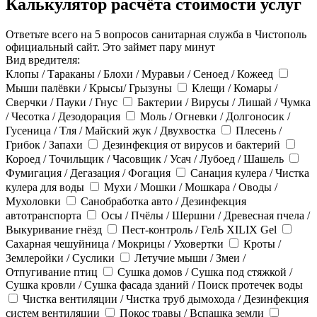
Калькулятор расчёта стоимости услуг
Ответьте всего на 5 вопросов санитарная служба в Чистополь
официальный сайт. Это займет пару минут
Вид вредителя:
Клопы / Тараканы / Блохи / Муравьи / Сеноед / Кожеед
Мыши палёвки / Крысы/ Грызуны
Клещи / Комары /
Сверчки / Пауки / Гнус
Бактерии / Вирусы / Лишай / Чумка
/ Чесотка / Дезодорация
Моль / Огневки / Долгоносик /
Гусеница / Тля / Майский жук / Двухвостка
Плесень /
Грибок / Запахи
Дезинфекция от вирусов и бактерий
Короед / Точильщик / Часовщик / Усач / Лубоед / Шашель
Фумигация / Дегазация / Фогация
Санация кулера / Чистка
кулера для воды
Мухи / Мошки / Мошкара / Оводы /
Мухоловки
Санобработка авто / Дезинфекция
автотранспорта
Осы / Пчёлы / Шершни / Древесная пчела /
Выкуривание гнёзд
Пест-контроль / ГелЬ XILIX Gel
Сахарная чешуйница / Мокрицы / Уховертки
Кроты /
Землеройки / Суслики
Летучие мыши / Змеи /
Отпугивание птиц
Сушка домов / Сушка под стяжкой /
Сушка кровли / Сушка фасада зданий / Поиск протечек воды
Чистка вентиляции / Чистка труб дымохода / Дезинфекция
систем вентиляции
Покос травы / Вспашка земли