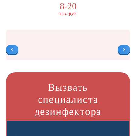
8-20
тыс. руб.
Вызвать
специалиста
дезинфектора