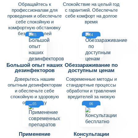
Обращайтесь к
Спокойствие на целый год
профессионалам для
с гарантией. Обеспечьте
проведения и обеспечьте
себе комфорт на долгое
себе спокойную и
время
комфортную обстановку
без вредителей
03
04
Большой опыт наших
Обеззараживание по
дезинфекторов
доступным ценам
Доверьтесь нашим
Современные методы и
опытным дезинфекторам
стандартные процессы
и обеспечьте себе
обработки и травления
спокойную и здоровую
вредителей за низкую
обстановку
цену
05
06
Применение
Консультации