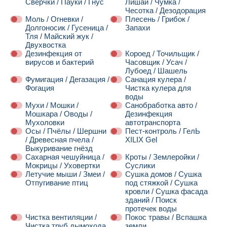
Сверчки / Пауки / Гнус
Лишай / Чумка /
Чесотка / Дезодорация
Моль / Огневки /
Плесень / Грибок /
Долгоносик / Гусеница /
Запахи
Тля / Майский жук /
Двухвостка
Дезинфекция от
Короед / Точильщик /
вирусов и бактерий
Часовщик / Усач /
Лубоед / Шашель
Фумигация / Дегазация /
Санация кулера /
Фогация
Чистка кулера для
воды
Мухи / Мошки /
Санобработка авто /
Мошкара / Оводы /
Дезинфекция
Мухоловки
автотранспорта
Осы / Пчёлы / Шершни
Пест-контроль / ГелЬ
/ Древесная пчела /
XILIX Gel
Выкуривание гнёзд
Сахарная чешуйница /
Кроты / Землеройки /
Мокрицы / Уховертки
Суслики
Летучие мыши / Змеи /
Сушка домов / Сушка
Отпугивание птиц
под стяжкой / Сушка
кровли / Сушка фасада
зданий / Поиск
протечек воды
Чистка вентиляции /
Покос травы / Вспашка
Чистка труб дымохода
земли