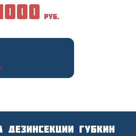
1000
руб.
а дезинсекции Губкин