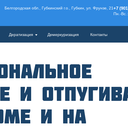
Белгородская обл., Губкинский г.о., Губкин, ул. Фрунзе, 21
+7 (901
Пн.-Вс.:
Дератизация
Демеркуризация
Контакты
ональное
е и отпугив
оме и на