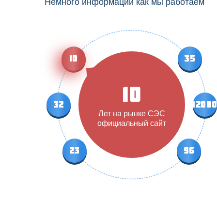
Немного информации как мы работаем
10
35
10
32
1200
Лет на рынке СЭС
официальный сайт
23
96