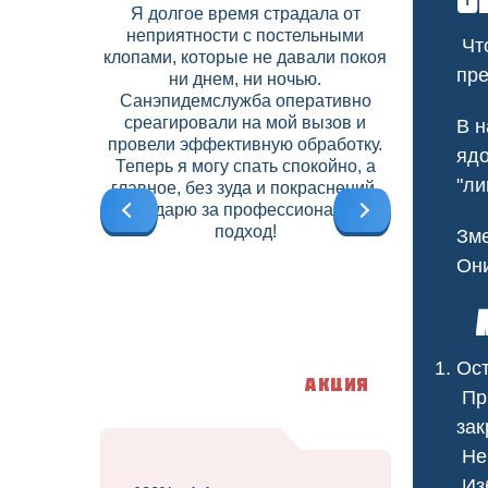
о
Я долгое время страдала от
В нашем 
неприятности с постельными
скапли
Что
клопами, которые не давали покоя
соседних
пре
ни днем, ни ночью.
Дезобрабо
Санэпидемслужба оперативно
договор на
среагировали на мой вызов и
что позво
В н
провели эффективную обработку.
вредите
ядо
Теперь я могу спать спокойно, а
высокий
"ли
главное, без зуда и покраснений.
б
Благодарю за профессиональный
подход!
Зме
Они
М
Ост
Акция
При
зак
Не 
Изб