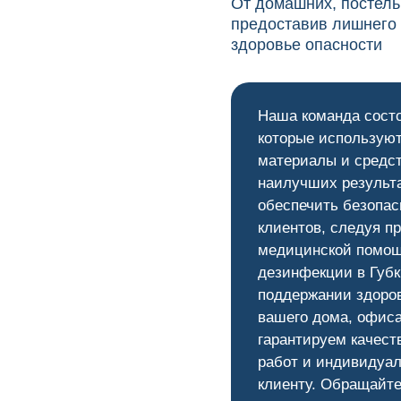
От домашних, постель
предоставив лишнего
здоровье опасности
Наша команда сост
которые используют
материалы и средс
наилучших результ
0
обеспечить безопас
клиентов, следуя п
медицинской помощ
дезинфекции в Губк
поддержании здоров
вашего дома, офис
гарантируем качест
работ и индивидуал
клиенту. Обращайте