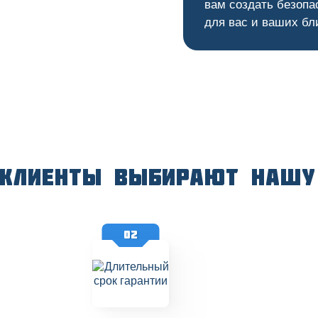
вам создать безопа
для вас и ваших бл
 клиенты выбирают нашу
02