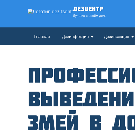
ДезЦентр
Лучшие в своём деле
Главная
Дезинфекция
Дезинсекция
Професси
выведени
змей в д