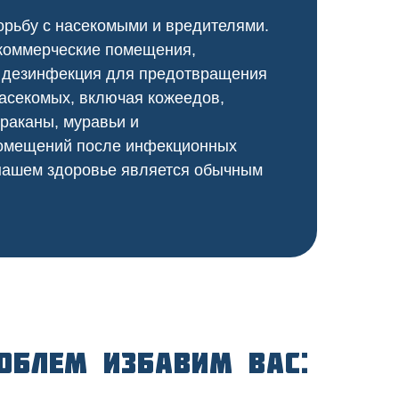
орьбу с насекомыми и вредителями.
 коммерческие помещения,
я дезинфекция для предотвращения
насекомых, включая кожеедов,
араканы, муравьи и
 помещений после инфекционных
 нашем здоровье является обычным
облем избавим вас: