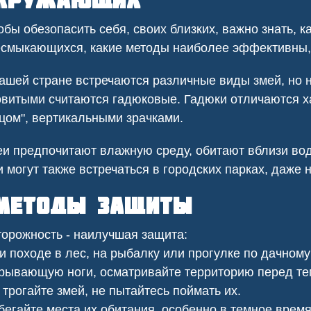
кружающих
ресторане постоянно
В приусадебном участке у нас
вались тараканы из
была проблема с борщевиком,
бы обезопасить себя, своих близких, важно знать, к
 нежилых помещений.
который портил внешний вид и
смыкающихся, какие методы наиболее эффективны, к
тка заключили с нами
представлял угрозу для здоровья.
 регулярную обработку,
В санинспекции провели
лило нам избавиться от
химическую обработку участка,
ашей стране встречаются различные виды змей, но н
лей и поддерживать
ликвидировав сорняки и
витыми считаются гадюковые. Гадюки отличаются 
 уровень санитарной
обезопасив нашу территорию.
цом", вертикальными зрачками.
езопасности.
и предпочитают влажную среду, обитают вблизи водо
 могут также встречаться в городских парках, даже 
етоды защиты
орожность - наилучшая защита:
 походе в лес, на рыбалку или прогулке по дачному 
рывающую ноги, осматривайте территорию перед тем,
трогайте змей, не пытайтесь поймать их.
егайте места их обитания, особенно в темное время