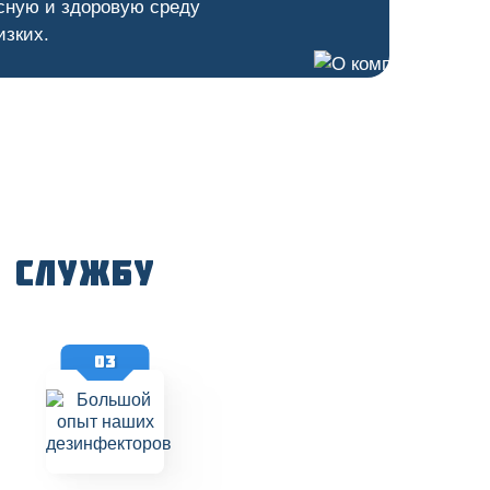
сную и здоровую среду
изких.
 службу
03