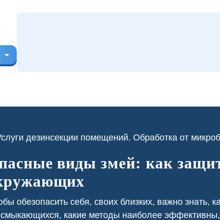
пасные виды змей: как защит
кружающих
ресторане постоянно
В приусадебном участке у нас
вались тараканы из
была проблема с борщевиком,
бы обезопасить себя, своих близких, важно знать, к
 нежилых помещений.
который портил внешний вид и
смыкающихся, какие методы наиболее эффективны, к
тка заключили с нами
представлял угрозу для здоровья.