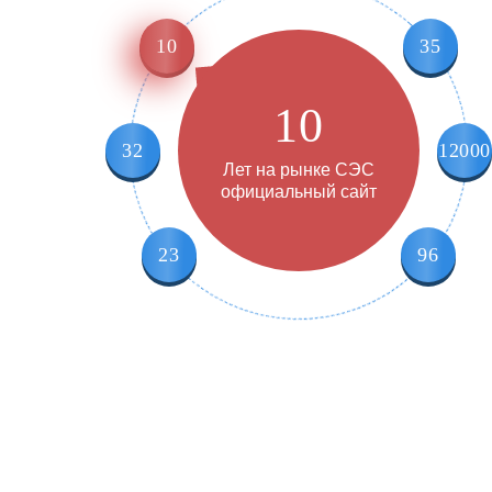
10
35
10
32
12000
Лет на рынке СЭС
официальный сайт
23
96