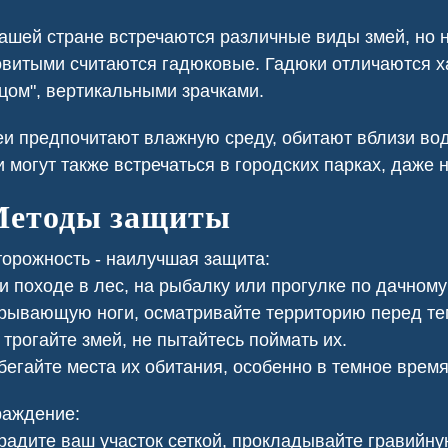
 регулярную обработку,
В санинспекции провели
лило нам избавиться от
химическую обработку участка,
ашей стране встречаются различные виды змей, но н
лей и поддерживать
ликвидировав сорняки и
витыми считаются гадюковые. Гадюки отличаются 
 уровень санитарной
обезопасив нашу территорию.
цом", вертикальными зрачками.
езопасности.
и предпочитают влажную среду, обитают вблизи водо
 могут также встречаться в городских парках, даже 
етоды защиты
орожность - наилучшая защита:
 походе в лес, на рыбалку или прогулке по дачному 
рывающую ноги, осматривайте территорию перед тем,
трогайте змей, не пытайтесь поймать их.
егайте места их обитания, особенно в темное время
раждение:
адите ваш участок сеткой, прокладывайте гравийну