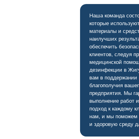
Наша команда сост
которые используют
материалы и средс
наилучших результ
обеспечить безопас
клиентов, следуя п
медицинской помощ
дезинфекции в Жигу
вам в поддержании 
благополучия вашег
предприятия. Мы га
выполнение работ 
подход к каждому к
нам, и мы поможем
и здоровую среду д