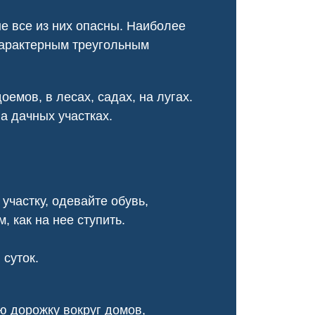
В санинспекции провели
в кухне, и я была в о
химическую обработку участка,
Соседи рекомендовали
е все из них опасны. Наиболее
ликвидировав сорняки и
решила попробов
характерным треугольным
обезопасив нашу территорию.
Специалисты при
оперативно, провели ка
обработку, и теперь му
не бывало!
емов, в лесах, садах, на лугах.
на дачных участках.
участку, одевайте обувь,
 как на нее ступить.
 суток.
ю дорожку вокруг домов,