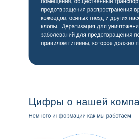
помещения, общественный
транспор
предотвращения распространения вр
кожеедов, осиных гнезд и других нас
клопы. Дератизация для уничтожени
заболеваний для предотвращения по
правилом гигиены, которое должно п
Цифры о нашей комп
Немного информации как мы работаем