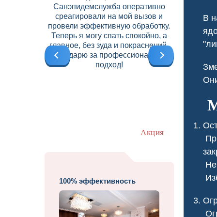
Санэпидемслужба оперативно
договор на
среагировали на мой вызов и
что позво
В н
провели эффективную обработку.
вредите
ядо
Теперь я могу спать спокойно, а
высокий
"ли
главное, без зуда и покраснений.
б
Благодарю за профессиональный
подход!
Зме
Они
М
Ост
Акция
При
зак
Не 
Изб
100% эффективность
Ог
Огр