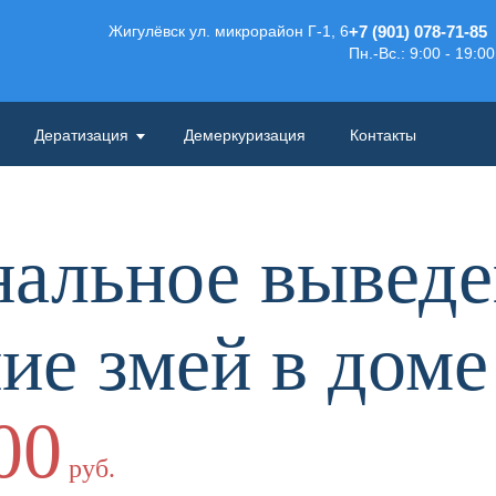
Жигулёвск ул. микрорайон Г-1, 6
+7 (901) 078-71-85
Пн.-Вс.: 9:00 - 19:00
Дератизация
Демеркуризация
Контакты
альное выведе
ие змей в доме
00
руб.