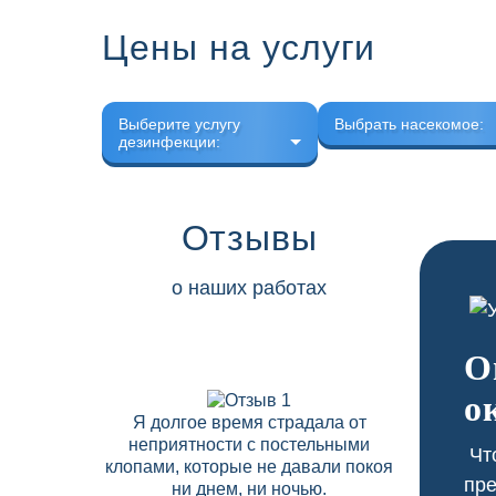
Цены на услуги
Выберите услугу
Выбрать насекомое:
дезинфекции:
Отзывы
о наших работах
О
о
Я долгое время страдала от
В нашем 
неприятности с постельными
скапли
Что
клопами, которые не давали покоя
соседних
пре
ни днем, ни ночью.
Дезобрабо