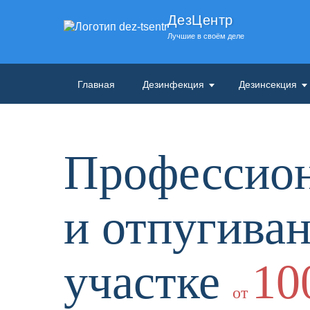
ДезЦентр
Лучшие в своём деле
Главная
Дезинфекция
Дезинсекция
Профессион
и отпугиван
участке
10
от